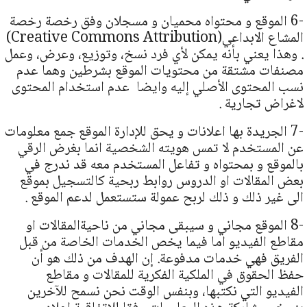
-6 الموقع و محتواه محميان و مسجلان وفق رخصة رخصة
المشاع الابداعي(Creative Commons Attribution)
. وهذا يعني بأنه يمكن لأي فرد نسخ، وتوزيع، وعرض، وعمل
مصنفات مشتقة من محتويات الموقع بشرطين وهما عدم
نسب المحتوى الأصلي إليه وايضا عدم استخدام المحتوى
لاغراض تجارية .
-7 الجريدة بها اعلانات و يحق للإدارة الموقع جمع معلومات
عن المستخدم لا تمس هويته الشخصية انما بغرض الرقي
بالموقع و بمحتواه و تفاعل المستخدم معه قد ندرج في
بعض المقالات او الدروس روابط ربحية كالتسجيل بموقع
الى غير ذلك و ذلك لربح عمولة ستستعمل لدعم الموقع .
-8 الموقع مجاني و سيبقى مجاني من ناحيةالمقالات او
مقاطع الفيديو اما فيما يخص الخدمات الخاصة من قبل
الفريق فهي خدمات مدفوعة. إن الهدف من ذلك هو أن
حفظ الحقوق في الملكية الفكرية للمقالات و مقاطع
الفيديو التي نكتبها، وبنفس الوقت نحن نسمح للآخرين