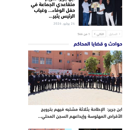
متقاعدي الجماعة في
حفل الوفاء… وغياب
الرئيس يثير…
24 يوليو, 2026
السابق
التالي
1 من 566
حوادث و قضايا المحاكم
ابن جرير: الإطاحة بثلاثة مشتبه فيهم بترويج
الأقراص المهلوسة وإيداعهم السجن المحلي…