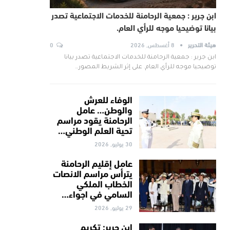
ابن جرير : جمعية الرحامنة للخدمات الاجتماعية تصدر
بيانا توضيحيا موجه للرأي العام.
هيئة التحرير
8 أغسطس, 2026
0
ابن جرير : جمعية الرحامنة للخدمات الاجتماعية تصدر بيانا
توضيحيا موجه للرأي العام. على إثر الشريط المصور…
الوفاء للعرش
والوطن… عامل
الرحامنة يقود مراسم
تحية العلم الوطني…
30 يوليو, 2026
عامل إقليم الرحامنة
يترأس مراسم الانصات
الخطاب الملكي
السامي في اجواء…
29 يوليو, 2026
ابن جرير: تكريم