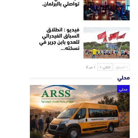
تواصلي بالبرلمان.
فيديو : انطلاق
السباق الفيدرالي
للعدو بابن جرير في
نسخته…
السابق
التالي
1 من 8
محلي
محلي