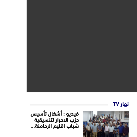
نهار TV
فيديو : أشغال تأسيس
حزب الاحرار لتنسيقية
شباب اقليم الرحامنة…