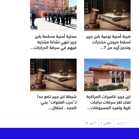
ضربة أمنية نوعية بابن جرير
عملية أمنية محكمة بابن
تسقط مروجي مخدرات
جرير تنهي نشاط مشتبه
وتحجز أزيد من 7…
فيهم في سرقة الدراجات…
ابن جرير: كاميرات المراقبة
شرطة ابن جرير تضع حدا
تفك لغز سرقات دراجات
لـ”حرب الفتوات” بحي
نارية وتعيد المسروقات…
المجد ، اعتقال…
السابق
التالي
1 من 31