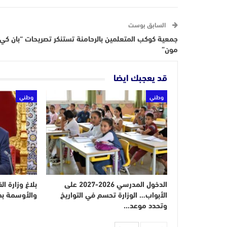
السابق بوست
جمعية كوكب المتعلمين بالرحامنة تستنكر تصريحات “بان كي
مون”
قد يعجبك ايضا
وطني
وطني
الدخول المدرسي 2026-2027 على
بلاغ وزارة ا
الأبواب… الوزارة تحسم في التواريخ
والأوسمة بم
وتحدد موعد…