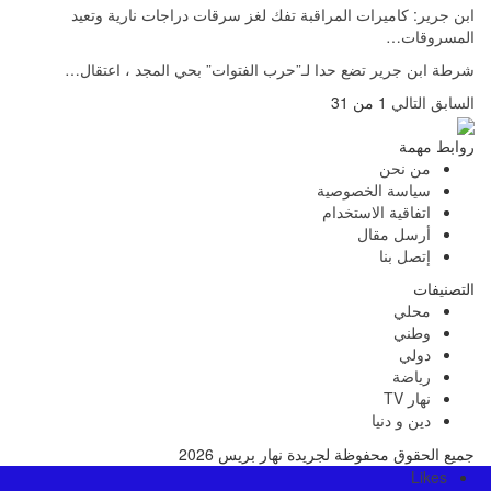
ابن جرير: كاميرات المراقبة تفك لغز سرقات دراجات نارية وتعيد
المسروقات…
شرطة ابن جرير تضع حدا لـ”حرب الفتوات” بحي المجد ، اعتقال…
السابق
التالي
1 من 31
روابط مهمة
من نحن
سياسة الخصوصية
اتفاقية الاستخدام
أرسل مقال
إتصل بنا
التصنيفات
محلي
وطني
دولي
رياضة
نهار TV
دين و دنيا
جميع الحقوق محفوظة لجريدة نهار بريس 2026
Likes