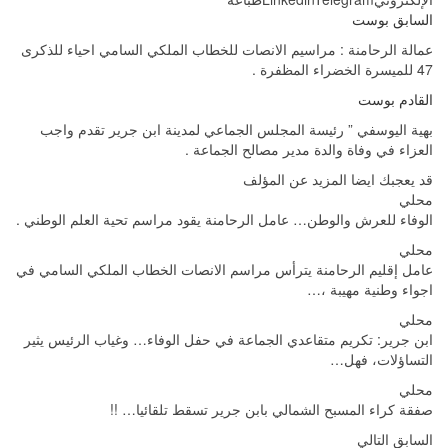
السابق بوست
عمالة الرحامنة : مراسيم الانصات للخطاب الملكي السامي احياء للذكرى
47 للميسرة الخضراء المظفرة .
القادم بوست
بهية اليوسفي ” رئيسة المجلس الجماعي لمدينة ابن جرير تقدم واجب
العزاء في وفاة والدة مدير مصالح الجماعة .
قد يعجبك ايضا
المزيد عن المؤلف
محلي
الوفاء للعرش والوطن… عامل الرحامنة يقود مراسم تحية العلم الوطني .
محلي
عامل إقليم الرحامنة يترأس مراسم الانصات الخطاب الملكي السامي في
اجواء وطنية مهيبة ،…
محلي
ابن جرير: تكريم متقاعدي الجماعة في حفل الوفاء… وغياب الرئيس يثير
التساؤلات، فهل…
محلي
صفقة كراء المسبح الشمالي بابن جرير تسقط تلقائيا… !!
السابق
التالي