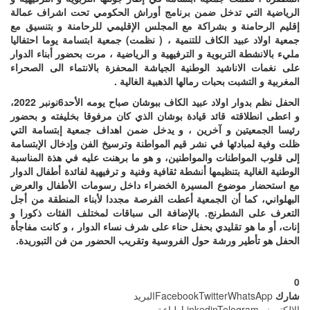
الرياضية التي تدخل ضمن برنامج أوراش الحكومي تحت اشراف عمالة
إقليم الرحامنة و بشراكة مع المجلس الإقليمي للرحامنة و بتنسيق مع
جمعية اولاد عبيد الكاف للتنمية ، ( نظمت) جمعية ابتسامة يوما احتفاليا
مليء بالانشطة التربوية و الترفيهية و الرياضية ، مرت بحضور أبناء الدوار
على نغمات الاناشيد الوطنية الجياشة المحفزة بالانتماء الى الصحراء
المغربية و التشبت بحبات رمالها الذهبية الغالية .
الحفل نظم بدوار اولاد عبيد الكاف ببوشان صباح يومه الأحد6نونبر 2022،
و اعطى انطلاقته قائد قيادة بوشان الذي كان مرفوقا بخليفته و بحضور
رئيسا الجمعيتين و آخرين ، و يدخل ضمن اهداف جمعية إبتسامة التي
ظلت وفية لمبادئها في نشر قيم المواطنة وترسيخ الفن وإدخال الإبتسامة
إلى قلوب المواطنات والمواطنين، و هو ما برهنت عليه في هذة المناسبة
الوطنية الغالية بتنظيمها أنشطة ثقافية وفنية و ترفيهية لفائدة أطفال الدوار
مع استحضار موضوع المسيرة الخضراء داخل رسومات الأطفال والعرض
البهلواني، كما أن الجمعية أعطت الفرصة مجددا لأبناء المنطقة من أجل
التعرف على الشطرنج. بالإضافة الى سباقات لمختلف الفئات ذكورا و
إنات، أو ما هو تقليدي بحفل حناء على شرف نساء الدوار ، و كانت مفاجأة
الحفل هو تأطير ورشة حول الفروسية وتقريب الحضور من فن التبوريدة.
0
شارك
WhatsApp
Twitter
Facebook
البريد
الإلكتروني
Telegram
Linkedin
طباعة