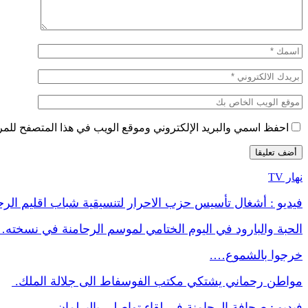
احفظ اسمي والبريد الإلكتروني وموقع الويب في هذا المتصفح للمرة 
نهار TV
فيديو : أشغال تأسيس حزب الاحرار لتنسيقية شباب اقليم الر
الحبة والبارود في اليوم الختامي لموسم الرحامنة في نسخته
خرجوا بالشموع….
مواطن رحماني يشتكي مكتب الفوسفاط الى جلالة الملك.
فيديو : صحافة الرحامنة في لقاء تواصلي بالبرلمان.