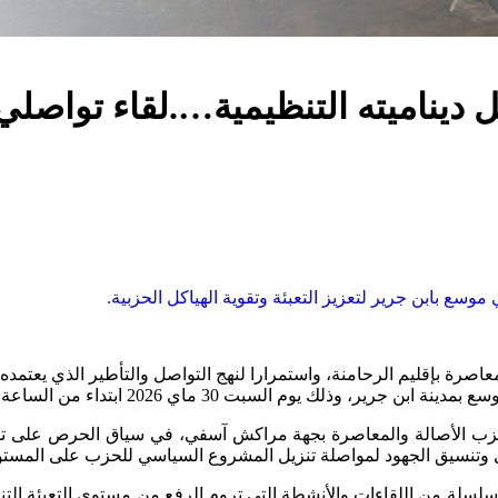
 ديناميته التنظيمية….لقاء تواصلي 
وسع بابن جرير لتعزيز التعبئة وتقوية الهياكل الحزبية.
معاصرة بإقليم الرحامنة، واستمرارا لنهج التواصل والتأطير الذي يعتم
تداء من الساعة الخامسة مساء، بمقر الحزب رقم 2 بحي “نزالت لعظم”.
ية لحزب الأصالة والمعاصرة بجهة مراكش آسفي، في سياق الحرص على 
ؤى وتنسيق الجهود لمواصلة تنزيل المشروع السياسي للحزب على المستو
سلة من اللقاءات والأنشطة التي تروم الرفع من مستوى التعبئة التنظيم