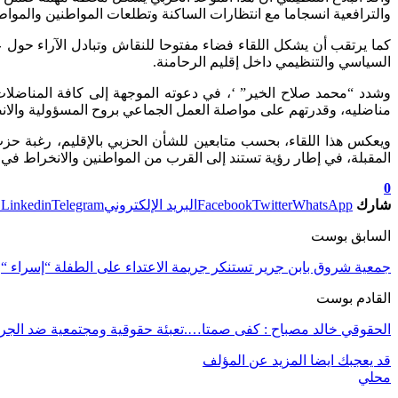
والترافعية انسجاما مع انتظارات الساكنة وتطلعات المواطنين والمواطن
كما يرتقب أن يشكل اللقاء فضاء مفتوحا للنقاش وتبادل الآراء حول عد
السياسي والتنظيمي داخل إقليم الرحامنة.
وشدد “محمد صلاح الخير” ‘، في دعوته الموجهة إلى كافة المناضلات
مناضليه، وقدرتهم على مواصلة العمل الجماعي بروح المسؤولية والانضب
ويعكس هذا اللقاء، بحسب متابعين للشأن الحزبي بالإقليم، رغبة حز
المقبلة، في إطار رؤية تستند إلى القرب من المواطنين والانخراط في قض
0
شارك
WhatsApp
Twitter
Facebook
البريد الإلكتروني
Telegram
Linkedin
ط
السابق بوست
جمعية شروق بابن جرير تستنكر جريمة الاعتداء على الطفلة “إسراء “
القادم بوست
الحقوقي خالد مصباح : كفى صمتا….تعبئة حقوقية ومجتمعية ضد الجرا
قد يعجبك ايضا
المزيد عن المؤلف
محلي