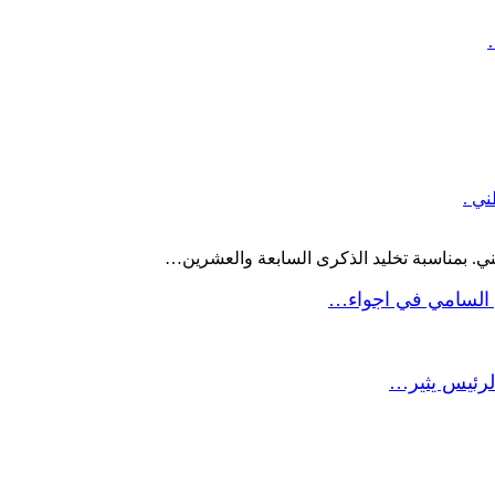
ني .
ني. بمناسبة تخليد الذكرى السابعة والعشرين…
 السامي في اجواء…
لرئيس يثير…