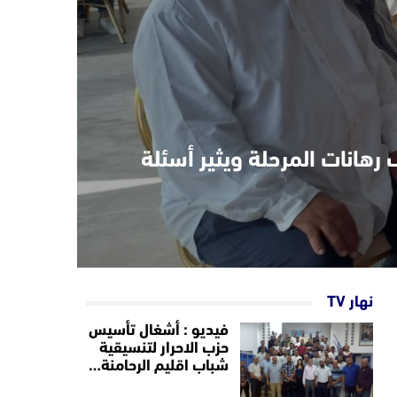
رهانات المرحلة ويثير أسئلة
نهار TV
فيديو : أشغال تأسيس
حزب الاحرار لتنسيقية
شباب اقليم الرحامنة…