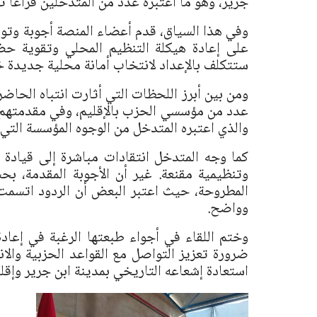
جرير، وهو ما اعتبره عدد من المتدخلين فراغا ت
وفي هذا السياق، قدم أعضاء المنصة أجوبة و
على إعادة هيكلة التنظيم المحلي وتقوية حض
ستتكلف بالإعداد لانتخاب أمانة محلية جديدة خلا
ومن بين أبرز اللحظات التي أثارت انتباه الح
عدد من مؤسسي الحزب بالإقليم، وفي مقدمتهم
والذي اعتبره المتدخل من الوجوه المؤسسة التي
كما وجه المتدخل انتقادات مباشرة إلى قياد
وتنظيمية مقنعة. غير أن الأجوبة المقدمة، ب
المطروحة، حيث اعتبر البعض أن الردود اتسمت 
وواضح.
وختم اللقاء في أجواء طبعتها الرغبة في إعاد
ضرورة تعزيز التواصل مع القواعد الحزبية وال
استعادة إشعاعه التاريخي بمدينة ابن جرير وإقلي