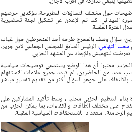
نظيميا ينبغي تداركه في أقرب الآجال.
توضيحات حول مختلف التساؤلات المطروحة، مؤكدين حرصهم
وره الميداني. كما تم الإعلان عن تشكيل لجنة تحضيرية
ل الفترة المقبلة.
اضرين، سؤال وصف بالمحرج طرحه أحد المنخرطين حول غياب
محب التهامي
، الرئيس السابق للمجلس الجماعي لابن جرير،
 تعرضت للتهميش والإبعاد عن المشهد الحزبي.
ة الحزب، معتبرا أن هذا الوضع يستدعي توضيحات سياسية
حسب عدد من الحاضرين، لم تبدد جميع علامات الاستفهام
بالالتفاف على جوهر السؤال أكثر من تقديم تفسير مباشر
ة بناء التنظيم الحزبي محليا ، وسط تأكيد المشاركين على
انفتاح على مختلف الطاقات والكفاءات، بما يمكن الحزب من
م الرحامنة، استعدادا للاستحقاقات السياسية المقبلة.