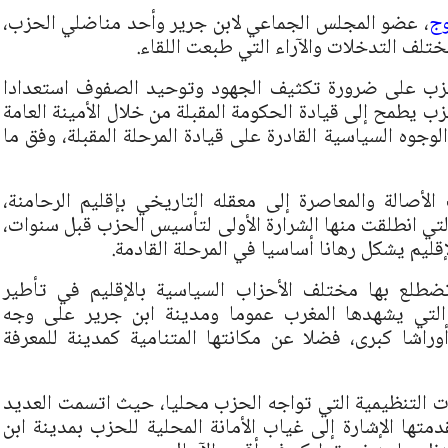
وج
، عضو المجلس الجماعي لابن جرير وأحد مناضلي الحزب،
تلف التدخلات والآراء التي طبعت اللقاء.
حزب على ضرورة تكثيف الجهود وتوحيد الصفوف استعدادا
زب يطمح إلى قيادة الحكومة المقبلة من خلال الأمينة العامة
الوجوه السياسية القادرة على قيادة المرحلة المقبلة، وفق ما
صالة والمعاصرة إلى معقله التاريخي بإقليم الرحامنة،
تي انطلقت منها الشرارة الأولى لتأسيس الحزب قبل سنوات،
قليم يشكل رهانا أساسيا في المرحلة القادمة.
تضطلع بها مختلف الأحزاب السياسية بالإقليم في تأطير
ة التي يشهدها المغرب عموما ومدينة ابن جرير على وجه
ا كبرى، فضلا عن مكانتها المتنامية كمدينة للمعرفة
ت التنظيمية التي تواجه الحزب محليا، حيث اتسمت العديد
متها الإشارة إلى غياب الأمانة المحلية للحزب بمدينة ابن