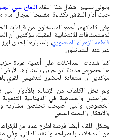
وتولى تسيير أشغال هذا اللقاء
الحاج علي الجب
حيث أدار النقاش بكفاءة، مفسحا المجال أمام مخ
وفي كلماتهم، أجمع المتدخلون من قيادات ال
للاستحقاقات الانتخابية المقبلة، مؤكدين أن الح
فاطمة الزهراء المنصوري
، باعتبارها إحدى أبرز 
عبر عنه المتدخلون.
كما شددت المداخلات على أهمية عودة حزب الأ
وبالخصوص مدينة ابن جرير، باعتبارها الأرض ال
مؤكدين أن استعادة الحضور التنظيمي القوي بالإ
ولم تخل الكلمات من الإشادة بالأدوار التي 
المواطنين والمساهمة في الدينامية التنموي
الخصوص، والتي أصبحت تحتضن مشاريع وأوراش
والابتكار والبحث العلمي.
وشكل اللقاء أيضا فرصة لطرح عدد من الإكراها
من التدخلات بالصراحة والنقد الذاتي، وفي مقد