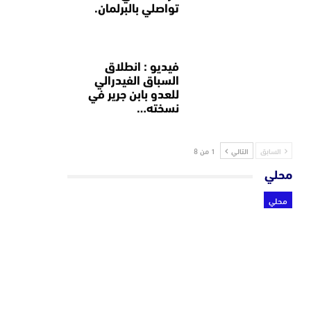
تواصلي بالبرلمان.
فيديو : انطلاق
السباق الفيدرالي
للعدو بابن جرير في
نسخته…
السابق
التالي
1 من 8
محلي
محلي