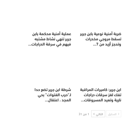
ضربة أمنية نوعية بابن جرير
عملية أمنية محكمة بابن
تسقط مروجي مخدرات
جرير تنهي نشاط مشتبه
وتحجز أزيد من 7…
فيهم في سرقة الدراجات…
ابن جرير: كاميرات المراقبة
شرطة ابن جرير تضع حدا
تفك لغز سرقات دراجات
لـ”حرب الفتوات” بحي
نارية وتعيد المسروقات…
المجد ، اعتقال…
السابق
التالي
1 من 31