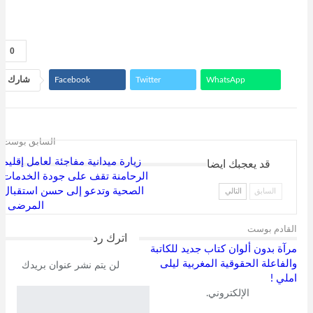
0
WhatsApp
Twitter
Facebook
شارك
Linkedin
البريد الإلكتروني
طباعة
Telegram
السابق بوست
زيارة ميدانية مفاجئة لعامل إقليم
قد يعجبك ايضا
الرحامنة تقف على جودة الخدمات
الصحية وتدعو إلى حسن استقبال
السابق
التالي
المرضى .
القادم بوست
اترك رد
مرآة بدون ألوان كتاب جديد للكاتبة
والفاعلة الحقوقية المغربية ليلى
لن يتم نشر عنوان بريدك
املي !
الإلكتروني.