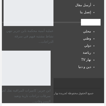
أرسل مقال
إتصل بنا
التصنيفات
عملية أمنية محكمة بابن جرير تنهي
محلي
نشاط مشتبه فيهم في سرقة
وطني
الدراجات…
دولي
رياضة
نهار TV
دين و دنيا
ابن جرير: كاميرات المراقبة تفك لغز
جميع الحقوق محفوظة لجريدة نهار بريس 2026
سرقات دراجات نارية وتعيد
المسروقات…