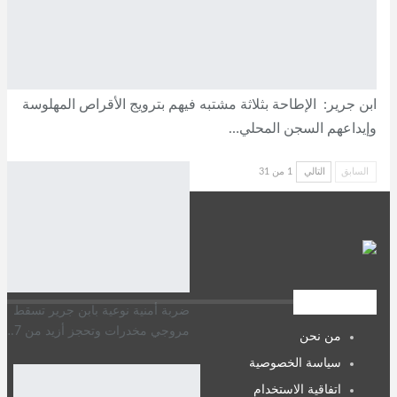
ابن جرير: الإطاحة بثلاثة مشتبه فيهم بترويج الأقراص المهلوسة
وإيداعهم السجن المحلي…
السابق
التالي
1 من 31
روابط مهمة
ضربة أمنية نوعية بابن جرير تسقط
مروجي مخدرات وتحجز أزيد من 7…
من نحن
سياسة الخصوصية
اتفاقية الاستخدام