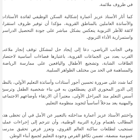
في ظروف ملائمة.
كما أثار الأستاذ عزيز أعمارة إشكالية السكن الوظيفي لفائدة الأستاذات
والأساتذة العاملين بالمناطق القروية، مؤكدا أن توفير ظروف استقرار
لائقة للأطر التربوية ينعكس بشكل مباشر على جودة التحصيل الدراسي
واستمرارية الأداء التربوي.
وفي الجانب الرياضي، دعا إلى إيجاد حل لمشكل توقف إنجاز ملاعب
القرب بعدد من الجماعات القروية، باعتبارها فضاءات أساسية لاحتضان
الطاقات الشابة، وتشجيع الأطفال واليافعين على ممارسة الرياضة،
والمساهمة في الحد من مختلف الظواهر السلبية.
كما شدد على ضرورة تحسين أجور أستاذات وأساتذة التعليم الأولي، بالنظر
إلى الدور المحوري الذي يضطلعون به في بناء شخصية الطفل وترسيخ
أسس التعلم منذ المراحل الأولى، معتبراً أن الارتقاء بأوضاعهم الاجتماعية
والمهنية يعد مدخلاً أساسياً لتجويد منظومة التعليم.
واختتم الأستاذ عزيز أعمارة مداخلته بالتعبير عن الأمل في أن تحظى هذه
المطالب باهتمام وزارة التربية الوطنية، وأن تترجم إلى إجراءات عملية
تستجيب لتطلعات ساكنة العالم القروي، وتعزز فرص تحقيق مدرسة
عمومية منصفة، تضمن تكافؤ الفرص وجودة التعليم لجميع أبناء الوطن.