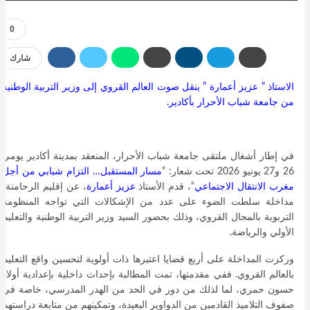
0
شارك
الاستاذ ” عزيز أعمارة ” ينقل صوت العالم القروي إلى وزير التربية الوطنية
من جامعة شباب الأحرار بأكادير.
في إطار أشغال ملتقى جامعة شباب الأحرار، المنعقد بمدينة أكادير يومي
26 و27 يونيو 2026 تحت شعار: “
مسار المستقبل… التزام شبابي من أجل
مغرب الانتقال الاجتماعي
“، قدم الأستاذ
عزيز أعمارة
، عن إقليم الرحامنة،
مداخلة سلطت الضوء على عدد من الإشكالات التي تواجه المنظومة
التربوية بالمجال القروي، وذلك بحضور السيد وزير التربية الوطنية والتعليم
الأولي والرياضة.
وركزت المداخلة على أربع قضايا اعتبرها ذات أولوية لتحسين واقع التعليم
بالعالم القروي. ففي مقدمتها، تمت المطالبة بإحداث داخلية بإعدادية أولاد
حسون حمري، لما لذلك من دور في الحد من الهدر المدرسي، خاصة في
صفوف التلاميذ القادمين من الدواوير البعيدة، وتمكينهم من متابعة دراستهم