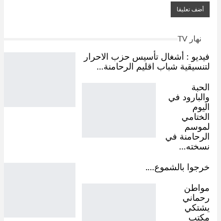
نهار TV
فيديو : أشغال تأسيس حزب الاحرار
لتنسيقية شباب اقليم الرحامنة…
الحبة
والبارود في
اليوم
الختامي
لموسم
الرحامنة في
نسخته…
خرجوا بالشموع….
مواطن
رحماني
يشتكي
مكتب