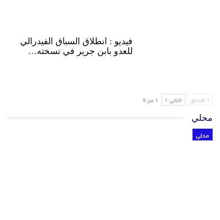
فيديو : انطلاق السباق الفيدرالي
للعدو بابن جرير في نسخته…
السابق
التالي
1 من 8
محلي
محلي