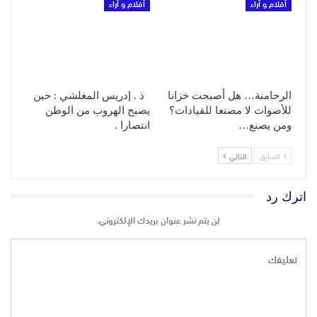
أقلام و أراء
أقلام و أراء
الرحامنة… هل أصبحت خزانا
ذ . إدريس المغلشي : حين
للأصوات لا مصنعا للقيادات؟
يصبح الهروب من الوطن
ومن يصنع…
انتصارا .
السابق
التالي
اترك رد
لن يتم نشر عنوان بريدك الإلكتروني.