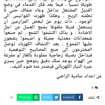
طويلة نسبيا . فيما بعد فكر القدماء في وضع
الفتيل المشتعل بداخل وعاء شفاف حتي لا
تطفئه الريح . وهكذا ظهرت الفوانيس الى
الوجود . ذات يوم عنّ لبعض المزارعين ان
يستعمل فتيلا ملفوفا بشمع العسل من اجل
الاضاءة . و بذلك اكتشفوا الشمع . ثم صنعوا
شمعدانات معدنية جميلة و اصبحوا يضعون
عليها الشموع . بعد اكتشاف الكهرباء توصل
المخترعون الى صنع المصابيح التوهجية .
فبداخل بصيلة زجاجية مملوءة بالغاز او مفرغة
من الهواء يوجد سلك دقيق يتوهج حين يسري
عبره التيار الكهربائي فيصدر عنه ضوء كثيف .
من اعداد. سامية الراضي
0
شارك
WhatsApp
Twitter
Facebook