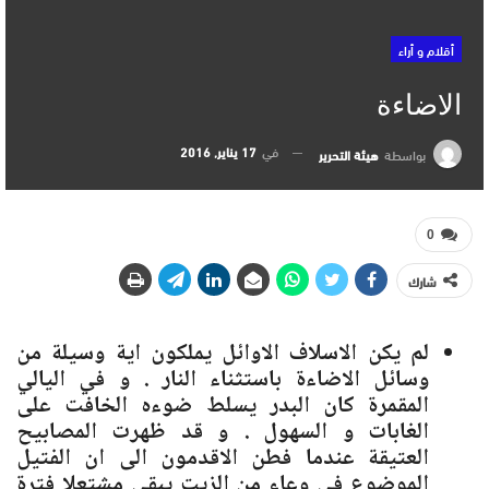
أقلام و أراء
الاضاءة
في
17 يناير, 2016
بواسطة
هيئة التحرير
0
شارك
لم يكن الاسلاف الاوائل يملكون اية وسيلة من
وسائل الاضاءة باستثناء النار . و في اليالي
المقمرة كان البدر يسلط ضوءه الخافت على
الغابات و السهول . و قد ظهرت المصابيح
العتيقة عندما فطن الاقدمون الى ان الفتيل
الموضوع في وعاء من الزيت يبقى مشتعلا فترة