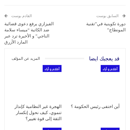
السابق بوست
القادم بوست
دورة تكوينية في”تقنية
الفيزازي يرفع دعوى قضائية
المونطاج”
ضد الكاتبة “ميساء سلامة
الناجي” و الأخيرة ترد عبر
المارد الأزرق
قد يعجبك ايضا
المزيد عن المؤلف
أقلام و أراء
أقلام و أراء
أين اختفى رئيس الحكومة ؟
الهجرة غير النظامية كإنذار
تنموي، كيف نحول إنكسار
الثقة إلى قوة تغيير؟