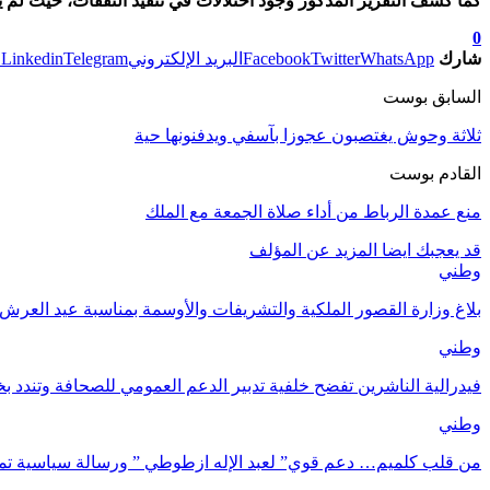
كما كشف التقرير المذكور وجود اختلالات في تنفيذ النفقات، حيث لم يتم الاستفادة من
0
شارك
WhatsApp
Twitter
Facebook
البريد الإلكتروني
Telegram
Linkedin
ط
السابق بوست
ثلاثة وحوش يغتصبون عجوزا بآسفي ويدفنونها حية
القادم بوست
منع عمدة الرباط من أداء صلاة الجمعة مع الملك
قد يعجبك ايضا
المزيد عن المؤلف
وطني
بلاغ وزارة القصور الملكية والتشريفات والأوسمة بمناسبة عيد العرش ا
وطني
فيدرالية الناشرين تفضح خلفية تدبير الدعم العمومي للصحافة وتندد ب
وطني
من قلب كلميم… دعم قوي” لعبد الإله ازطوطي ” ورسالة سياسية ت