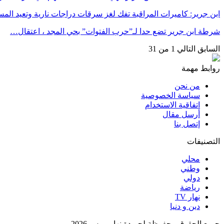
ابن جرير: كاميرات المراقبة تفك لغز سرقات دراجات نارية وتعيد ا
شرطة ابن جرير تضع حدا لـ”حرب الفتوات” بحي المجد ، اعتقال…
السابق
التالي
1 من 31
روابط مهمة
من نحن
سياسة الخصوصية
اتفاقية الاستخدام
أرسل مقال
إتصل بنا
التصنيفات
محلي
وطني
دولي
رياضة
نهار TV
دين و دنيا
جميع الحقوق محفوظة لجريدة نهار بريس 2026