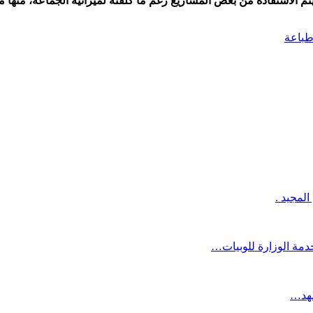
 بعض المشاريع رغم ما كلفته لميزانية الجماعة، منها مشروع بناء مقهى و15 دكانا بغلاف
باعة
لمجيد .
خدمة الوزارة للوبيات…
مهد…