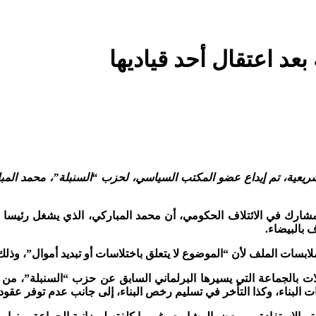
عد اعتقال أحد قياديها
يعية، تم إيداع عضو المكتب السياسي، لحزب “السنبلة”، محمد المبا
شارك في الائتلاف الحكومي، أن محمد المباركي، الذي يشغل رئيسا لج
 بالبيضاء.
بسات الملف لأن “الموضوع لا يتعلق باختلاسات أو تبديد أموال”، وذلك ب
لى للحسابات لسنة 2012، قد كشف الاختلالات بالجماعة التي يسيرها البرلماني السابق 
لبناء، وكذا التأخر في تسليم رخص البناء، إلى جانب عدم توفر عقود ك