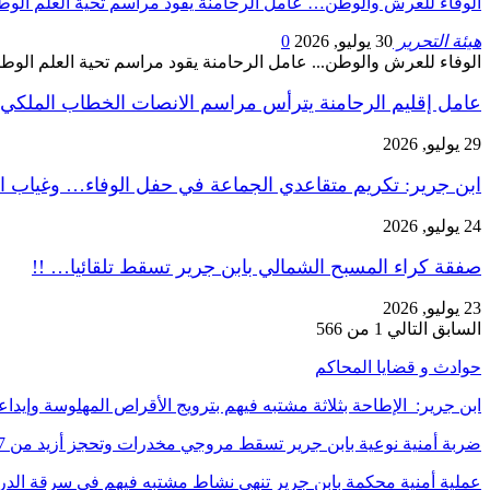
الوفاء للعرش والوطن… عامل الرحامنة يقود مراسم تحية العلم الوط
هيئة التحرير
30 يوليو, 2026
0
الوفاء للعرش والوطن... عامل الرحامنة يقود مراسم تحية العلم الوط
عامل إقليم الرحامنة يترأس مراسم الانصات الخطاب الملكي
29 يوليو, 2026
ابن جرير: تكريم متقاعدي الجماعة في حفل الوفاء… وغياب ا
24 يوليو, 2026
صفقة كراء المسبح الشمالي بابن جرير تسقط تلقائيا… !!
23 يوليو, 2026
السابق
التالي
1 من 566
حوادث و قضايا المحاكم
ابن جرير: الإطاحة بثلاثة مشتبه فيهم بترويج الأقراص المهلوسة وإي
ضربة أمنية نوعية بابن جرير تسقط مروجي مخدرات وتحجز أزيد من 7…
عملية أمنية محكمة بابن جرير تنهي نشاط مشتبه فيهم في سرقة الد