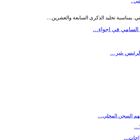
ني .
ني. بمناسبة تخليد الذكرى السابعة والعشرين…
 السامي في اجواء…
لرئيس يثير…
داعهم السجن المحلي…
راجات…