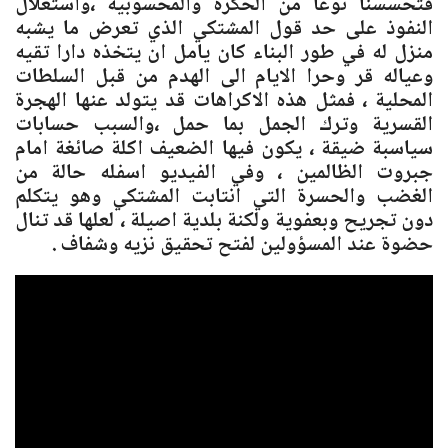
فتحسسنا نوعا من الحكرة والمحسوبية ،واستغلال
النفوذ على حد قول المشتكي الذي تعرض ما يشبه
منزل له في طور البناء كان يامل ان يتخذه دارا تقيه
وعياله قر وحرا الايام الى الهدم من قبل السلطات
المحلية ، فمثل هذه الاكراهات قد يتولد عنها الهجرة
القسرية وترك الجمل بما حمل ،والسبب حسابات
سياسبة ضيقة ، يكون فيها الضعيف اكلة صائغة امام
جبروت الظالمين ، وفي الفيديو اسفله حالة من
الغضب والحسرة التي انتابت المشتكي وهو يتكلم
دون تجريح وبعفوية ولكنة بلدية اصيلة ، لعلها قد تنال
حضوة عند المسؤولين لفتح تحقيق نزيه وشفاف .