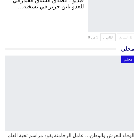
فيديو : انطلاق السباق الفيدرالي
للعدو بابن جرير في نسخته…
السابق
التالي
1 من 8
محلي
محلي
الوفاء للعرش والوطن… عامل الرحامنة يقود مراسم تحية العلم