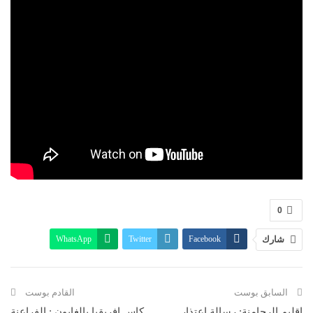
0
شارك
Facebook
Twitter
WhatsApp
البريد الإلكتروني
Linkedin
Telegram
طباعة
السابق بوست
القادم بوست
اقليم الرحامنة: رسالة اعتذار
كاس افريقيا بالغابون : الفراعنة