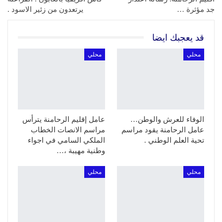
جد مؤثرة …
يرتعدون من زئير الاسود .
قد يعجبك ايضا
محلي
محلي
الوفاء للعرش والوطن…
عامل إقليم الرحامنة يترأس
عامل الرحامنة يقود مراسم
مراسم الانصات الخطاب
تحية العلم الوطني .
الملكي السامي في اجواء
وطنية مهيبة ،…
محلي
محلي