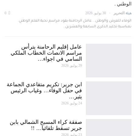
الوطني .
هيئة التحرير
30 يوليو, 2026
0
الوفاء للعرش والوطن... عامل الرحامنة يقود مراسم تحية العلم الوطني.
بمناسبة تخليد الذكرى السابعة والعشرين…
عامل إقليم الرحامنة يترأس
مراسم الانصات الخطاب الملكي
السامي في اجواء…
29 يوليو, 2026
ابن جرير: تكريم متقاعدي الجماعة
في حفل الوفاء… وغياب الرئيس
يثير…
24 يوليو, 2026
صفقة كراء المسبح الشمالي بابن
جرير تسقط تلقائيا… !!
23 يوليو, 2026