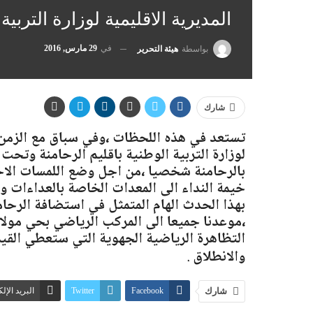
المديرية الاقليمية لوزارة التربي
في
29 مارس, 2016
بواسطة
هيئة التحرير
شارك
تستعد في هذه اللحظات ،وفي سباق مع الزمن الل
لوزارة التربية الوطنية باقليم الرحامنة وتحت 
بالرحامنة شخصيا ،من اجل وضع اللمسات الاخي
خيمة النداء الى المعدات الخاصة بالعداءات و
،موعدنا جميعا الى المركب الرياضي بحي مولا
التظاهرة الرياضية الجهوية التي ستعطي القيمة
والانطلاق
.
ص
شارك
Facebook
Twitter
البريد الإل