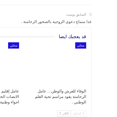
السابق بوست
غدا سماع دعوى الزوجية بالصخور الرحامنة .
قد يعجبك ايضا
محلي
محلي
الوفاء للعرش والوطن… عامل
عامل إقليم 
الرحامنة يقود مراسم تحية العلم
الانصات ال
الوطني .
اجواء وطنية
السابق
التالي