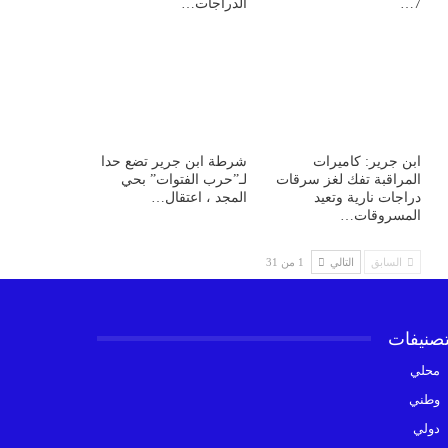
7…
الدراجات…
ابن جرير: كاميرات
شرطة ابن جرير تضع حدا
المراقبة تفك لغز سرقات
لـ”حرب الفتوات” بحي
دراجات نارية وتعيد
المجد ، اعتقال…
المسروقات…
السابق
التالي
1 من 31
تصنيفات
محلي
وطني
دولي