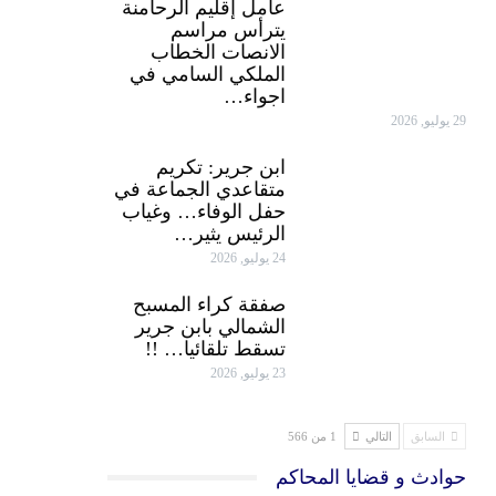
عامل إقليم الرحامنة
يترأس مراسم
الانصات الخطاب
الملكي السامي في
اجواء…
29 يوليو, 2026
ابن جرير: تكريم
متقاعدي الجماعة في
حفل الوفاء… وغياب
الرئيس يثير…
24 يوليو, 2026
صفقة كراء المسبح
الشمالي بابن جرير
تسقط تلقائيا… !!
23 يوليو, 2026
السابق
التالي
1 من 566
حوادث و قضايا المحاكم