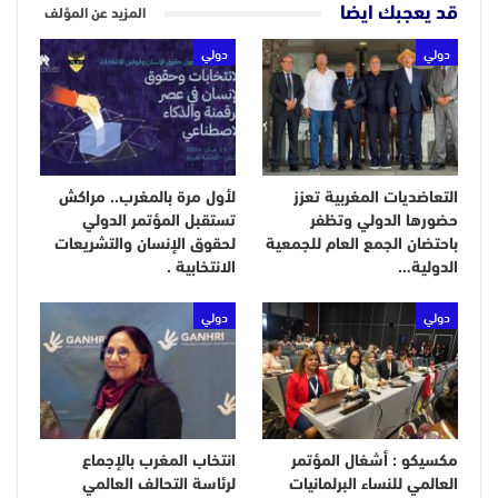
قد يعجبك ايضا
المزيد عن المؤلف
دولي
دولي
التعاضديات المغربية تعزز
لأول مرة بالمغرب.. مراكش
حضورها الدولي وتظفر
تستقبل المؤتمر الدولي
باحتضان الجمع العام للجمعية
لحقوق الإنسان والتشريعات
الدولية…
الانتخابية .
دولي
دولي
مكسيكو : أشغال المؤتمر
انتخاب المغرب بالإجماع
العالمي للنساء البرلمانيات
لرئاسة التحالف العالمي