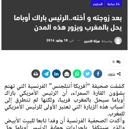
24 ساعة
السليدر
بعد زوجته و أخته..الرئيس باراك أوباما
يحل بالمغرب ويزور هذه المدن
في
18 يوليو, 2016
بواسطة
هيئة التحرير
0
شارك
كشفت صحيفة “أفريكا أنتلجنس” الفرنسية التي تهتم
بشؤون القارة السمراء، أن الرئيس الأمريكي باراك
أوباما سيحل بالمغرب قريبا، ولكنها لم تتطرق إلى
أسباب هذه الزيارة التي تعتبر الأولى للرئيس الأمريكي
للمغرب.
وأكدت الصحفية الفرنسية أن وفدا تابعا للبيت الأبيض
والذي سيتكفل بإجراءات حماية الرئيس أوباما حل