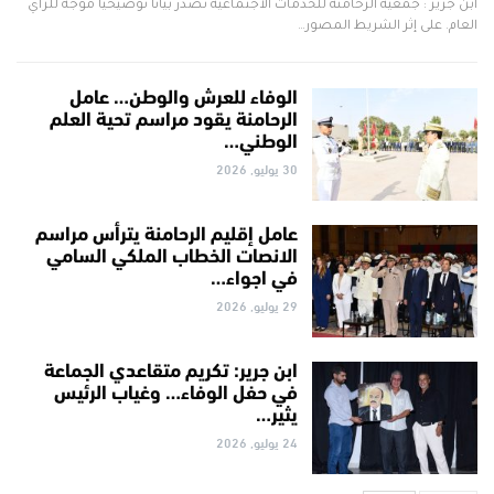
ابن جرير : جمعية الرحامنة للخدمات الاجتماعية تصدر بيانا توضيحيا موجه للرأي
العام. على إثر الشريط المصور…
الوفاء للعرش والوطن… عامل
الرحامنة يقود مراسم تحية العلم
الوطني…
30 يوليو, 2026
عامل إقليم الرحامنة يترأس مراسم
الانصات الخطاب الملكي السامي
في اجواء…
29 يوليو, 2026
ابن جرير: تكريم متقاعدي الجماعة
في حفل الوفاء… وغياب الرئيس
يثير…
24 يوليو, 2026