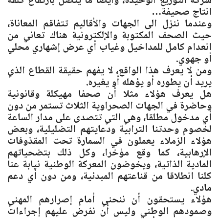
شركة التوزيع الوحيدة، وأيضا ما يتصل بارتفاع كلفة
انتاج صحيفة…
وعندما ننزل الى الجهات والأقاليم تتفاقم المعاناة،
حيث الصحف المكتوبة والإلكترونية هناك تعاني من
انعدام كامل للمداخيل وغياب أي عرض إشهاري محلي
أو جهوي.
ومن لا يعرف هذا الواقع، لا يفهم حقيقة القطاع الذي
يريد أن يطوره أو يؤهله أو يغيره.
هل يعرف هؤلاء مثلا أن صحفا مهيكلة وقانونية
وحاضرة في الجهات الصحراوية الثلاث تستمر من دون
أي مدخول مطلقا، وهي التي تتصدى على مدار الساعة
لخصوم وحدتنا الترابية ودعايتهم التضليلية، وبعض
هؤلاء الزملاء يعملون في السمارة تحت المقذوفات
الإرهابية، كما وقع مؤخرا، وكل ذلك بتضحياتهم
المادية الذاتية، ويخوضون المعركة الوطنية نيابة عنا
كلنا انطلاقا من قناعتهم المبدئية، ومن دون أي دعم
مادي.
هؤلاء يستحقون أن ننحني أمام إصرارهم المهني
وصمودهم الوطني وليس أن نفرض عليهم إجراءات