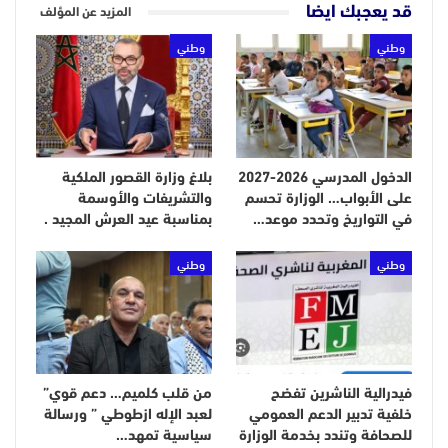
قد يعجبك ايضا
المزيد عن المؤلف
وطني
وطني
الدخول المدرسي 2026-2027
بلاغ وزارة القصور الملكية
على الأبواب… الوزارة تحسم
والتشريفات والأوسمة
في التواريخ وتحدد موعد…
بمناسبة عيد العرش المجيد .
وطني
وطني
فيدرالية الناشرين تفضح
من قلب كلميم… دعم قوي”
خلفية تدبير الدعم العمومي
لعبد الإله ازطوطي ” ورسالة
للصحافة وتندد بخدمة الوزارة
سياسية تمهد…