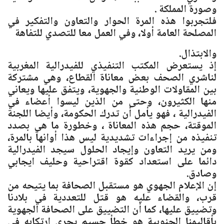
وصورة المملكة .
فلتجربوا هذه المرة الحوار والتعاون والتفكير في
المصلحة العامة أولا، وفي العمل معا للتصدي للتفاهة
والابتذال.
إذ يستعرض المكتب التنفيذي للفيدرالية المغربية
لناشري الصحف بعض معاناة القطاع، وهي مشتركة
بين المقاولات الوطنية والجهوية، ويتفق عليها ويعاني
منها الكثيرون، وحتى من الذين ليسوا أعضاء في
الفيدرالية ، فهو يأمل أن تدرك الحكومة، وأيضا اللجنة
الموقتة، حجم هذه المعاناة ، وخطورة ما هي بصدد
تنفيذه من إجراءات تشديدية ليس هذا أوانها بالمرة،
ومن يريد التعاون وإيجاد الحلول سيجد الفيدرالية
دائما على استعداد كقوة اقتراحية وحليف ايجابي
وصادق.
إن الإعلام الجهوي هو مستقبل الصحافة بما يتيحه من
قرب، والقضاء عليه هو قتل للتعددية في بلادنا
وتضييق عليها، كما أن التضييق على الصحافة الجهوية
بأقاليمنا الجنوبية هو خطأ جسيم يجري ارتكابه في