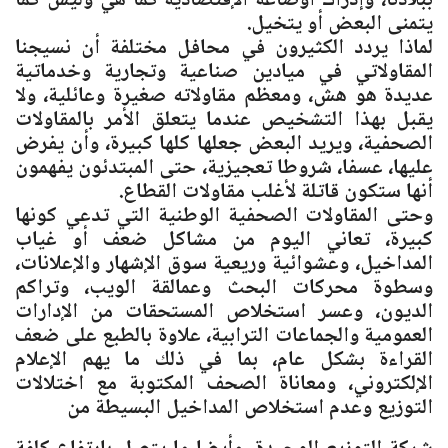
ببلادنا، وإدراك أوضاعه الإقتصادية كما هي وليس كما
يتمنى البعض أو يتخيل.
لماذا يردد الكثيرون في محافل مختلفة أن نسيجنا
المقاولاتي في ميادين صناعية وتجارية وخدماتية
عديدة هو هش، ومعظم مقاولاته صغيرة وعائلية، ولا
يقبل بهذا التشخيص عندما يتعلق الأمر بالمقاولات
الصحفية، ويريد البعض جعلها كلها كبيرة، وأن يفرض
عليها، عسفا، شروطا تعجيزية، حتى المبتدئون يفهمون
أنها ستكون قاتلة لأغلب مقاولات القطاع.
وحتى المقاولات الصحفية الوطنية التي تدعي كونها
كبيرة، تعاني اليوم من مشاكل ضعف أو غياب
المداخيل، وعشوائية وريعية سوق الإشهار والإعلانات،
وسطوة محركات البحث وعمالقة الويب، وتراكم
الديون، وعسر استخلاص المستحقات من الإدارات
العمومية والجماعات الترابية، علاوة بالطبع على ضعف
القراءة بشكل عام، بما في ذلك ما يهم الإعلام
الإلكتروني، ومعاناة الصحف المكتوبة مع اختلالات
التوزيع وعدم استخلاص المداخيل البسيطة من