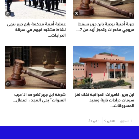
ضربة أمنية نوعية بابن جرير تسقط
عملية أمنية محكمة بابن جرير تنهي
مروجي مخدرات وتحجز أزيد من 7…
نشاط مشتبه فيهم في سرقة
الدراجات…
ابن جرير: كاميرات المراقبة تفك لغز
شرطة ابن جرير تضع حدا لـ”حرب
سرقات دراجات نارية وتعيد
الفتوات” بحي المجد ، اعتقال…
المسروقات…
السابق
التالي
1 من 31