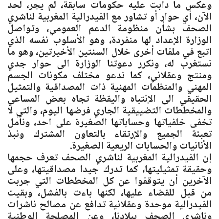
وعكس ما دأبت عليه حكومات سابقة، لم يجر، لحد
الآن، أي حوار أو تشاور مع الفيدرالية المغربية لناشري
الصحف بشأن منظومة الدعم العمومي، وتواصل
الوزارة الإعداد لها منفردة، وهو الأسلوب نفسه الذي
اتبع في ملفات أخرى خلال السنتين الأخيرتين، وهو ما
نستغرب له، ونكرر دعوتنا الوزارة الى حوار جدي
ومنتج وعقلاني، كما ندعو مختلف مكونات الجسم
المهني والمنظمات المهنية ذات المصداقية والتمثيل
الحقيقي الى الإنتباه واليقظة تجاه بعض المساعي
والمخططات التضييقية الجاري فرضها اليوم، والتي لا
تخفى خلفياتها وحساباتها الصغيرة على احد، ونأمل
تعبئة الجميع والإرتقاء بالتعاون المشترك ونبذ
الأنانيات والحسابات الريعية الصغيرة.
إن الفيدرالية المغربية لناشري الصحف تعرف حجمها
وحقيقة تمثيليتها، كما تدرك جيدا مصداقيتها، وعلى
الآخرين أن يتوقفوا عن كل المخططات التي جربت
من قبل للقضاء عليها، لكنها باءت بالفشل، وبقيت
الفيدرالية موحدة وعقلانية تدافع عن مصالح ناشرات
وناشري الصحف ببلادنا، وعن المصلحة الوطنية