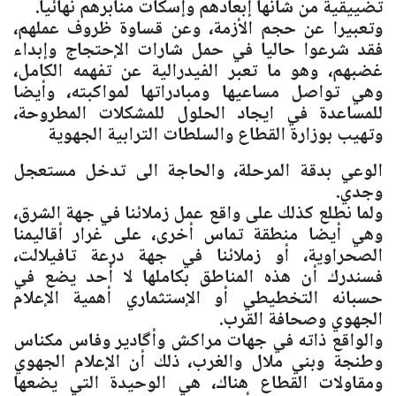
تضييقية من شأنها إبعادهم وإسكات منابرهم نهائيا.
وتعبيرا عن حجم الأزمة، وعن قساوة ظروف عملهم،
فقد شرعوا حاليا في حمل شارات الإحتجاج وإبداء
غضبهم، وهو ما تعبر الفيدرالية عن تفهمه الكامل،
وهي تواصل مساعيها ومبادراتها لمواكبته، وأيضا
للمساعدة في ايجاد الحلول للمشكلات المطروحة،
وتهيب بوزارة القطاع والسلطات الترابية الجهوية
الوعي بدقة المرحلة، والحاجة الى تدخل مستعجل
وجدي.
ولما نطلع كذلك على واقع عمل زملائنا في جهة الشرق،
وهي أيضا منطقة تماس أخرى، على غرار أقاليمنا
الصحراوية، أو زملائنا في جهة درعة تافيلالت،
فسندرك أن هذه المناطق بكاملها لا أحد يضع في
حسبانه التخطيطي أو الإستثماري أهمية الإعلام
الجهوي وصحافة القرب.
والواقع ذاته في جهات مراكش وأگادير وفاس مكناس
وطنجة وبني ملال والغرب، ذلك أن الإعلام الجهوي
ومقاولات القطاع هناك، هي الوحيدة التي يضعها