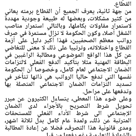
القطاع.
من جهة ثانية، يعرف الجميع أن القطاع برمته يعاني
من كثير مشكلات، وبعضها له طبيعة وجودية مهددة
لاستمرار مقاولات بكاملها، وبالتالي استمرار مناصب
الشغل أصلا، وكون الحكومة لا تزال مستمرة في صرف
رواتب معظم الصحفيين، فهذا أكبر دليل على أزمة
القطاع واختلالاته، وترتيبا على ذلك لا معنى للتغاضي
عن كل هذا الواقع الموضوعي ومطالبة الراغبين في
البطاقة المهنية مثلا بتأكيد الدفع الفعلي لالتزامات
الضمان الاجتماعي لعام كامل، وخصوصا ان الحكومة
نفسها التي تدفع حاليا الرواتب هي ذاتها تتأخر في
تسديد التزامات الضمان الاجتماعي المتصلة بها
وتدفعها على مراحل.
وعلى ضوء هذا المعطى، يتساءل الكثيرون عن مبرر
تحويل شرط التصريح بالأجراء لدى الضمان
الإجتماعي الى شرط الأداء الفعلي للمستحقات
المترتبة عن ذلك، ولمدة عام كامل بدل ثلاثة اشهر،
ومدى قانونية هذا التصرف، فضلا عن إعادة المطالبة
بالشهادة التعليمية رغم دفعها من قبل.