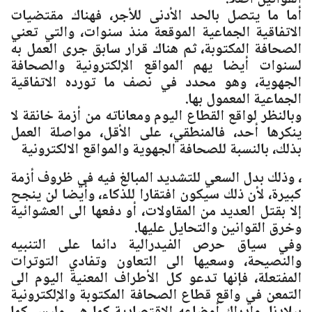
أما ما يتصل بالحد الأدنى للأجر، فهناك مقتضيات
الاتفاقية الجماعية الموقعة منذ سنوات، والتي تعني
الصحافة المكتوبة، ثم هناك قرار سابق جرى العمل به
لسنوات أيضا يهم المواقع الإلكترونية والصحافة
الجهوية، وهو محدد في نصف ما تورده الاتفاقية
الجماعية المعمول بها.
وبالنظر لواقع القطاع اليوم ومعاناته من أزمة خانقة لا
ينكرها أحد، فالمنطقي، على الأقل، مواصلة العمل
بذلك، بالنسبة للصحافة الجهوية والمواقع الالكترونية
، وذلك بدل السعي للتشديد المبالغ فيه في ظروف أزمة
كبيرة، لأن ذلك سيكون افتقارا للذكاء، وأيضا لن ينجح
إلا بقتل العديد من المقاولات، أو دفعها الى العشوائية
وخرق القوانين والتحايل عليها.
وفي سياق حرص الفيدرالية دائما على التنبيه
والنصيحة، وسعيها الى التعاون وتفادي التوترات
المفتعلة، فإنها تدعو كل الأطراف المعنية اليوم الى
التمعن في واقع قطاع الصحافة المكتوبة والإلكترونية