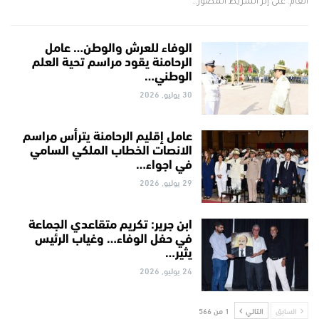
العام. على إثر الشريط المصور…
الوفاء للعرش والوطن… عامل
الرحامنة يقود مراسم تحية العلم
الوطني…
30 يوليو, 2026
عامل إقليم الرحامنة يترأس مراسم
الانصات الخطاب الملكي السامي
في اجواء…
29 يوليو, 2026
ابن جرير: تكريم متقاعدي الجماعة
في حفل الوفاء… وغياب الرئيس
يثير…
24 يوليو, 2026
السابق
التالي
1 من 566