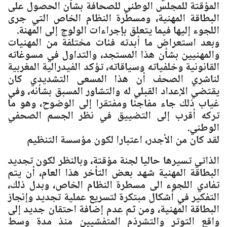
المؤقتة للمجلس الوطني للصحافة بشأن الحصول على
البطاقة المهنية، ومسطرة النظام الخاص التي جرى
اللجوء إليها فيما يتعلق بإجراءات الولوج إلى المهنة.
وبعد استعراض ما أبدته فئات مختلفة من المهنيات
والمهنيين بشأن هذا المستجد، والتداول في مسوغاته
القانونية وخلفياته وسياقاته، تؤكد الفيدرالية المغربية
لناشري الصحف أن هذا المسعى التشديدي كان
يقتضي الإعداد القبلي له والتشاور المسبق بشأنه، وفي
غياب ذلك جاء مفاجئا ومفتقرا إلى الوضوح، وهو ما
تركه أقرب إلى التضييق في نظر الجسم الصحفي
الوطني.
لقد كان من الأجدر، اعتبارا لكون مؤسسة التنظيم
الذاتي تسيرها حاليا لجنة مؤقتة، وبالنظر لكون تجديد
البطاقة المهنية شهد بعض التأخر هذا العام، أن يتم
تفادي اللجوء الى مسطرة النظام الخاص، وبدل ذلك،
التفكير في أشكال مبتكرة لتسريع عملية تجديد وإنجاز
البطاقة المهنية، ومن ثم عدم إضافة احتقان جديد إلى
واقع التوتر والتشرذم المتفشيين منذ مدة وسط