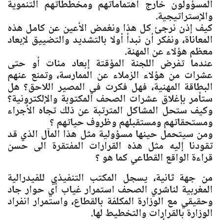
المسؤولون خارج أهتماماتهم ومخططاتهم التنموية
والإستراتيجية.
كيف إذن نرجئ كل هذا ونغمض الأعين عن كامل هذه
المعاناة، ونفكر أن نبدأ أولا بالتشديد والتضييق لإبعاد
معظم هؤلاء عن المهنة.
عندما تفرض اللجنة المؤقتة إبعاد مئات أو حتى
عشرات من هؤلاء الزملاء عن الممارسة، وتمنع عنهم
البطاقة المهنية، فهل فكرت في المصير اللاحق؟ هل
ستأمر بإغلاق عشرات الصحف المكتوبة والإلكترونية؟
وكيف ستحل المشاكل المترتبة عن ذلك تجاه الأجراء
ومستحقاتهم ومستقبلهم وظروف حياتهم ؟
ومن سيتحمل حينها مسؤولية مثل هذا المآل الذي قد
تقودنا إليه مثل هذه القرارات المفتقرة الى حسن
قراءة الواقع القطاعي كما هو ؟
من جهة ثانية، يسجل المكتب التنفيذي للفيدرالية
المغربية لناشري الصحف استمرار غياب أي حوار جاد
وحقيقي مع الوزارة المكلفة بالقطاع، واستمرار انفراد
الوزارة بالقرارات والتخطيط لها.