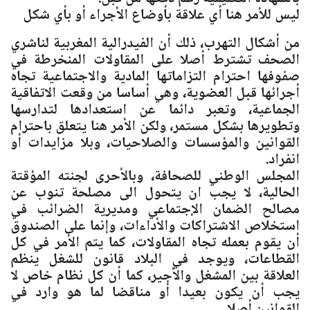
ليس للأمر هنا أي علاقة بأوضاع الأجراء أو بأي شكل
من أشكال التهرب، ذلك أن الفيدرالية المغربية لناشري
الصحف تشترط أصلا على المقاولات المنخرطة في
صفوفها احترام التزاماتها المادية والاجتماعية تجاه
أجرائها قبل العضوية، وهي أساسا من وقعت الاتفاقية
الجماعية، وتعبر دائما عن استعدادها لتدارسها
وتطويرها بشكل مستمر، ولكن الأمر هنا يتعلق باحترام
القوانين والمؤسسات والصلاحيات، وبلا مزايدات أو
انفراد.
المجلس الوطني للصحافة، وبالأحرى لجنته المؤقتة
الحالية، لا يجب ان يتحول الى مصلحة تنوب عن
مصالح الضمان الإجتماعي ومديرية الضرائب في
استخلاص الاشتراكات والأداءات، وإنما على الصندوق
أن يقوم بعمله تجاه المقاولات، كما يتم الأمر في كل
القطاعات، ويوجد في البلاد قانون للشغل ينظم
العلاقة بين المشغل والأجير، كما أن كل نظام خاص لا
يجب أن يكون بعيدا أو مناقضا لما هو وارد في
القوانين أصلا.