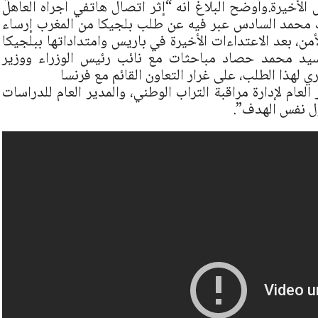
الأخيرة.وأوضح البلاغ أنه “إثر اتصال هاتفي أجراه العاهل
ك محمد السادس عبر فيه عن طلب بلجيكا من المغرب إرساء
ن، بعد الاعتداءات الأخيرة في باريس وامتداداتها ببلجيكا
السيد محمد حصاد مباحثات مع نائب رئيس الوزراء ووزير
 لهذا الطلب، على غرار التعاون القائم مع فرنسا
لعام لإدارة مراقبة التراب الوطني، والمدير العام للدراسات
ول نفس الهدف”.