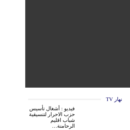
نهار TV
فيديو : أشغال تأسيس
حزب الاحرار لتنسيقية
شباب اقليم
الرحامنة…