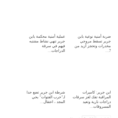
ضربة أمنية نوعية بابن
عملية أمنية محكمة بابن
جرير تسقط مروجي
جرير تنهي نشاط مشتبه
مخدرات وتحجز أزيد من
فيهم في سرقة
7…
الدراجات…
ابن جرير: كاميرات
شرطة ابن جرير تضع حدا
المراقبة تفك لغز سرقات
لـ”حرب الفتوات” بحي
دراجات نارية وتعيد
المجد ، اعتقال…
المسروقات…