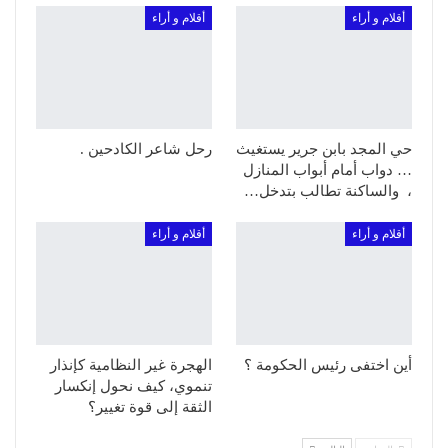
أقلام و أراء
أقلام و أراء
حي المجد بابن جرير يستغيث
رحل شاعر الكادحين .
… دواب أمام أبواب المنازل
، والساكنة تطالب بتدخل…
أقلام و أراء
أقلام و أراء
أين اختفى رئيس الحكومة ؟
الهجرة غير النظامية كإنذار
تنموي، كيف نحول إنكسار
الثقة إلى قوة تغيير؟