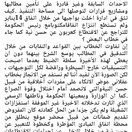
الاحداث السابقة وغير قادرة على تأمين مطالبها
ومشاريع قرارات لتوصلها الى مساحة التنفيذ .كيف
تثق في ادارة اخلت بواجبها من خلال اتفاق 14يناير
ولم تستطع انتزاع اتفاقامكتوبامع رئيس الحكومة
للتراجع عن الاقتطاع كعربون عن حسن نية كما جاء
في خطاب البعض ؟
إن تفاوت الخطاب بين القواعد والنقابات من خلال
التدقيق في المطالب يوسع الشرخ بينهما دون ان
يعطي لهذه الأخيرة سلطة الضبط بعدما اصبحت
التنسيقيات خارج السيطرة ورافضة لكل التوجيهات ،
لكن الصورة الآن تفيد أننا لم نستفد من الانجاز بخطاب
عقلاني عوض الاتكاء على مفردات أخلاقية من قبيل
حسن النيةوالتي لاتصمد أمام اختلال وقوة الصراع
.كما ان الوزارة وبمعيتها الحكومة وناطقها الرسمي
الذي اثارت تدخلاته الاخيرة غير الموفقة استفزازات
الشغيلة ولم يكن جزءا من الحل كعادته كان المفروض
تقديم ضمانات من قبيل محضر موقع ينطلق من
محطة اتفاق المبادئ المؤطرة وكخطوة للتعبير عن
حسن نية من خلال التخلي عن اجراءات الاقتطاعات