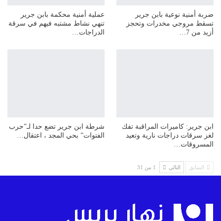
ضربة أمنية نوعية بابن جرير
عملية أمنية محكمة بابن جرير
تسقط مروجي مخدرات وتحجز
تنهي نشاط مشتبه فيهم في سرقة
أزيد من 7…
الدراجات…
ابن جرير: كاميرات المراقبة تفك
شرطة ابن جرير تضع حدا لـ”حرب
لغز سرقات دراجات نارية وتعيد
الفتوات” بحي المجد ، اعتقال…
المسروقات…
السابق
التالي
1 من 31