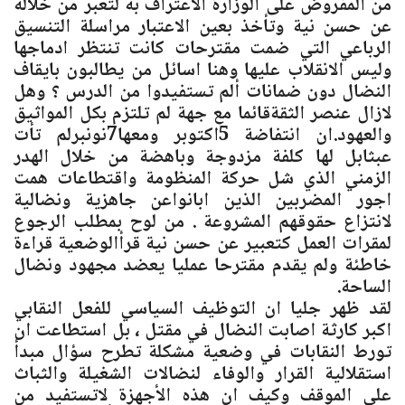
من المفروض على الوزارة الاعتراف به لتعبر من خلاله
عن حسن نية وتأخذ بعين الاعتبار مراسلة التنسيق
الرباعي التي ضمت مقترحات كانت تنتظر ادماجها
وليس الانقلاب عليها وهنا اسائل من يطالبون بايقاف
النضال دون ضمانات ألم تستفيدوا من الدرس ؟ وهل
لازال عنصر الثقةقائما مع جهة لم تلتزم بكل المواثيق
والعهود.ان انتفاضة 5اكتوبر ومعها7نونبرلم تأت
عبثابل لها كلفة مزدوجة وباهضة من خلال الهدر
الزمني الذي شل حركة المنظومة واقتطاعات همت
اجور المضربين الذين ابانواعن جاهزية ونضالية
لانتزاع حقوقهم المشروعة . من لوح بمطلب الرجوع
لمقرات العمل كتعبير عن حسن نية قرأالوضعية قراءة
خاطئة ولم يقدم مقترحا عمليا يعضد مجهود ونضال
الساحة.
لقد ظهر جليا ان التوظيف السياسي للفعل النقابي
اكبر كارثة اصابت النضال في مقتل ، بل استطاعت ان
تورط النقابات في وضعية مشكلة تطرح سؤال مبدأ
استقلالية القرار والوفاء لنضالات الشغيلة والثباث
على الموقف وكيف ان هذه الأجهزة لاتستفيد من