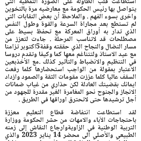
استطاعت قلب الطاولة على الصورة النمطية التي
يتواصل بها رئيس الحكومة مع معارضيه مرة بالتخوين
واخرى بسوء الفهم . والملاحظ أن بعض النقابات التي
لم تستطع بعد مجاراة السرعة والقوة وطول النفس
الذي تدار به أوراق المعركة مع تحفظ بسيط على
مصطلحات قد لاتناسب المرحلة . جاءت لتعزز من
مسار النضال والنجاح الذي حققته وقفة5اكتوبر تزامنا
مع عيد الاستاذ ولتتناغم معها كما وكيفا وتقدم دروسا
في التنظيم والانضباط والتأثير كذلك .مع الأخذبعين
الاعتبار بمقولة من الواجب استحضارها كلما رفعت
السقف عاليا كلما عززت مقومات الثقة والصمود وازداد
ايمانك بقضيتك العادلة لكن حذاري من غياب ضمانات
الانجاز والجنوح نحو المغامرة الغير مقدرة للجهود من
أجل ترشيدها حتى لاتحترق اوراقها في الطريق .
لقد استطاعت انتفاضة قطاع التعليم معززة
باحتجاجات الآباء والامهات من حشر الحكومة ووزارة
التربية الوطنية في الزاويةوارجاع النقاش إلى زمنه
الطبيعي والأصلي الى محضر 14 يناير 2023 والذي