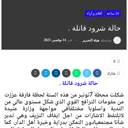
24 ساعة
أقلام و أراء
حالة شرود قاتلة .
في
14 نوفمبر, 2023
بواسطة
هيئة التحرير
0
شارك
حالة شرود قاتلة .
شكلت محطة 7نونبر من هذه السنة لحظة فارقة عززت
من مقومات الترافع القوي الذي شكل مستوى عالي من
الندية واسلوبا مختلفافي مواجهة وزارة عنيدة
لاتلتقط الاشارات من اجل ايقاف النزيف وهي تدبر
شأنا مجتمعيادون التمكن بدراية وخبرة أهل الدار. كما