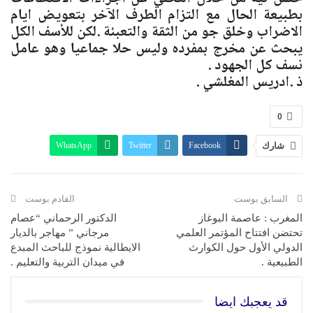
بطبيعة الحال مع التزام الطرف الآخر بتعويض ايام
الاضراب وخلق جو من الثقة والتعبئة .لكن للأسف الكل
يبحث عن مخرج بمفرده وليس حلا جماعيا وهو عامل
نسف كل الجهود .
ذ .ادريس المغلشي .
0
شارك
Facebook
Twitter
WhatsApp
البريد الإلكتروني
Linkedin
Telegram
طباعة
السابق بوست
القادم بوست
المغرب : عاصمة البوغاز
الدكتور الرحماني “عصام
تحتضن افتتاح المؤتمر العلمي
مرجاني ” مهاجر بالديار
الدولي الأول حول الكوارث
الايطالية نموذج للباحث المبدع
الطبيعية .
في ميدان التربية والتعليم .
قد يعجبك ايضا