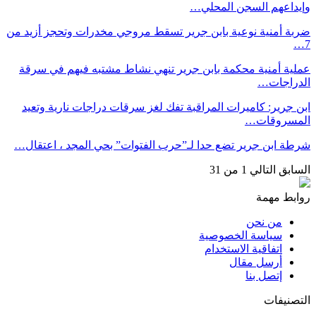
وإيداعهم السجن المحلي…
ضربة أمنية نوعية بابن جرير تسقط مروجي مخدرات وتحجز أزيد من
7…
عملية أمنية محكمة بابن جرير تنهي نشاط مشتبه فيهم في سرقة
الدراجات…
ابن جرير: كاميرات المراقبة تفك لغز سرقات دراجات نارية وتعيد
المسروقات…
شرطة ابن جرير تضع حدا لـ”حرب الفتوات” بحي المجد ، اعتقال…
السابق
التالي
1 من 31
روابط مهمة
من نحن
سياسة الخصوصية
اتفاقية الاستخدام
أرسل مقال
إتصل بنا
التصنيفات