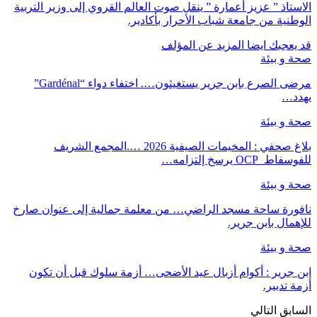
الاستاذ ” عزيز أعمارة ” ينقل صوت العالم القروي إلى وزير التربية
الوطنية من جامعة شباب الأحرار بأكادير.
قد يعجبك ايضا
المزيد عن المؤلف
صحة و بيئة
مرضى الصرع بابن جرير يستغيثون…. اختفاء دواء “Gardénal”
يهدد…
صحة و بيئة
بلاغ صحفي : المخيمات الصيفية 2026 ….المجمع الشريف
للفوسفاط OCP يرسخ إلتزامه…
صحة و بيئة
نافورة ساحة مسجد الراضي… من معلمة جمالية إلى عنوان صارخ
للإهمال بابن جرير.
صحة و بيئة
ابن جرير : أكوام أزبال عيد الأضحى… أزمة سلوك قبل أن تكون
أزمة تدبير.
السابق
التالي