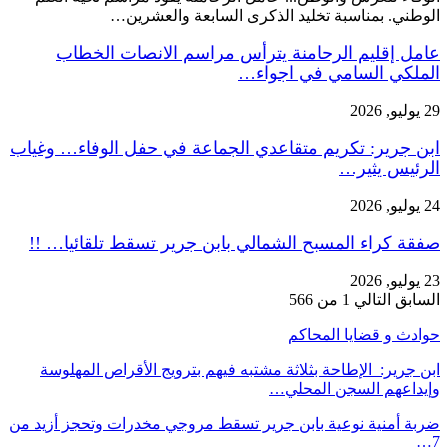
الوطني. بمناسبة تخليد الذكرى السابعة والعشرين…
عامل إقليم الرحامنة يترأس مراسم الانصات الخطاب
الملكي السامي في اجواء…
29 يوليو, 2026
ابن جرير: تكريم متقاعدي الجماعة في حفل الوفاء… وغياب
الرئيس يثير…
24 يوليو, 2026
صفقة كراء المسبح الشمالي بابن جرير تسقط تلقائيا… !!
23 يوليو, 2026
السابق
التالي
1 من 566
حوادث و قضايا المحاكم
ابن جرير: الإطاحة بثلاثة مشتبه فيهم بترويج الأقراص المهلوسة
وإيداعهم السجن المحلي…
ضربة أمنية نوعية بابن جرير تسقط مروجي مخدرات وتحجز أزيد من
7…