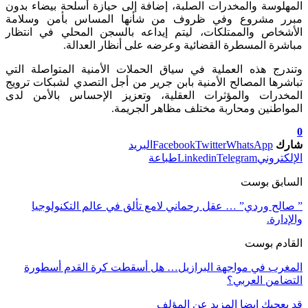
المهلوسة والمخدرات الصلبة، إضافة إلى حيازة أسلحة بيضاء بدون
مبرر مشروع وفي ظروف من شأنها المساس بأمن وسلامة
الأشخاص والممتلكات، ليتم إيداعه بالسجن المحلي في انتظار
مباشرة المسطرة القضائية وعرضه على أنظار العدالة.
وتندرج هذه العملية في سياق الحملات الأمنية المتواصلة التي
تباشرها المصالح الأمنية بابن جرير من أجل التصدي لشبكات ترويج
المخدرات والمؤثرات العقلية، وتعزيز الإحساس بالأمن لدى
المواطنين ومحاربة مختلف مظاهر الجريمة.
0
شارك
WhatsApp
Twitter
Facebook
البريد
الإلكتروني
Telegram
Linkedin
طباعة
السابق بوست
” صالح وردي” … عقل رحماني لامع تألق في عالم التكنولوجيا
والإدارة.
القادم بوست
المغرب في مواجهة البرازيل… هل أسقطت كرة القدم أسطورة
التضامن العربي؟
قد يعجبك ايضا
المزيد عن المؤلف