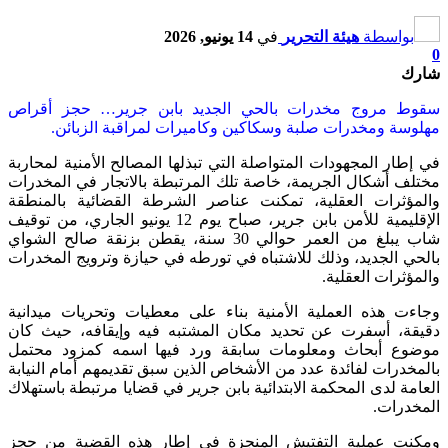
بواسطة
هيئة التحرير
في
14 يونيو, 2026
0
شارك
سقوط مروج مخدرات بالحي الجديد بابن جرير… حجز أقراص
مهلوسة ومخدرات صلبة وسكاكين وكاميرات لمراقبة الزبائن.
في إطار المجهودات المتواصلة التي تبذلها المصالح الأمنية لمحاربة
مختلف أشكال الجريمة، خاصة تلك المرتبطة بالاتجار في المخدرات
والمؤثرات العقلية، تمكنت عناصر الشرطة القضائية بالمنطقة
الإقليمية للأمن بابن جرير، صباح يوم 12 يونيو الجاري، من توقيف
شاب يبلغ من العمر حوالي 30 سنة، يقطن بزنقة صالح الشواي
بالحي الجديد، وذلك للاشتباه في تورطه في حيازة وترويج المخدرات
والمؤثرات العقلية.
وجاءت هذه العملية الأمنية بناء على معطيات وتحريات ميدانية
دقيقة، أسفرت عن تحديد مكان المشتبه فيه وإيقافه، حيث كان
موضوع أبحاث ومعلومات سابقة ورد فيها اسمه كمزود محتمل
بالمخدرات لفائدة عدد من الأشخاص الذين سبق تقديمهم أمام النيابة
العامة لدى المحكمة الابتدائية بابن جرير في قضايا مرتبطة باستهلاك
المخدرات.
ومكنت عملية التفتيش المنجزة في إطار هذه القضية من حجز