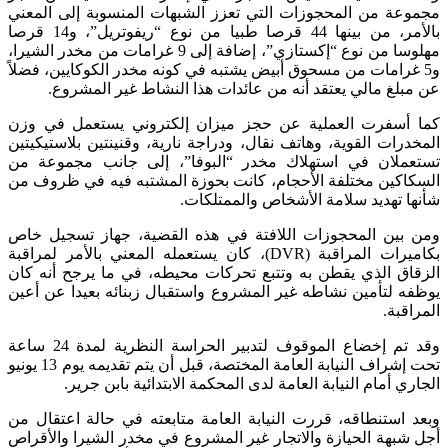
مجموعة من المحجوزات التي تعزز الشبهات المنسوبة إلى المعني
بالأمر، من بينها 44 قرصا طبيا من نوع “ريفوتريل”، و14 قرصا
مهلوسا من نوع “إكستازي”، إضافة إلى 9 غرامات من مخدر الشيرا،
و5 غرامات من مسحوق أبيض يشتبه في كونه مخدر الكوكايين، فضلاً
عن مبلغ مالي يعتقد أنه من عائدات هذا النشاط غير المشروع.
كما أسفرت العملية عن حجز ميزان إلكتروني يستعمل في وزن
المخدرات القوية، وهاتف نقال، ودراجة نارية، وقنينتين بلاستيكيتين
تستعملان في استهلاك مخدر “البوفا”، إلى جانب مجموعة من
السكاكين مختلفة الأحجام، كانت بحوزة المشتبه فيه في ظروف من
شأنها تهديد سلامة الأشخاص والممتلكات.
ومن بين المحجوزات اللافتة في هذه القضية، جهاز تسجيل خاص
بكاميرات المراقبة (DVR)، كان يستعمله المعني بالأمر لمراقبة
الزقاق الذي يقطن به وتتبع تحركات محيطه، في ما يرجح أنه كان
يوظفه لتأمين نشاطه غير المشروع واستقبال زبنائه بعيدا عن أعين
المراقبة.
وقد تم إخضاع الموقوف لتدبير الحراسة النظرية لمدة 24 ساعة
تحت إشراف النيابة العامة المختصة، قبل أن يتم تقديمه يوم 13 يونيو
الجاري أمام النيابة العامة لدى المحكمة الابتدائية بابن جرير.
وبعد استنطاقه، قررت النيابة العامة متابعته في حالة اعتقال من
أجل شبهة الحيازة والاتجار غير المشروع في مخدر الشيرا والأقراص