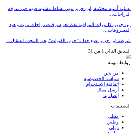
عملية أمنية محكمة بابن جرير تنهي نشاط مشتبه فيهم في سرقة
الدراجات…
ابن جرير: كاميرات المراقبة تفك لغز سرقات دراجات نارية وتعيد
المسروقات…
شرطة ابن جرير تضع حدا لـ”حرب الفتوات” بحي المجد ، اعتقال…
السابق
التالي
1 من 31
روابط مهمة
من نحن
سياسة الخصوصية
اتفاقية الاستخدام
أرسل مقال
إتصل بنا
التصنيفات
محلي
وطني
دولي