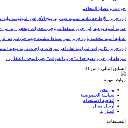
حوادث و قضايا المحاكم
ابن جرير: الإطاحة بثلاثة مشتبه فيهم بترويج الأقراص المهلوسة وإي
ضربة أمنية نوعية بابن جرير تسقط مروجي مخدرات وتحجز أزيد من 7…
عملية أمنية محكمة بابن جرير تنهي نشاط مشتبه فيهم في سرقة الد
ابن جرير: كاميرات المراقبة تفك لغز سرقات دراجات نارية وتعيد ا
شرطة ابن جرير تضع حدا لـ”حرب الفتوات” بحي المجد ، اعتقال…
السابق
التالي
1 من 31
روابط مهمة
من نحن
سياسة الخصوصية
اتفاقية الاستخدام
أرسل مقال
إتصل بنا
التصنيفات