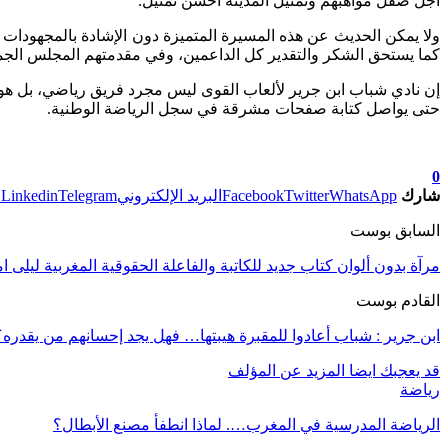
أجل صقل مواهبهم وتمثيل المدينة أحسن تمثيل.
ولا يمكن الحديث عن هذه المسيرة المتميزة دون الإشادة بالمجهودات 
كما يستحق الشكر والتقدير كل الداعمين، وفي مقدمتهم المجلس الجماعي
إن نادي شباب ابن جرير لألعاب القوى ليس مجرد فريق رياضي، بل هو
حتى يواصل كتابة صفحات مشرقة في سجل الرياضة الوطنية.
0
شارك
WhatsApp
Twitter
Facebook
البريد الإلكتروني
Telegram
Linkedin
ط
السابق بوست
مرآة بدون ألوان كتاب جديد للكاتبة والفاعلة الحقوقية المغربية ليلى ام
القادم بوست
ابن جرير : شباب أعادوا للمقبرة هيبتها… فهل يجد إحسانهم من يقدره؟
قد يعجبك ايضا
المزيد عن المؤلف
رياضة
الرياضة المدرسية في المغرب…. لماذا انطفأ مصنع الأبطال؟