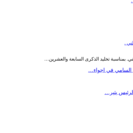
ني .
ني. بمناسبة تخليد الذكرى السابعة والعشرين…
 السامي في اجواء…
لرئيس يثير…