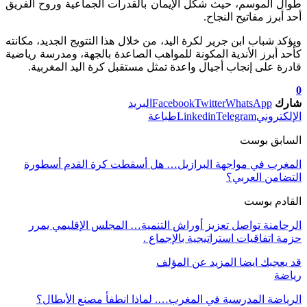
طوال الموسم، حيث شكل الإيمان بالقدرات الجماعية وروح الفريق
أحد أبرز مفاتيح النجاح.
ويؤكد شباب ابن جرير لكرة اليد، من خلال هذا التتويج الجديد، مكانته
كأحد أبرز الأندية المكونة للمواهب الصاعدة بالجهة، ومدرسة رياضية
قادرة على إنجاب أجيال واعدة تمثل مستقبل كرة اليد المغربية.
0
شارك
WhatsApp
Twitter
Facebook
البريد
الإلكتروني
Telegram
Linkedin
طباعة
السابق بوست
المغرب في مواجهة البرازيل… هل أسقطت كرة القدم أسطورة
التضامن العربي؟
القادم بوست
الرحامنة تواصل تعزيز أوراش التنمية… المجلس الإقليمي يمرر
حزمة اتفاقيات استراتيجية بالإجماع .
قد يعجبك ايضا
المزيد عن المؤلف
رياضة
الرياضة المدرسية في المغرب…. لماذا انطفأ مصنع الأبطال؟