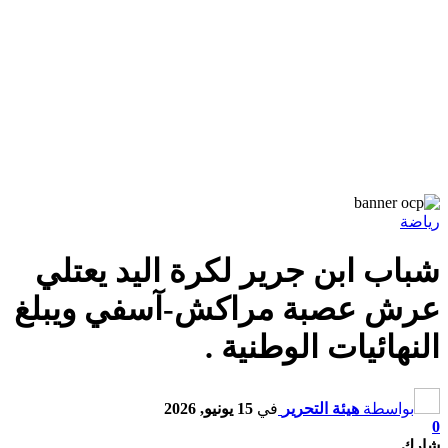
رياضة
شباب ابن جرير لكرة اليد يعتلي
عرش عصبة مراكش-آسفي ويبلغ
النهائيات الوطنية .
بواسطة
هيئة التحرير
في
15 يونيو, 2026
0
شارك