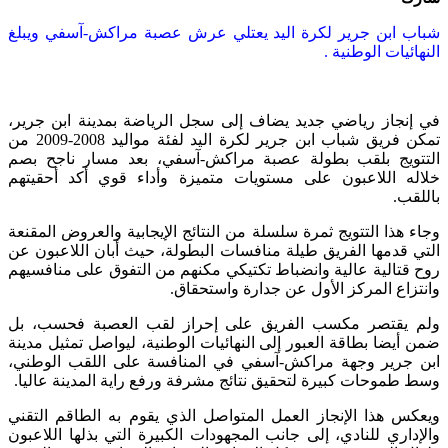
شباب ابن جرير لكرة اليد يعتلي عرش عصبة مراكش-آسفي ويبلغ
النهائيات الوطنية .
في إنجاز رياضي جديد يضاف إلى سجل الرياضة بمدينة ابن جرير،
تمكن فريق شباب ابن جرير لكرة اليد لفئة مواليد 2008-2009 من
التتويج بلقب بطولة عصبة مراكش-آسفي، بعد مسار ناجح بصم
خلاله اللاعبون على مستويات متميزة وأداء قوي أكد أحقيتهم
باللقب.
وجاء هذا التتويج ثمرة سلسلة من النتائج الإيجابية والعروض المقنعة
التي قدمها الفريق طيلة منافسات البطولة، حيث أبان اللاعبون عن
روح قتالية عالية وانضباط تكتيكي مكنهم من التفوق على منافسيهم
وانتزاع المركز الأول عن جدارة واستحقاق.
ولم يقتصر مكسب الفريق على إحراز لقب العصبة فحسب، بل
ضمن أيضا بطاقة العبور إلى النهائيات الوطنية، ليواصل تمثيل مدينة
ابن جرير وجهة مراكش-آسفي في المنافسة على اللقب الوطني،
وسط طموحات كبيرة لتحقيق نتائج مشرفة ورفع راية المدينة عاليا.
ويعكس هذا الإنجاز العمل المتواصل الذي يقوم به الطاقم التقني
والإداري للنادي، إلى جانب المجهودات الكبيرة التي بذلها اللاعبون