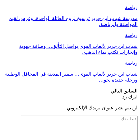
رياضة
مدرسة شباب ابن جرير ترسيخ لروح العائلة الواحدة، وغرس لقيم
المواطنة والرياضة.
رياضة
شباب ابن جرير لألعاب القوى يواصل التألق… وصافة جهوية
وإنجازات تكتب بماء الذهب .
رياضة
شباب ابن جرير لألعاب القوى… سفير المدينة في المحافل الوطنية
ورحلة جديدة نحو…
السابق
التالي
اترك رد
لن يتم نشر عنوان بريدك الإلكتروني.