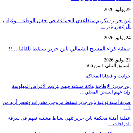
29 يوليو, 2026
ابن جرير: تكريم متقاعدي الجماعة في حفل الوفاء… وغياب
الرئيس يثير…
24 يوليو, 2026
صفقة كراء المسبح الشمالي بابن جرير تسقط تلقائيا… !!
23 يوليو, 2026
السابق
التالي
1 من 566
حوادث و قضايا المحاكم
ابن جرير: الإطاحة بثلاثة مشتبه فيهم بترويج الأقراص المهلوسة
وإيداعهم السجن المحلي…
ضربة أمنية نوعية بابن جرير تسقط مروجي مخدرات وتحجز أزيد من
7…
عملية أمنية محكمة بابن جرير تنهي نشاط مشتبه فيهم في سرقة
الدراجات…