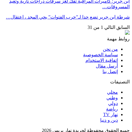
ابن جرير: كاميرات المراقبة تفك لغز سرقات دراجات نارية وتعيد
المسروقات…
شرطة ابن جرير تضع حدا لـ”حرب الفتوات” بحي المجد ، اعتقال…
السابق
التالي
1 من 31
روابط مهمة
من نحن
سياسة الخصوصية
اتفاقية الاستخدام
أرسل مقال
إتصل بنا
التصنيفات
محلي
وطني
دولي
رياضة
نهار TV
دين و دنيا
جميع الحقوق محفوظة لجريدة نهار بريس 2026