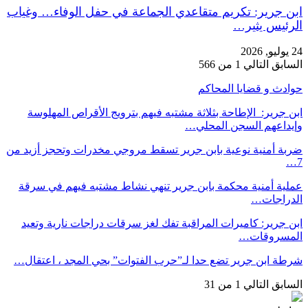
ابن جرير: تكريم متقاعدي الجماعة في حفل الوفاء… وغياب
الرئيس يثير…
24 يوليو, 2026
السابق
التالي
1 من 566
حوادث و قضايا المحاكم
ابن جرير: الإطاحة بثلاثة مشتبه فيهم بترويج الأقراص المهلوسة
وإيداعهم السجن المحلي…
ضربة أمنية نوعية بابن جرير تسقط مروجي مخدرات وتحجز أزيد من
7…
عملية أمنية محكمة بابن جرير تنهي نشاط مشتبه فيهم في سرقة
الدراجات…
ابن جرير: كاميرات المراقبة تفك لغز سرقات دراجات نارية وتعيد
المسروقات…
شرطة ابن جرير تضع حدا لـ”حرب الفتوات” بحي المجد ، اعتقال…
السابق
التالي
1 من 31