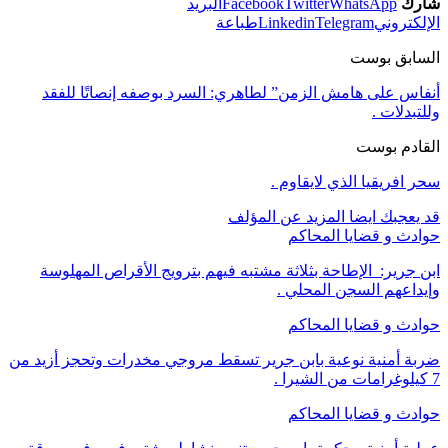
شارك
WhatsApp
Twitter
Facebook
البريد
الإلكتروني
Telegram
Linkedin
طباعة
السابق بوست
أنفاس على هامش الزمن” لطاهري: السرد بوصفه إنصاتًا للفقد
وللتبدلات .
القادم بوست
سحر افريقيا الذي لايقاوم .
قد يعجبك ايضا
المزيد عن المؤلف
حوادث و قضايا المحاكم
ابن جرير: الإطاحة بثلاثة مشتبه فيهم بترويج الأقراص المهلوسة
وإيداعهم السجن المحلي .
حوادث و قضايا المحاكم
ضربة أمنية نوعية بابن جرير تسقط مروجي مخدرات وتحجز أزيد من
7 كيلوغرامات من الشيرا .
حوادث و قضايا المحاكم