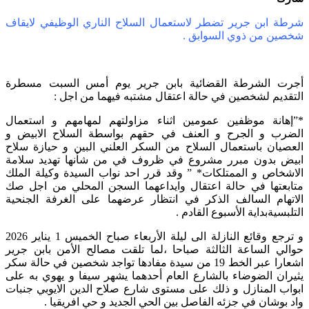
شرطة ابن جرير تضطر لاستعمال السلاح الناري الوظيفي لايقاف
شخصين من ذوي السوابق .
أجرت الشرطة القضائية بابن جرير يوم أمس السبت مسطرة
التقديم لشخصين في حالة اعتقال مشتبه فيهما من اجل :
*”إهانة موظفين عمومين اثناء مزاولتهم لمهامهم و استعمال
الضرب و الجرح و العنف في حقهم بواسطة السلاح الابيض و
العصيان باستعمال السلاح من السكر العلني البين و حيازة سلاح
ابيض بدون مبرر مشروع في ظروف في من شأنها تهديد سلامة
الاشخاص و الممتلكات* ” وقد قرر احد نواب السيدة وكيلة الملك
متابعتها في حالة اعتقال وايداعهما السجن المحلي من اجل صك
الاتهام السالف الذكر في انتظار عرضهما على الغرفة الجنحية
التلبسيةبداية الأسبوع القادم .
و ترجع وقائع النازلة الى ليلة الأربعاء صباح الخميس 1 يناير 2026
حوالي الساعة الثالثة صباحا ،لما تلقت مصالح الأمن بابن جرير
اشعارا عبر الخط 19 من سيدة مفادها تواجد شخصين في حالة سكر
يثيران الضوضاء بالشارع العام أحدهما يشهر سيفا و يهوي به على
ابواب المنازل و ذلك على مستوى شارع صلاح الدين الايوبي جنبات
واد بوشان في جزئه الفاصل بين الحي الجديد و حي افريقيا .