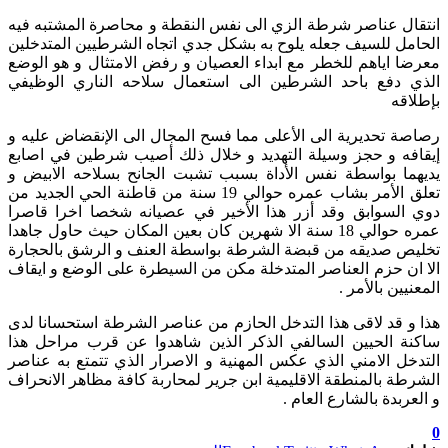
انتقال عناصر شرطة الزي الى نفس النقطة و محاصرة المشتبه فيه
الحامل للسيف جعله يلوح به بشكل جدي اتجاه الشرطيين المتدخلين
معرضا اياهم للخطر مع ابداء العصيان و رفض الامتثال و هو الوضع
الذي دفع باحد الشرطين الى استعمال سلاحه الناري الوظيفي
بإطلاقه
رصاصة تحديرية الى الأعلى مما فسح المجال الى الإنقضاض عليه و
إيقافه و حجز وسيلة التهديد و خلال ذلك أصيب شرطين في اصابع
يديهما بواسطة نفس الأداة بسبب تشبت الجانح بسلاحه الابيض و
تعلق الأمر بشاب عمره حوالي 19 سنة من قاطنة الحي الجديد من
دوي السوابق وقد أزر هذا الأخير في عصيانه شخصا اخرا قاصرا
عمره حوالي 18 سنة الا شهرين كان بعين المكان حيث حاول جاهدا
تخليص صديقه من قبضة الشرطة بواسطة العنف و الرشق بالحجارة
الا ان حزم العناصر المتدخلة مكن من السيطرة على الوضع و ايقاف
المعنيين بالأمر .
هذا و قد لاقى هذا التدخل الحازم من عناصر الشرطة استحسانا لدى
ساكنة الحيين السالفي الذكر الذين شاهدوا عن قرب مراحل هذا
التدخل الامني الذي عكس المهنية و الاصرار الذي تتمتع به عناصر
الشرطة بالمنطقة الاقليمية ابن جرير لمحاربة كافة مظاهر الانحراف
و العربدة بالشارع العام .
0