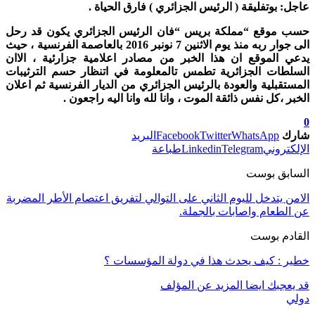
عاجل: بوتفليقة ( الرئيس الجزائري ) فارق الحياة .
حسب موقع “مملكة بريس “فان الرئيس الجزائري يكون قد رحل
الى جوار ربه منذ يوم الاثنين 7 نونبر 2016 بالعاصمة الفرنسية ، حيث
يدعي الموقع ان هذا الخبر من مصادر اعلامية جزارئية ، الاان
السلطات الجزائرية تطمس تالمعلومة في اتنظار حسم الترثيبات
المستقبلية والعودة بالرئيس الجزائري من الديار الفرنسية ثم اعلان
الخبر ،كل نفس ذائقة الموت ، وانا لله وانا اليه راجعون .
0
شارك
WhatsApp
Twitter
Facebook
البريد
الإلكتروني
Telegram
Linkedin
طباعة
السابق بوست
الامن يتدخل لليوم الثاني على التوالي لتفريق اعتصام الأطر المضربة
عن الطعام واصابات بالجملة.
القادم بوست
خطير : كيف يحدث هذا في دولة المؤسسات ؟
قد يعجبك ايضا
المزيد عن المؤلف
دولي