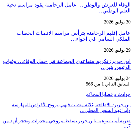
الوفاء للعرش والوطن… عامل الرحامنة يقود مراسم تحية
العلم الوطني…
30 يوليو, 2026
عامل إقليم الرحامنة يترأس مراسم الانصات الخطاب
الملكي السامي في اجواء…
29 يوليو, 2026
ابن جرير: تكريم متقاعدي الجماعة في حفل الوفاء… وغياب
الرئيس يثير…
24 يوليو, 2026
السابق
التالي
1 من 566
حوادث و قضايا المحاكم
ابن جرير: الإطاحة بثلاثة مشتبه فيهم بترويج الأقراص المهلوسة
وإيداعهم السجن المحلي…
ضربة أمنية نوعية بابن جرير تسقط مروجي مخدرات وتحجز أزيد من
7…