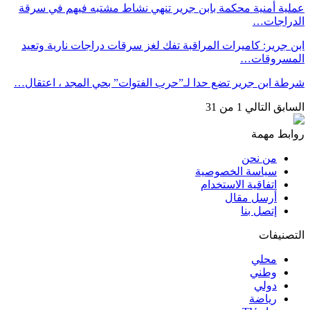
عملية أمنية محكمة بابن جرير تنهي نشاط مشتبه فيهم في سرقة
الدراجات…
ابن جرير: كاميرات المراقبة تفك لغز سرقات دراجات نارية وتعيد
المسروقات…
شرطة ابن جرير تضع حدا لـ”حرب الفتوات” بحي المجد ، اعتقال…
السابق
التالي
1 من 31
روابط مهمة
من نحن
سياسة الخصوصية
اتفاقية الاستخدام
أرسل مقال
إتصل بنا
التصنيفات
محلي
وطني
دولي
رياضة