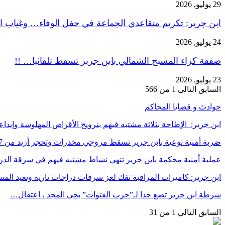
29 يوليو, 2026
ابن جرير: تكريم متقاعدي الجماعة في حفل الوفاء… وغياب ا
24 يوليو, 2026
صفقة كراء المسبح الشمالي بابن جرير تسقط تلقائيا… !!
23 يوليو, 2026
السابق
التالي
1 من 566
حوادث و قضايا المحاكم
ابن جرير: الإطاحة بثلاثة مشتبه فيهم بترويج الأقراص المهلوسة وإي
ضربة أمنية نوعية بابن جرير تسقط مروجي مخدرات وتحجز أزيد من 7…
عملية أمنية محكمة بابن جرير تنهي نشاط مشتبه فيهم في سرقة الد
ابن جرير: كاميرات المراقبة تفك لغز سرقات دراجات نارية وتعيد ا
شرطة ابن جرير تضع حدا لـ”حرب الفتوات” بحي المجد ، اعتقال…
السابق
التالي
1 من 31