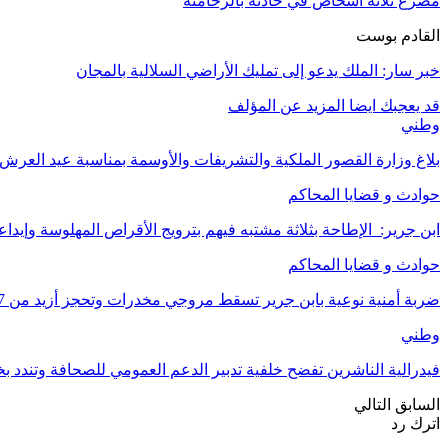
مصرع ثلاثة أشخاص في حادثة بالرحامنة
القادم بوست
خبر سار: الملك يدعو إلى تمليك الأراضي السلالية بالمجان
قد يعجبك ايضا
المزيد عن المؤلف
وطني
بلاغ وزارة القصور الملكية والتشريفات والأوسمة بمناسبة عيد العرش ا
حوادث و قضايا المحاكم
ابن جرير: الإطاحة بثلاثة مشتبه فيهم بترويج الأقراص المهلوسة وإيدا
حوادث و قضايا المحاكم
ضربة أمنية نوعية بابن جرير تسقط مروجي مخدرات وتحجز أزيد من 7 كيلوغرامات من الشيرا .
وطني
فيدرالية الناشرين تفضح خلفية تدبير الدعم العمومي للصحافة وتندد ب
السابق
التالي
اترك رد