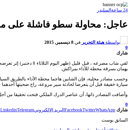
24 ساعة
السليدر
عاجل: محاولة سطو فاشلة على محط
بواسطة
هيئة التحرير
في
8 ديسمبر, 2015
0
شارك
لقي شاب مصرعه ، قبل ق
يهمان بسرقة محطة للأداء بمراكش.
وحسب مصادر محلية، فإن الشابين هاجما محطة الأداء بالطريق السيا
سيارة خفيفة قبل أن يتعرضا لحادثة سير مروعة، راح ضحيتها أحدهما
وأضافت المصادر ذاتها، أن عناصر الدرك الملكي فتحت تحقيقا من أ
0
شارك
WhatsApp
Twitter
Facebook
البريد الإلكتروني
Telegram
Linkedin
ط
السابق بوست