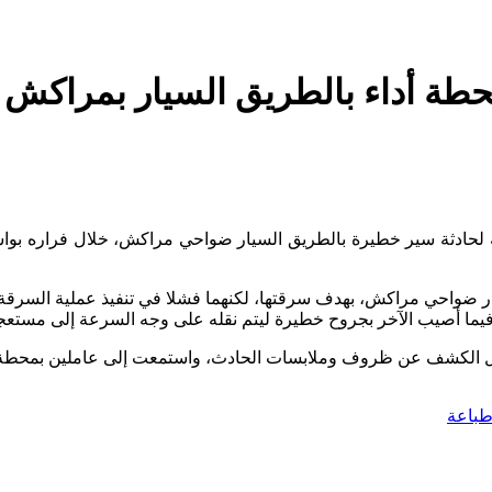
ة أداء بالطريق السيار بمراكش و 
ليل (ظهر اليوم الثلاثاء 8 دجنبر) إثر تعرضه لحادثة سير خطيرة بالطريق السيار ضواحي م
ر ضواحي مراكش، بهدف سرقتها، لكنهما فشلا في تنفيذ عملية السرقة
 فيما أصيب الآخر بجروح خطيرة ليتم نقله على وجه السرعة إلى مست
جل الكشف عن ظروف وملابسات الحادث، واستمعت إلى عاملين بمحطة ا
باعة