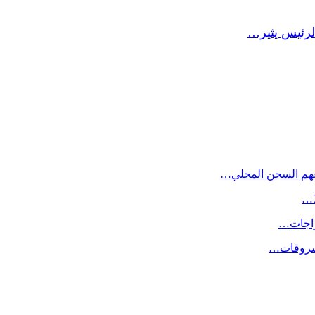
لرئيس يثير…
داعهم السجن المحلي…
راجات…
لمسروقات…