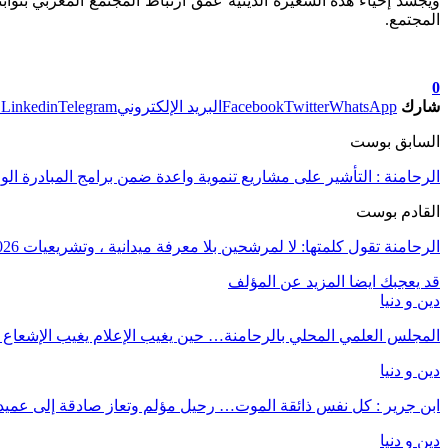
ويجسد إحياء هذه الشعيرة الدينية عمق ارتباط المجتمع المغربي بثواب
المجتمع.
0
شارك
WhatsApp
Twitter
Facebook
البريد الإلكتروني
Telegram
Linkedin
ط
السابق بوست
الرحامنة : التأشير على مشاريع تنموية واعدة ضمن برامج المبادرة الوطنية 
القادم بوست
الرحامنة تقول كلمتها: لا لمرشحين بلا معرفة ميدانية ، وتشريعيات 2026 معركة الهوية المحلية ضد مرشحي “الباراشوت”
قد يعجبك ايضا
المزيد عن المؤلف
دين و دنيا
المجلس العلمي المحلي بالرحامنة… حين يغيب الإعلام يغيب الإشعاع !
دين و دنيا
ابن جرير : كل نفس ذائقة الموت… رحيل مؤلم وتعاز صادقة إلى عم
دين و دنيا