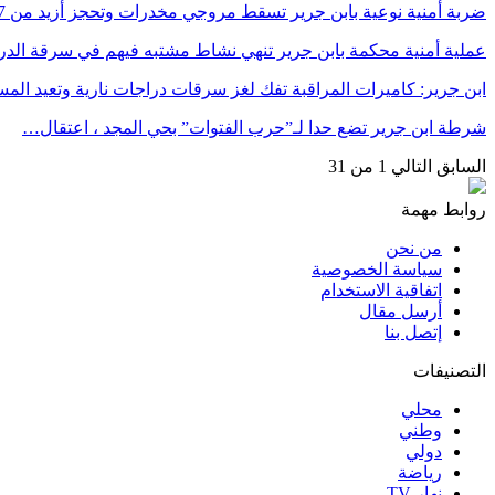
ضربة أمنية نوعية بابن جرير تسقط مروجي مخدرات وتحجز أزيد من 7…
عملية أمنية محكمة بابن جرير تنهي نشاط مشتبه فيهم في سرقة الد
ابن جرير: كاميرات المراقبة تفك لغز سرقات دراجات نارية وتعيد ا
شرطة ابن جرير تضع حدا لـ”حرب الفتوات” بحي المجد ، اعتقال…
السابق
التالي
1 من 31
روابط مهمة
من نحن
سياسة الخصوصية
اتفاقية الاستخدام
أرسل مقال
إتصل بنا
التصنيفات
محلي
وطني
دولي
رياضة
نهار TV