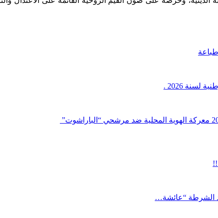
ته الدينية، وحرصه على صون القيم الروحية القائمة على الاعتدال والت
باعة
لسنة 2026 .
!
يد الشرطة “عائشة…