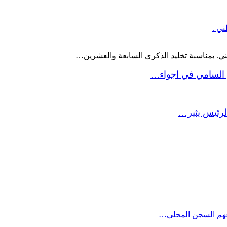
ني .
ني. بمناسبة تخليد الذكرى السابعة والعشرين…
 السامي في اجواء…
لرئيس يثير…
داعهم السجن المحلي…