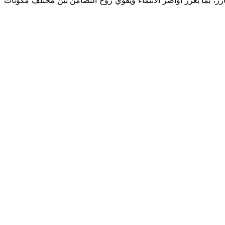
آزر، بما يعزز أواصر الانتماء ويقوي روح التضامن بين مختلف مكونات