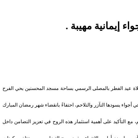
ء إيمانية مهيبة .
شوع والسكينة، أدى السيد عامل إقليم الرحامنة، صباح يوم الجمعة 20 مارس 2026 الموافق لفاتح شوال 1447 هـ، صلاة عيد الفطر بالمصلى الرسمي بساحة مسجد المحسنين بحي الفرح
 أجواء يسودها التآزر والتلاحم، احتفاءً بانقضاء شهر رمضان المبارك
 مع التأكيد على أهمية استثمار هذه الروح في تعزيز التضامن داخل