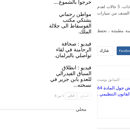
خرجوا بالشموع….
العملية أسفرت عن معاينة 151 سيارة أجرة من الصنف الثاني، وتسجيل 18 مخالفة قانونية توزعت على النحو التالي: 10 مخالفات بسبب عدم تشغيل العدادات، 5 حالات لعدم
ذا الصنف من سيارات
مواطن رحماني
يشتكي مكتب
الفوسفاط الى جلالة
نة مطمئنة ، تحفظ
الملك.
فيديو : صحافة
الرحامنة في لقاء
Faceb
شارك
تواصلي بالبرلمان.
فيديو : انطلاق
السباق الفيدرالي
للعدو بابن جرير في
السابق بوست
نسخته…
القضاء الإداري ينتصر لرئيس جماعة سيدي بوعثمان ويعيد النقاش حول المادة 64
لقانون التنظيمي .
السابق
التالي
1 من 8
محلي