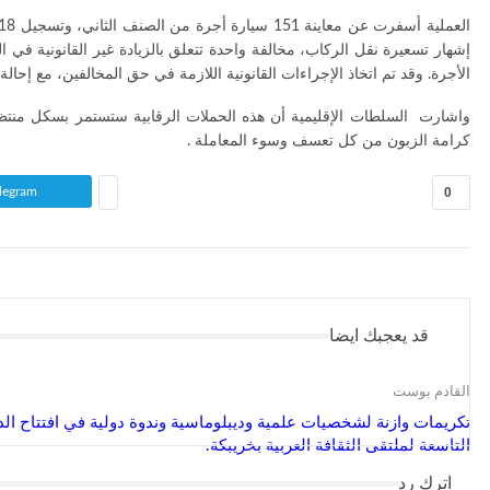
إشهار تسعيرة نقل الركاب، مخالفة واحدة تتعلق بالزيادة غير القانونية في
الأجرة. وقد تم اتخاذ الإجراءات القانونية اللازمة في حق المخالفين، مع إحال
واشارت السلطات الإقليمية أن هذه الحملات الرقابية ستستمر بسكل منت
كرامة الزبون من كل تعسف وسوء المعاملة .
legram
0
قد يعجبك ايضا
القادم بوست
تكريمات وازنة لشخصيات علمية وديبلوماسية وندوة دولية في افتتاح الد
التاسعة لملتقى الثقافة العربية بخريبكة.
اترك رد