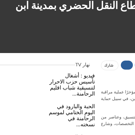
اع النقل الحضري بمدينة ابن
نهار TV
شارك
فيديو : أشغال
تأسيس حزب الاحرار
لتنسيقية شباب اقليم
ؤخرًا عملية مراقبة
الرحامنة…
ين، في سبيل حماية
الحبة والبارود في
اليوم الختامي لموسم
لتنسيق، وعناصر من
الرحامنة في
ة التخصصات، وشارع
نسخته…