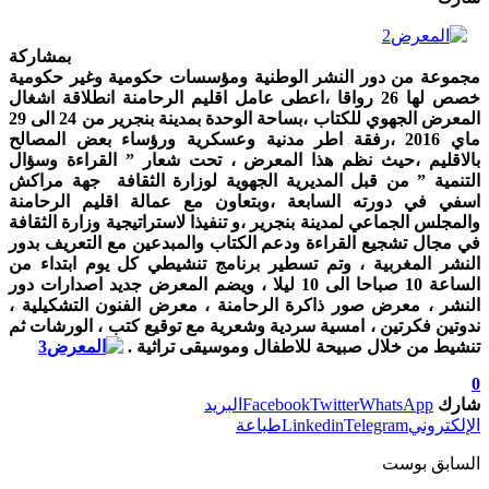
بمشاركة
مجموعة من دور النشر الوطنية ومؤسسات حكومية وغير حكومية
خصص لها 26 رواقا ،اعطى عامل اقليم الرحامنة انطلاقة اشغال
المعرض الجهوي للكتاب ،بساحة الوحدة بمدينة بنجرير من 24 الى 29
ماي 2016 ،رفقة اطر مدنية وعسكرية ورؤساء بعض المصالح
بالاقليم ،حيث نظم هذا المعرض ، تحت شعار ” القراءة وسؤال
التنمية ” من قبل المديرية الجهوية لوزارة الثقافة جهة مراكش
اسفي في دورته السابعة ،وبتعاون مع عمالة اقليم الرحامنة
والمجلس الجماعي لمدينة بنجرير ،و تنفيذا لاستراتيجية وزارة الثقافة
في مجال تشجيع القراءة ودعم الكتاب والمبدعين مع التعريف بدور
النشر المغربية ، وتم تسطير برنامج تنشيطي كل يوم ابتداء من
الساعة 10 صباحا الى 10 ليلا ، ويضم المعرض جديد اصدارات دور
النشر ، معرض صور ذاكرة الرحامنة ، معرض الفنون التشكيلية ،
ندوتين فكرتين ، امسية سردية وشعرية مع توقيع كتب ، الورشات ثم
تنشيط من خلال صبيحة للاطفال وموسيقى تراثية .
0
شارك
WhatsApp
Twitter
Facebook
البريد
الإلكتروني
Telegram
Linkedin
طباعة
السابق بوست