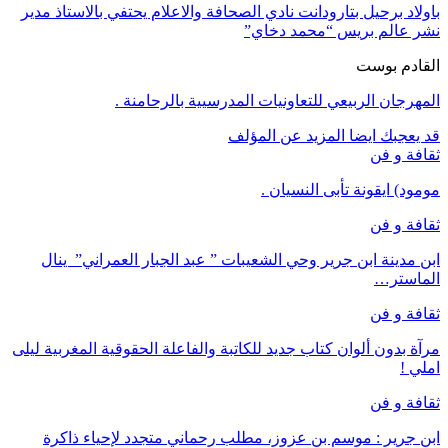
باولاد برحيل بتارودانت نادي الصحافة والاعلام يحتفي بالاستاذ مدير
نشر عالم بريس “محمد دخاي”
القادم بوست
المهرجان الربيعي للتعاونيات المدرسيية بالرحامنة .
قد يعجبك ايضا
المزيد عن المؤلف
ثقافة و فن
مومود) ايقونة تأبى النسيان .
ثقافة و فن
ابن مدينة ابن جرير وحي الشعيبات ” عبد الجبار العمراني” ينال
الماستر…
ثقافة و فن
مرآة بدون ألوان كتاب جديد للكاتبة والفاعلة الحقوقية المغربية ليلى
املي !
ثقافة و فن
ابن جرير : موسم بن عزوز، مطلب رحماني متجدد لإحياء ذاكرة