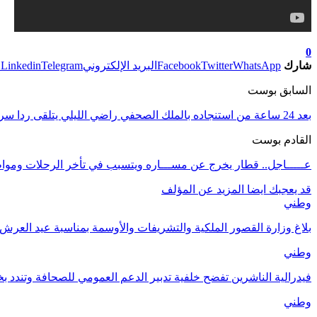
0
شارك
WhatsApp
Twitter
Facebook
البريد الإلكتروني
Telegram
Linkedin
ط
السابق بوست
بعد 24 ساعة من استنجاده بالملك الصحفي راضي الليلي يتلقى ردا سريعا و هذا ما حصل
القادم بوست
عـــــاجل.. قطار يخرج عن مســـاره ويتسبب في تأخر الرحلات ومو
قد يعجبك ايضا
المزيد عن المؤلف
وطني
بلاغ وزارة القصور الملكية والتشريفات والأوسمة بمناسبة عيد العرش ا
وطني
فيدرالية الناشرين تفضح خلفية تدبير الدعم العمومي للصحافة وتندد ب
وطني