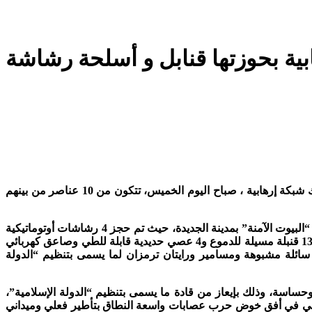
هابية بحوزتها قنابل و أسلحة رشاشة
تمكن المكتب المركزي للأبحاث القضائية التابع للمديرية العامة لمراقبة التراب الوطني، من إجهاض مخطط إرهابي خطير، على خلفية تفكيك شبكة إرهابية ، صباح اليوم الخميس، تتكون من 10 عناصر من بينهم
وحسب بلاغ لوزارة الداخلية ، توصل موقع برلمان.كوم بنسخة منه، أسفرت هذه العملية عن اعتقال العقل المدبر لهذه الشبكة الإرهابية بأحد “البيوت الآمنة” بمدينة الجديدة، حيث تم حجز 4 رشاشات أوتوماتيكية
مزودة بشواحن ذخيرة و3 شواحن فارغة و3 مسدسات بالرحى ومسدس أوتوماتيكي وبندقية مزودة بمنظار وكمية كبيرة من الذخيرة الحية و13 قنبلة مسيلة للدموع و4 عصي حديدية قابلة للطي وصاعق كهربائي
الها في صناعة المتفجرات و3 قارورات زجاجية تحتوي على مواد سائلة مشبوهة ومسامير ورايتان ترمزان لما يسمى بتنظيم “الدولة
ساسة، وذلك بإيعاز من قادة ما يسمى بتنظيم “الدولة الإسلامية”،
يبي في أفق خوض حرب عصابات واسعة النطاق بتأطير فعلي وميداني