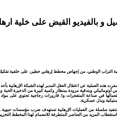
تفاصيل و بالفيديو القبض على خلية ار
و6 قارورات بلاستيكية تحتوي على مواد كيماوية مشبوهة يحتمل استعم
استيكية وبذل عسكرية.
ط لتنفيذ سلسلة من العمليات الإرهابية تستهدف ضرب مؤسسات حيوية وح
استقطاب المزيد من العناصر المتطرفة للانضمام لهذا المخطط التخر