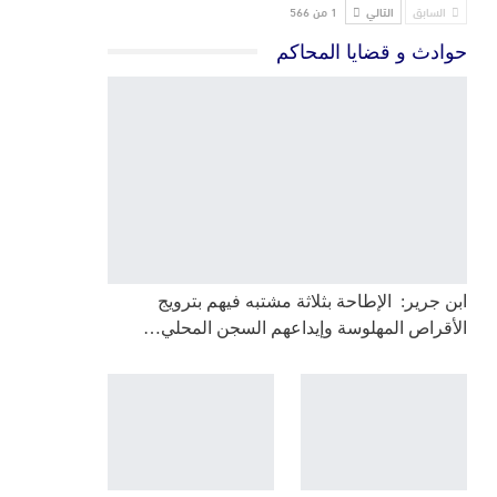
السابق
التالي
1 من 566
حوادث و قضايا المحاكم
ابن جرير: الإطاحة بثلاثة مشتبه فيهم بترويج
الأقراص المهلوسة وإيداعهم السجن المحلي…