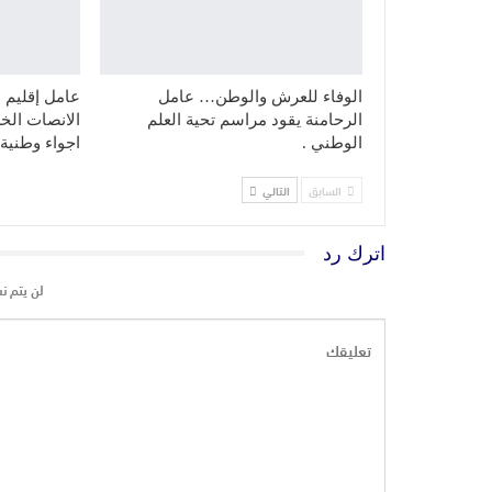
الوفاء للعرش والوطن… عامل
عامل إقليم 
الرحامنة يقود مراسم تحية العلم
الانصات ال
الوطني .
اجواء وطنية
السابق
التالي
اترك رد
لن يتم ن