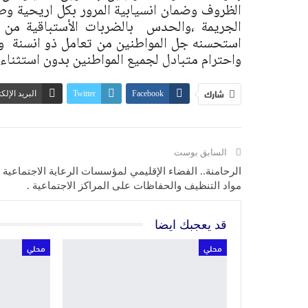
الظروف وضمان انسيابية المرور بكل اريحية وط
الجريمة ،والحدس بالضربات الأستباقية من
استحسنه جل المواطنين من تعامل ذو انسنة واخ
واحترام متبادل لجميع المواطنين بدون استثناء
شارك
Facebook
Twitter
البريد الإلك
السابق بوست
الرحامنة.. الفضاء الإقليمي لمؤسسات الرعاية الاجتماعية 
مواد التنظيف والحفاظات على المراكز الاجتماعية .
قد يعجبك ايضا
محلي
محلي