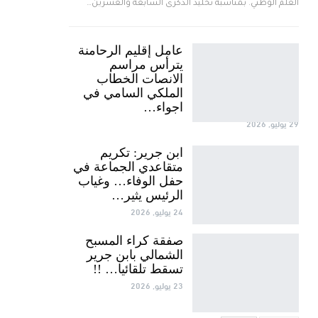
العلم الوطني. بمناسبة تخليد الذكرى السابعة والعشرين…
عامل إقليم الرحامنة
يترأس مراسم
الانصات الخطاب
الملكي السامي في
اجواء…
29 يوليو, 2026
ابن جرير: تكريم
متقاعدي الجماعة في
حفل الوفاء… وغياب
الرئيس يثير…
24 يوليو, 2026
صفقة كراء المسبح
الشمالي بابن جرير
تسقط تلقائيا… !!
23 يوليو, 2026