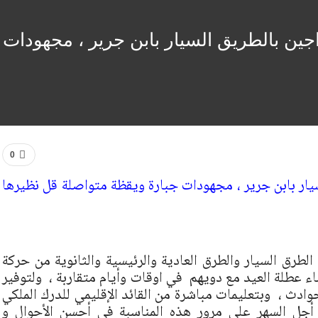
جين بالطريق السيار بابن جرير ، مجهودات
0
سيار بابن جرير ، مجهودات جبارة ويقظة متواصلة قل نظيرها
لطرق السيار والطرق العادية والرئيسية والثانوية من حركة
اء عطلة العيد مع دويهم في اوقات وأيام متقاربة ، ولتوفير
وادث ، وبتعليمات مباشرة من القائد الإقليمي للدرك الملكي
ن أجل السهر على مرور هذه المناسبة في أحسن الأحوال و