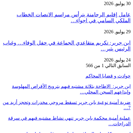
30 يوليو, 2026
عامل إقليم الرحامنة يترأس مراسم الانصات الخطاب
الملكي السامي في اجواء…
29 يوليو, 2026
ابن جرير: تكريم متقاعدي الجماعة في حفل الوفاء… وغياب
الرئيس يثير…
24 يوليو, 2026
السابق
التالي
1 من 566
حوادث و قضايا المحاكم
ابن جرير: الإطاحة بثلاثة مشتبه فيهم بترويج الأقراص المهلوسة
وإيداعهم السجن المحلي…
ضربة أمنية نوعية بابن جرير تسقط مروجي مخدرات وتحجز أزيد من
7…
عملية أمنية محكمة بابن جرير تنهي نشاط مشتبه فيهم في سرقة
الدراجات…