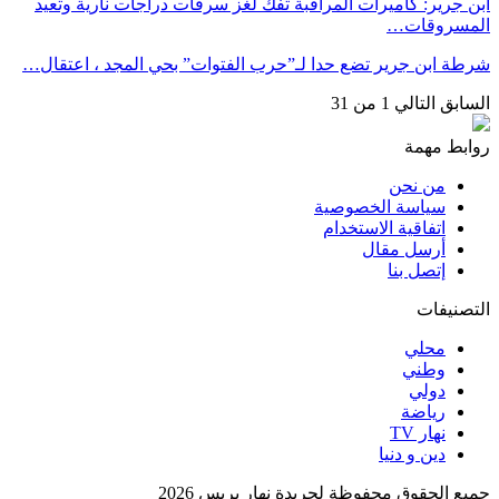
ابن جرير: كاميرات المراقبة تفك لغز سرقات دراجات نارية وتعيد
المسروقات…
شرطة ابن جرير تضع حدا لـ”حرب الفتوات” بحي المجد ، اعتقال…
السابق
التالي
1 من 31
روابط مهمة
من نحن
سياسة الخصوصية
اتفاقية الاستخدام
أرسل مقال
إتصل بنا
التصنيفات
محلي
وطني
دولي
رياضة
نهار TV
دين و دنيا
جميع الحقوق محفوظة لجريدة نهار بريس 2026