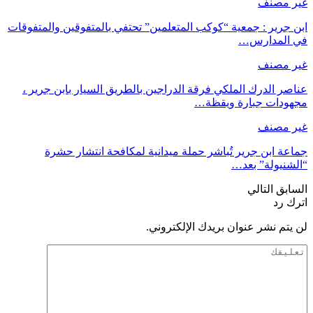
غير مصنف
ابن جرير : جمعية “كوكب المتعلمين” تحتفي بالمتفوقين والمتفوقات
في المدارس…
غير مصنف
عناصر الدرك الملكي فرقة الدراجين بالطريق السيار بابن جرير ،
مجهودات جبارة ويقظة…
غير مصنف
جماعة ابن جرير تُباشر حملة ميدانية لمكافحة انتشار حشرة
“الشنيولة” بعد…
السابق
التالي
اترك رد
لن يتم نشر عنوان بريدك الإلكتروني.