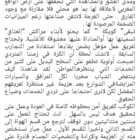
ومدى العشق والمشاهدة التي تحققها على ارض الواقع
المغربي لاعلاقة لها بما هو محلي فلا مقارنة مع وجود
الفارق . حتى الفرجة لانتقن صناعتها رغم الميزانيات
الضخمة المرصودة لها .
تبقى” كويكة ” كما يحلو لأبناء مراكش “العتاق”
تسميتها بها أوالمناداة عليها معشوقة للأغلبية. وتحتاج
لفريق عمل مؤهل يضمن بقاءها استفادة من التجارب
السابقة . لانشك لحظة أن الكرة في زمننا المتردي
أصبحت أولوية تطفو على السطح كبديل على كثير من
الخدمات التي ينتظرهاالمواطن. لقد شاهدنا كيف
ينتفض الشباب مخربا لكل المرافق والسيارات
المرابضةفي الشوارع بعد هزيمة غير منتظرة لفريقهم
المفضل لكن لانرى احتجاجا على تردي الخدمات وضياع
الحقوق .
الكوكب كفريق آمن بحظوظه كاملة في العودة وعمل على
تحقيق هدف ليس بالسهل . انت تحتاج للعمل على
سنتين متتاليتين دون توقف لترجع من قسم الهواة إلى
القسم الثاني واخيرا للقسم الأول . عمل جبار نستخلص
منه ان العزيمة والإرادة والتضحيات الجسام قادرة على