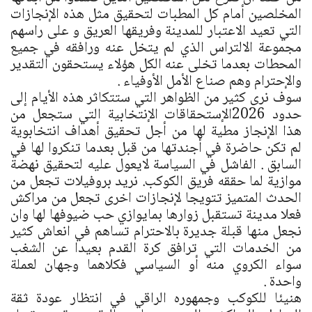
المخلصين أمام كل المطبات لتحقيق مثل هذه الإنجازات
التي تعيد الاعتبار للمدينة وفريقها العريق و على راسهم
مجموعة الالتراس الذي لم يتخل عنه ورافقه في جميع
المحطات بعدما تخلى عنه الكل هؤلاء يستحقون التقدير
والإحترام وهم صناع الأمل الأوفياء .
سوف نرى كثير من الظواهر التي ستتكاثر هذه الأيام إلى
حدود 2026الإستحقاقات الإنتخابية التي ستجعل من
هذا الإنجاز مطية لها من أجل تحقيق أهداف انتخابوية
لم تكن حاضرة في أجندتها من قبل بعدما تنكروا لها في
السابق . الفاشل في السياسة لايعول عليه لتحقيق نهضة
موازية لما حققه فريق الكوكب. نريد بروفيلات تجعل من
الحدث المتميز تتويجا لإنجازات اخرى تجعل من مراكش
فعلا مدينة تستقبل زوارها بمايوازي حب ضيوفها لها وان
نجعل منها قبلة جديرة بالاحترام تساهم في انعاش كثير
من الخدمات التي ترافق كرة القدم بعيدا عن الشغب
سواء الكروي منه أو السياسي فكلاهما وجهان لعملة
واحدة .
هنيئا للكوكب وجمهوره الراقي في انتظار عودة ثقة