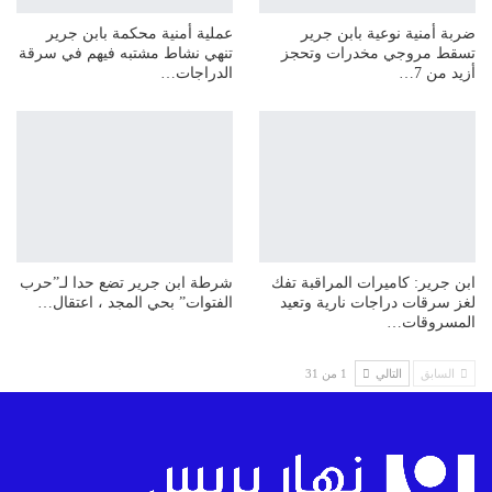
ضربة أمنية نوعية بابن جرير
عملية أمنية محكمة بابن جرير
تسقط مروجي مخدرات وتحجز
تنهي نشاط مشتبه فيهم في سرقة
أزيد من 7…
الدراجات…
ابن جرير: كاميرات المراقبة تفك
شرطة ابن جرير تضع حدا لـ”حرب
لغز سرقات دراجات نارية وتعيد
الفتوات” بحي المجد ، اعتقال…
المسروقات…
السابق
التالي
1 من 31