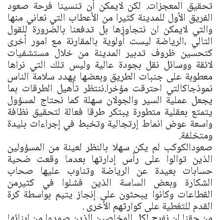
تحقيق المعجزات. لكن لايمكن أن تنسينا فرحة صعود
الفريق الأول للمدينة كثيرا من الأعطاب التي نعاني منها
والتي لايمكن ان نتجاوزها بل تدفعنا بالضرورة للقول
التالي ،الرياضة ليست أولوية بالمقارنة مع امور أخرى
كتحسين ظروف تدبير المدينة من خلال مستشفيات
لائقة ووسائل نقل بجودة عالية وليس تلك التي نراها
معطوبة على جنبات الطريق وبعضها يهدد سلامة الناس
نموذجاكالتي احترقت مؤخرا.ننتظر تأهيل الطرقات بما
يجعل عملية السير والجولان سهلة كما نحتاج لمسؤول
يتمتع بعقلية متطورة يبتكر طرقا فعالة لتحقيق نظافة
واسعة عوض انماط إرتجالية وتخبط في إجراءات بليدة
ومتخلفة.
صعودالكوكب لم يكن سهلا بالنظر لعينة من المسؤولين
الذين توالوا على رأس إدارتها بعدما وقعت ضحية
حسابات بعيدة عن الرياضة وتناوب عليها صحاب
الشكارة وبعض الساسة الذين فشلوا في كثيرمن
القطاعات وكانوا يبحثون على إنجاز يتيم بواسطة كرة
القدم للتغطية على كوارثهم الأخرى .
من حقنا ان نفرح لكل المخلصين الذين صمدوا من ابنائها