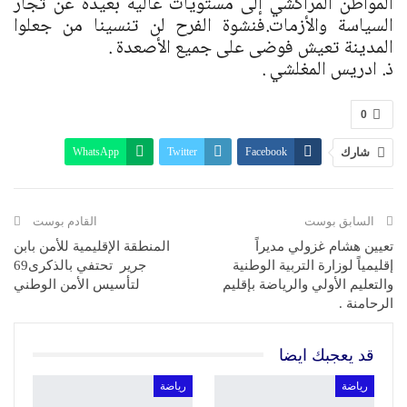
المواطن المراكشي إلى مستويات عالية بعيدة عن تجار
السياسة والأزمات.فنشوة الفرح لن تنسينا من جعلوا
المدينة تعيش فوضى على جميع الأصعدة .
ذ. ادريس المغلشي .
0
شارك
Facebook
Twitter
WhatsApp
البريد الإلكتروني
Linkedin
Telegram
طباعة
السابق بوست
القادم بوست
تعيين هشام غزولي مديراً
المنطقة الإقليمية للأمن بابن
إقليمياً لوزارة التربية الوطنية
جرير تحتفي بالذكرى69
والتعليم الأولي والرياضة بإقليم
لتأسيس الأمن الوطني
الرحامنة .
قد يعجبك ايضا
رياضة
رياضة