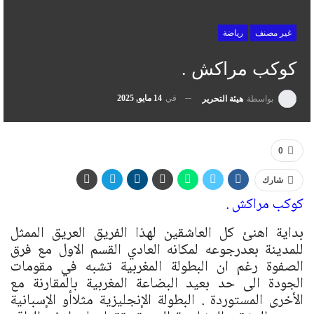
غير مصنف
رياضة
كوكب مراكش .
في
14 مايو, 2025
بواسطة
هيئة التحرير
0
شارك
كوكب مراكش .
بداية اهنئ كل العاشقين لهذا الفريق العريق الممثل
للمدينة بعدرجوعه لمكانه العادي القسم الاول مع فرق
الصفوة رغم ان البطولة المغربية تشبه في مقومات
الجودة الى حد بعيد البضاعة المغربية بالمقارنة مع
الأخرى المستوردة . البطولة الإنجليزية مثلاأو الإسبانية