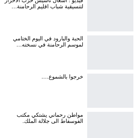
فيديو : أشغال تأسيس حزب الاحرار
لتنسيقية شباب اقليم الرحامنة…
الحبة والبارود في اليوم الختامي
لموسم الرحامنة في نسخته…
خرجوا بالشموع….
مواطن رحماني يشتكي مكتب
الفوسفاط الى جلالة الملك.