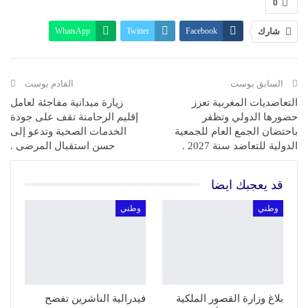
0
شارك
Facebook
Twitter
WhatsApp
البريد الإلكتروني
Linkedin
Telegram
طباعة
السابق بوست
القادم بوست
التعاضديات المغربية تعزز
زيارة ميدانية مفاجئة لعامل
حضورها الدولي وتظفر
إقليم الرحامنة تقف على جودة
باحتضان الجمع العام للجمعية
الخدمات الصحية وتدعو إلى
الدولية للتعاضد سنة 2027 .
حسن استقبال المرضى .
قد يعجبك ايضا
وطني
وطني
بلاغ وزارة القصور الملكية
فيدرالية الناشرين تفضح