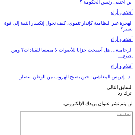
أين اختفى رئيس الحكومة ؟
أقلام و أراء
الهجرة غير النظامية كإنذار تنموي، كيف نحول إنكسار الثقة إلى قوة
تغيير؟
أقلام و أراء
الرحامنة… هل أصبحت خزانا للأصوات لا مصنعا للقيادات؟ ومن
يصنع…
أقلام و أراء
ذ . إدريس المغلشي : حين يصبح الهروب من الوطن انتصارا .
السابق
التالي
اترك رد
لن يتم نشر عنوان بريدك الإلكتروني.