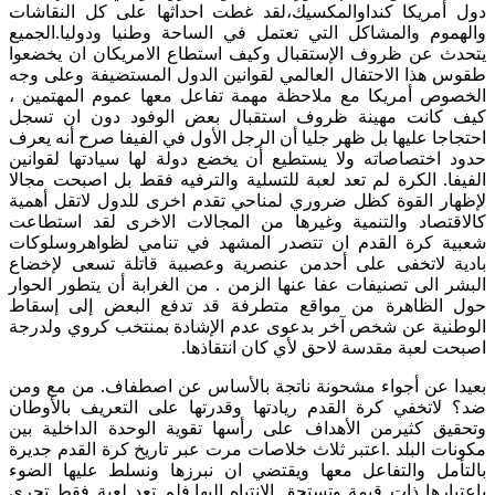
دول أمريكا كنداوالمكسيك،لقد غطت احداثها على كل النقاشات
والهموم والمشاكل التي تعتمل في الساحة وطنيا ودوليا.الجميع
يتحدث عن ظروف الإستقبال وكيف استطاع الامريكان ان يخضعوا
طقوس هذا الاحتفال العالمي لقوانين الدول المستضيفة وعلى وجه
الخصوص أمريكا مع ملاحظة مهمة تفاعل معها عموم المهتمين ،
كيف كانت مهينة ظروف استقبال بعض الوفود دون ان تسجل
احتجاجا عليها بل ظهر جليا أن الرجل الأول في الفيفا صرح أنه يعرف
حدود اختصاصاته ولا يستطيع أن يخضع دولة لها سيادتها لقوانين
الفيفا. الكرة لم تعد لعبة للتسلية والترفيه فقط بل اصبحت مجالا
لإظهار القوة كظل ضروري لمناحي تقدم اخرى للدول لاتقل أهمية
كالاقتصاد والتنمية وغيرها من المجالات الاخرى لقد استطاعت
شعبية كرة القدم ان تتصدر المشهد في تنامي لظواهروسلوكات
بادية لاتخفى على أحدمن عنصرية وعصبية قاتلة تسعى لإخضاع
البشر الى تصنيفات عفا عنها الزمن . من الغرابة أن يتطور الحوار
حول الظاهرة من مواقع متطرفة قد تدفع البعض إلى إسقاط
الوطنية عن شخص آخر بدعوى عدم الإشادة بمنتخب كروي ولدرجة
اصبحت لعبة مقدسة لاحق لأي كان انتقاذها.
بعيدا عن أجواء مشحونة ناتجة بالأساس عن اصطفاف. من مع ومن
ضد؟ لاتخفي كرة القدم ريادتها وقدرتها على التعريف بالأوطان
وتحقيق كثيرمن الأهداف على رأسها تقوية الوحدة الداخلية بين
مكونات البلد .اعتبر ثلاث خلاصات مرت عبر تاريخ كرة القدم جديرة
بالتأمل والتفاعل معها ويقتضي ان نبرزها ونسلط عليها الضوء
باعتبارها ذات قيمة وتستحق الانتباه إليها.فلم تعد لعبة فقط تجري