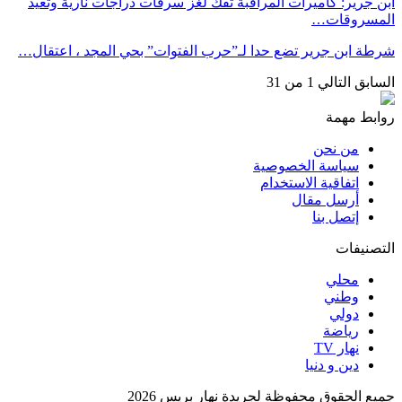
ابن جرير: كاميرات المراقبة تفك لغز سرقات دراجات نارية وتعيد
المسروقات…
شرطة ابن جرير تضع حدا لـ”حرب الفتوات” بحي المجد ، اعتقال…
السابق
التالي
1 من 31
روابط مهمة
من نحن
سياسة الخصوصية
اتفاقية الاستخدام
أرسل مقال
إتصل بنا
التصنيفات
محلي
وطني
دولي
رياضة
نهار TV
دين و دنيا
جميع الحقوق محفوظة لجريدة نهار بريس 2026