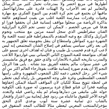
أطوارها في مربع اخضر ولا بمدرجات تحمل كثير من الرسائل
والتعابير لم تعد الأحزاب ولا الهيئات قادرة على مجاراتها.أجمل
مافيها ان يجتمع في نجم كرة القدم بين النبوغ الفكري مع مهارة
وفنيات وقدرات ممارسة اللعبة اغلب من بقيت اسماؤهم عالقة
بذاكرة الرياضة من سجلوا مواقف إنسانية قبل أن يحققوا فوزا او
هدفا في مرمي الخصم ، لايمكن ان ننسى نجم الكرة البرازيلية
الفنان سقراطيس الذي سجل اسمه مرتين مع منتخب ونجوم
البرازيل وكذلك مع وعيه المتقدم بالديمقراطية فلم تنسه اللعبة ولا
الشهرة دوره كمواطن واستطاع ان ينقل بنجوميته تعلق الجمهور به
إلى بعد راقي سياسي يساهم في إصلاح الشأن المجتمعي إنه ليس
لاعب كرة قدم فحسب بل طبيب و فنان له اهداف اخرى تسمو على
اهداف متواضعة للعبة.النموذج الثاني الإسباني بيبي غوارديولا اللاعب
والمدرب بتاريخه المليء بالانجازات والذي حقق مع فريق مانشيستر
في عشر سنوات مالم يحققه الفريق منذ نشأته . يأبى هذا الرجل
النجم إلا ان يقدم صورة إنسانية طافت بقوةارجاء العالم اكثر من أي
شيء آخر .رجل لايخفي دعمه لكل الشعوب المقهورة وعلى رأسها
الشعب الفلسطيني وغزة على وجه الخصوص .بل رايناه كيف تخطى
في لحظة تتويج ممثلا للكيان لان المواقف النبيلة لايمكن إخفاؤها
ويكفيه فخرا أن فنانو قطاع غزة يرسمون له صورة يلف الكوفية
حوله على ماتبقى من دمارها.وسام لم ينله رياضي قبله ولابعده.
الوجه الآخر للتفوق ماعايناه من ردود فعل إيجابية بين اعتزاز وافتخار
بالشاب ذي ثمانية عشرة سنة أيوب بوعدي الذي التحق
مؤخرابالمنتخب المغربي ليعطي مثالا للطالب المجد المتفوق في