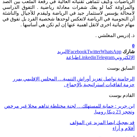
الرياضيات وكيف تتماهى تقنياته العالية في رقعة الملعب بين الصد
والمراوغة كما لو يفك شفرات معادلة رياضية . التفوق الدراسي
لامحالة يؤسس لاستثمار جيد في الرياضة وليقدم للأجيال والناشئة
أن النجومية في الرياضة لاتعكس لوحدها شخصية الفرد بل تفوق في
مهام حياتية اخرى لاتقل اهمية عنها إن لم تكن هي أساسها .
ذ. إدريس المغلشي .
0
شارك
WhatsApp
Twitter
Facebook
البريد
الإلكتروني
Telegram
Linkedin
طباعة
السابق بوست
الرحامنة تواصل تعزيز أوراش التنمية… المجلس الإقليمي يمرر
حزمة اتفاقيات استراتيجية بالإجماع .
القادم بوست
ابن جرير : حماية للمستهلك… لجنة مختلطة تداهم محلا غير مرخص
وتحجز 23 ديكا روميا.
قد يعجبك ايضا
المزيد عن المؤلف
أقلام و أراء