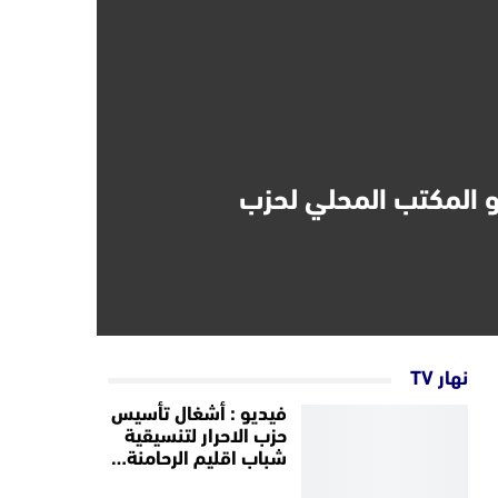
و المكتب المحلي لحزب
نهار TV
فيديو : أشغال تأسيس
حزب الاحرار لتنسيقية
شباب اقليم الرحامنة…