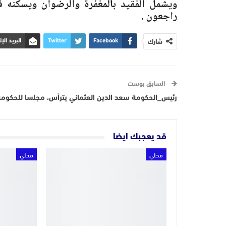
ويشمل الفقيد بالمغفرة والرضوان ويسكنه فس
راجعون .
شارك
Facebook
Twitter
البريد الإ
السابق بوست
رئيس_الحكومة سعد الدين العثماني يترأس، مجلسا للحكومة
قد يعجبك ايضا
محلي
محلي