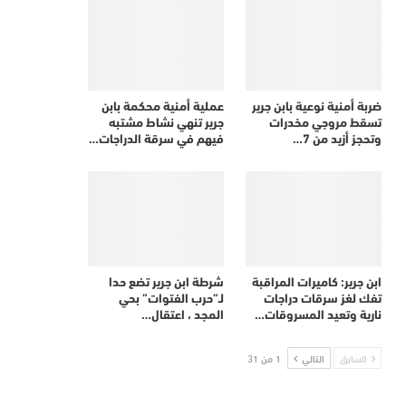
ضربة أمنية نوعية بابن جرير
عملية أمنية محكمة بابن
تسقط مروجي مخدرات
جرير تنهي نشاط مشتبه
وتحجز أزيد من 7…
فيهم في سرقة الدراجات…
ابن جرير: كاميرات المراقبة
شرطة ابن جرير تضع حدا
تفك لغز سرقات دراجات
لـ”حرب الفتوات” بحي
نارية وتعيد المسروقات…
المجد ، اعتقال…
السابق
التالي
1 من 31