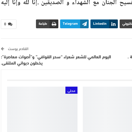
يح الجنان مع الشهداء و الصديقين .إنا لله وإنا إليه
لكتروني
Linkedin
Telegram
طباعة
0
القادم بوست
 .
اليوم العالمي للشعر شعراء “سحر القوافي” و”أصوات معاصرة”:
يخطون ديواني الملتقى.
محلي