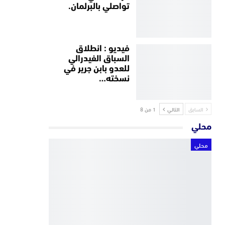
تواصلي بالبرلمان.
فيديو : انطلاق
السباق الفيدرالي
للعدو بابن جرير في
نسخته…
السابق
التالي
1 من 8
محلي
محلي