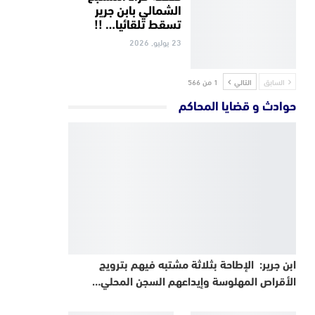
الشمالي بابن جرير
تسقط تلقائيا… !!
23 يوليو, 2026
السابق
التالي
1 من 566
حوادث و قضايا المحاكم
ابن جرير: الإطاحة بثلاثة مشتبه فيهم بترويج
الأقراص المهلوسة وإيداعهم السجن المحلي…