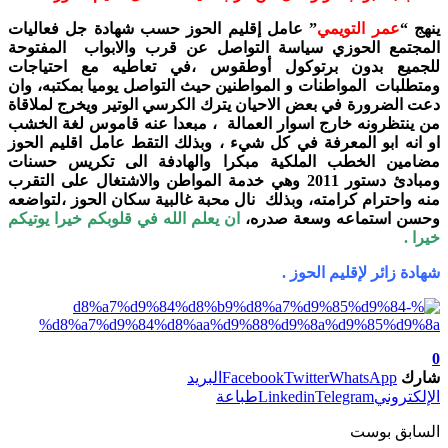
ينهج “
عمر التويمي
” عامل إقليم الحوز حسب شهادة جل فعاليات
المجتمع الحوزي سياسة التواصل عن قرب والابواب المفتوحة
للجميع بدون برتوكول أ
وطقوس ،في تعاطيه مع احتياجات
ومتطلبات المواطنات و المواطنين حيث التواصل يوميا بمكتبه، وان
دعت الضرورة في بعض الاحيان يترك الكرسي الوتير ويخرج لملاقاة
من ينتظرونه خارج اسوار العمالة ، مبعدا عنه قاموس لغة الخشب
او انه ابو المعرفة في كل شيء ، وبذلك التقط عامل اقليم الحوز
مضامين الخطب الملكية مبكرا والهادفة الى تكريس حسنات
ومبادئ دستور 2011 وهي خدمة المواطن والاشتغال على التقرب
منه واحترام كرامته، وبذلك نال محبة غالبية سكان الحوز ،لتواضعه
وحسن استماعه وسعة صدره،
ان يعلم الله في قلوبكم خيرا يوتيكم
خيرا .
شهادة زائر لإقليم الحوز .
0
شارك
WhatsApp
Twitter
Facebook
البريد
الإلكتروني
Telegram
Linkedin
طباعة
السابق بوست