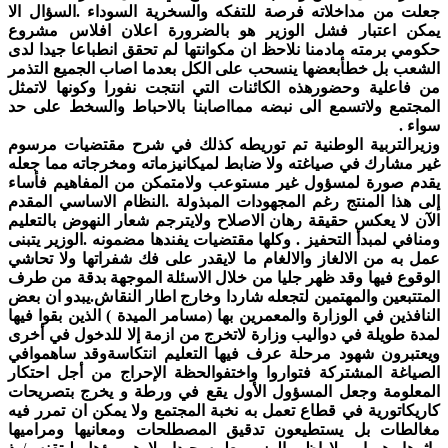
جعلت من مداخلاته فرصة للتفكه والسخرية السوداء .السؤال الا
يمكن اعتبار فشل الوزير هو بالضرورة اعلان افلاس مشروع
حكومي برمته مادمنا نلاحظ ان مكوانتها لم تحقق انطباعا جيدا لدى
الشعب بل خطأبعضها ينسحب على الكل بعدما اصاب الجميع التذمر
من فاعلية وحضورهذه الكائنات التي انتجت نفورا وكونها لاتمثل
المجتمع ولاتسمع الى نبضه ممااصابنا بالاحباط والسخط على حد
سواء .
وزيرالتربية الوطنية تم توريطه كذلك في شرح مقتضيات مرسوم
غير مشارك في صياغته ولا ضابط لميكانيزماته ومخرجاته مما جعله
يقدم صورة لمسؤول غير مستوعب ولامتمكن من المفاهيم فأساء
إلى هذا المنتج رغم المجهودات المبذولة .النظام الاساسي المقدم
الآن لا يعكس حقيقة رهان الاصلاح ولايترجم شعار النهوض بالتعليم
ومنافي لمبدأ التحفيز . وكلها مقتضيات يفندها مضمونه .الوزير يتبنى
عمل به من الالغاز والالغام ما لايقدر على فك شفراتها ولا تحاشي
الوقوع فيها وقد ظهر جليا من خلال الاسئلة الموجهة بدقة من طرف
المتتبعين والمهتمين لتجعله شاردا وخارج اطار النقاش.يبدو ان بعض
النافذين في الوزارة والمعمرين بها (مسامر الميدة ) الذين بقوا فيها
لمدة طويلة في دواليب وزارة لاتخرج من ازمة إلا للدخول في أخرى
ويعتبرون شهود مرحلة عرف فيها التعليم انتكاسةوقد ساهموافي
الصياغة المشتركة فتواروا واختفوالحظة الإحراج من أجل احتكار
المعلومة وجعل المسؤول الأول يقع في ورطة و يخرج بتصريحات
كاريكاتورية في قطاع تعمل به نخبة المجتمع ولا يمكن ان تمرر فيه
مغالطات بل يستطيعون تدقيق المصطلحات ومعانيها ومراميها