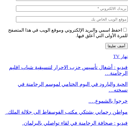
احفظ اسمي والبريد الإلكتروني وموقع الويب في هذا المتصفح
للمرة الأولى التي أعلق فيها.
نهار TV
فيديو : أشغال تأسيس حزب الاحرار لتنسيقية شباب اقليم
الرحامنة…
الحبة والبارود في اليوم الختامي لموسم الرحامنة في
نسخته…
خرجوا بالشموع….
مواطن رحماني يشتكي مكتب الفوسفاط الى جلالة الملك.
فيديو : صحافة الرحامنة في لقاء تواصلي بالبرلمان.