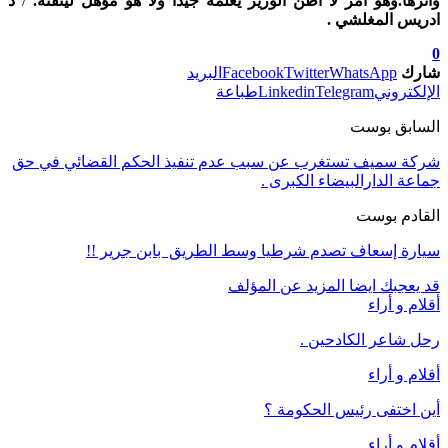
واثرها.وهو امر لا اظن الوزير يعلمه جيدا ولا هو مؤهل ليتقنه.
/
ذ
ادريس المغلشي .
0
شارك
WhatsApp
Twitter
Facebook
البريد
الإلكتروني
Telegram
Linkedin
طباعة
السابق بوست
شركة سميف تستغرب عن سبب عدم تنفيذ الحكم القضائي في حق
جماعة الدارالبيضاء الكبرى .
القادم بوست
سيارة إسعاف تصدم شرطيا وسط الطريق بابن جرير !!
قد يعجبك ايضا
المزيد عن المؤلف
أقلام و أراء
رحل شاعر الكادحين .
أقلام و أراء
أين اختفى رئيس الحكومة ؟
أقلام و أراء