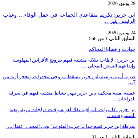
29 يوليو, 2026
ابن جرير: تكريم متقاعدي الجماعة في حفل الوفاء… وغياب
الرئيس يثير…
24 يوليو, 2026
السابق
التالي
1 من 566
حوادث و قضايا المحاكم
ابن جرير: الإطاحة بثلاثة مشتبه فيهم بترويج الأقراص المهلوسة
وإيداعهم السجن المحلي…
ضربة أمنية نوعية بابن جرير تسقط مروجي مخدرات وتحجز أزيد من
7…
عملية أمنية محكمة بابن جرير تنهي نشاط مشتبه فيهم في سرقة
الدراجات…
ابن جرير: كاميرات المراقبة تفك لغز سرقات دراجات نارية وتعيد
المسروقات…
شرطة ابن جرير تضع حدا لـ”حرب الفتوات” بحي المجد ، اعتقال…
السابق
التالي
1 من 31