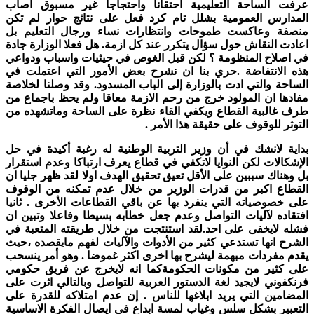
عرفت الساحة التعليمية احتقانا واحتجاجا غير مسبوق اصاب
المدارس العمومية بشلل تام كرد فعل على نتائج حوار لم تكن
منصفة وعاكست طموحات وانتظارات نساء ورجال التعليم بل
اعادت النقاش حول سؤال يتكرر عند كل ازمة. هل فعلا الوزارة جادة
في اصلاح المنظومة ؟ لكن قبل الغوص في حيثيات واسباب ودواعي
هذه الانتفاضة .حري بنا ان نشرح بعض الأمور التي اعتملت في
الساحة والتي ادت بالوزارة إلى الباب المسدود. وقد وصلنا لخلاصة
مفادها ان المولود خرج من رحم الازمة معاقا ولم يحظ باجماع من
طرف غالبية القطاع ويكفي القاء نظرة على الساحة وماتشهده من
التوثر للوقوف على حقيقة هذا الأمر .
بداية لانشك في أن وزير التربية الوطنية له رغبة أكيدة في حل
الإشكالات لكن النوايا لاتكفي في قطاع يعرف ارتباكا وعدم استقرار
بل وهناك سببين على الأقل تعيق تحقيق الهدف اولا لقد ظهر جليا ان
القطاع اكبر من قدرات الوزير من خلال عدم تمكنه من الوقوف
على خصوصياته التي ينفرد بها عن باقي القطاعات الأخرى . ثانيا
افتقاده لآليات التواصل وعدم جعل خطابه بسيطا وفاعلا وتبين ان
فشله لايخفى على احد.لقد استنتجت من خلال طريقته المتعبة في
الشرح انها تستدعي كثير من الأدوات والآليات لفهم مايقصده ،حيث
يقدم مفردات مبهمة ليشرح بها اخرى اكثر غموضا . وهو أمر ينسحب
على كثير من مكونات الحكومةكما انه لايخرج عن فريق حكومي
فرنكفوني لايجيد لغة الدستور العربية للتواصل وبالتالي اثرت على
المضامين التي يريد ابلاغها للناس . إن عدم امتلاكه للقدرة على
التعبير بشكل سلس وغياب لمسة ابداع في ايصال الفكرة الاساسية