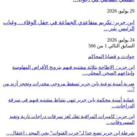
29 يوليو, 2026
ابن جرير: تكريم متقاعدي الجماعة في حفل الوفاء… وغياب
الرئيس يثير…
24 يوليو, 2026
السابق
التالي
1 من 566
حوادث و قضايا المحاكم
ابن جرير: الإطاحة بثلاثة مشتبه فيهم بترويج الأقراص المهلوسة
وإيداعهم السجن المحلي…
ضربة أمنية نوعية بابن جرير تسقط مروجي مخدرات وتحجز أزيد من
7…
عملية أمنية محكمة بابن جرير تنهي نشاط مشتبه فيهم في سرقة
الدراجات…
ابن جرير: كاميرات المراقبة تفك لغز سرقات دراجات نارية وتعيد
المسروقات…
شرطة ابن جرير تضع حدا لـ”حرب الفتوات” بحي المجد ، اعتقال…