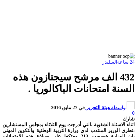
24 ساعة
السليدر
432 الف مرشح سيجتازون هذه
السنة امتحانات الباكالوريا .
بواسطة
هيئة التحرير
في
27 مايو, 2016
0
شارك
اثناء الاسئلة الشفوية ،التي أدرجت يوم الثلاثاء بمجلس المستشارين
،تطرق الوزير المنتدب لدى وزارة التربية الوطنية والتكوين المهني
،ان الوزارة خصصت 213 معتكفا على صياغة هذه الامتحانات