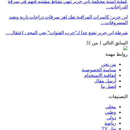
عملية أمنية محكمة بابن جرير تنهي نشاط مشتبه فيهم في سرقة
الدراجات…
ابن جرير: كاميرات المراقبة تفك لغز سرقات دراجات نارية وتعيد
المسروقات…
شرطة ابن جرير تضع حدا لـ”حرب الفتوات” بحي المجد ، اعتقال…
السابق
التالي
1 من 31
روابط مهمة
من نحن
سياسة الخصوصية
اتفاقية الاستخدام
أرسل مقال
إتصل بنا
التصنيفات
محلي
وطني
دولي
رياضة
نهار TV