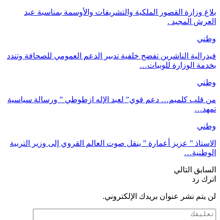
بلاغ وزارة القصور الملكية والتشريفات والأوسمة بمناسبة عيد
العرش المجيد .
وطني
فيدرالية الناشرين تفضح خلفية تدبير الدعم العمومي للصحافة وتندد
بخدمة الوزارة للوبيات…
وطني
من قلب كلميم… دعم قوي” لعبد الإله ازطوطي ” ورسالة سياسية
تمهد…
وطني
الاستاذ ” عزيز أعمارة ” ينقل صوت العالم القروي إلى وزير التربية
الوطنية…
السابق
التالي
اترك رد
لن يتم نشر عنوان بريدك الإلكتروني.