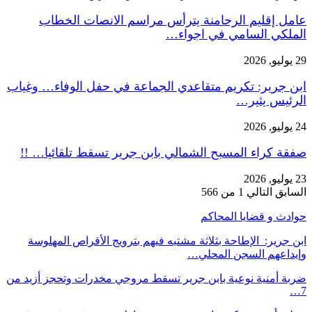
عامل إقليم الرحامنة يترأس مراسم الانصات الخطاب
الملكي السامي في اجواء…
29 يوليو, 2026
ابن جرير: تكريم متقاعدي الجماعة في حفل الوفاء… وغياب
الرئيس يثير…
24 يوليو, 2026
صفقة كراء المسبح الشمالي بابن جرير تسقط تلقائيا… !!
23 يوليو, 2026
السابق
التالي
1 من 566
حوادث و قضايا المحاكم
ابن جرير: الإطاحة بثلاثة مشتبه فيهم بترويج الأقراص المهلوسة
وإيداعهم السجن المحلي…
ضربة أمنية نوعية بابن جرير تسقط مروجي مخدرات وتحجز أزيد من
7…