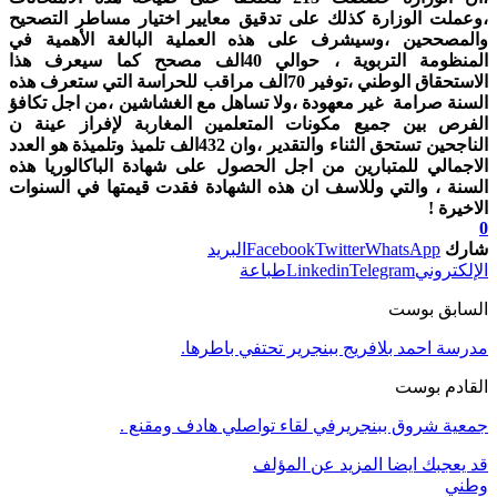
،وعملت الوزارة كذلك على تدقيق معايير اختيار مساطر التصحيح
والمصححين ،وسيشرف على هذه العملية البالغة الأهمية في
المنظومة التربوية ، حوالي 40الف مصحح كما سيعرف هذا
الاستحقاق الوطني ،توفير 70الف مراقب للحراسة التي ستعرف هذه
السنة صرامة غير معهودة ،ولا تساهل مع الغشاشين ،من اجل تكافؤ
الفرص بين جميع مكونات المتعلمين المغاربة لإفراز عينة ن
الناجحين تستحق الثناء والتقدير ،وان 432الف تلميذ وتلميذة هو العدد
الاجمالي للمتبارين من اجل الحصول على شهادة الباكالوريا هذه
السنة ، والتي وللاسف ان هذه الشهادة فقدت قيمتها في السنوات
الاخيرة !
0
شارك
WhatsApp
Twitter
Facebook
البريد
الإلكتروني
Telegram
Linkedin
طباعة
السابق بوست
مدرسة احمد بلافريج ببنجرير تحتفي باطرها.
القادم بوست
جمعية شروق ببنجريرفي لقاء تواصلي هادف ومقنع .
قد يعجبك ايضا
المزيد عن المؤلف
وطني