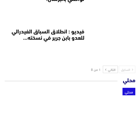
فيديو : انطلاق السباق الفيدرالي
للعدو بابن جرير في نسخته…
السابق
التالي
1 من 8
محلي
محلي