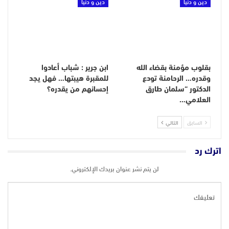
دين و دنيا
دين و دنيا
بقلوب مؤمنة بقضاء الله
ابن جرير : شباب أعادوا
وقدره… الرحامنة تودع
للمقبرة هيبتها… فهل يجد
الدكتور “سلمان طارق
إحسانهم من يقدره؟
العلامي…
السابق
التالي
اترك رد
لن يتم نشر عنوان بريدك الإلكتروني.