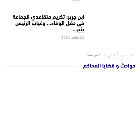
ابن جرير: تكريم متقاعدي الجماعة
في حفل الوفاء… وغياب الرئيس
يثير…
24 يوليو, 2026
السابق
التالي
1 من 566
حوادث و قضايا المحاكم