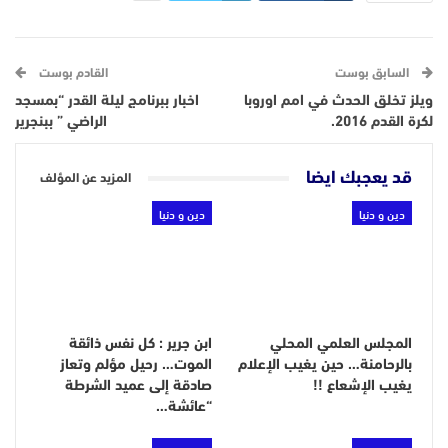
السابق بوست
القادم بوست
ويلز تخلق الحدث في امم اوروبا
اخبار ببرنامج ليلة القدر “بمسجد
لكرة القدم 2016.
الراضي ” ببنجرير
قد يعجبك ايضا
المزيد عن المؤلف
دين و دنيا
دين و دنيا
المجلس العلمي المحلي
ابن جرير : كل نفس ذائقة
بالرحامنة… حين يغيب الإعلام
الموت… رحيل مؤلم وتعاز
يغيب الإشعاع !!
صادقة إلى عميد الشرطة
“عائشة…