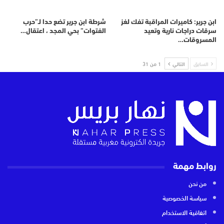
ابن جرير: كاميرات المراقبة تفك لغز
شرطة ابن جرير تضع حدا لـ”حرب
سرقات دراجات نارية وتعيد
الفتوات” بحي المجد ، اعتقال…
المسروقات…
السابق
التالي
1 من 31
روابط مهمة
من نحن
سياسة الخصوصية
اتفاقية الاستخدام