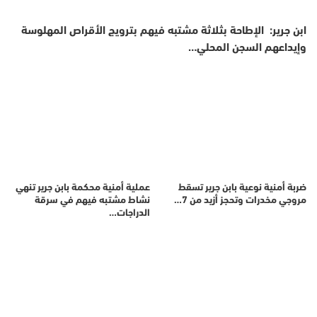
ابن جرير: الإطاحة بثلاثة مشتبه فيهم بترويج الأقراص المهلوسة
وإيداعهم السجن المحلي…
ضربة أمنية نوعية بابن جرير تسقط
عملية أمنية محكمة بابن جرير تنهي
مروجي مخدرات وتحجز أزيد من 7…
نشاط مشتبه فيهم في سرقة
الدراجات…