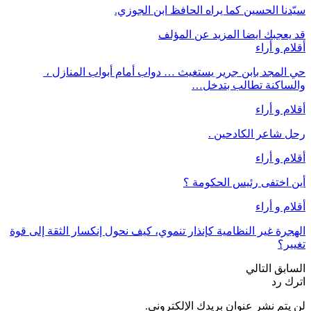
سيّدنا الحسين كما يراه الحافظ ابن الجوزي.
قد يعجبك ايضا
المزيد عن المؤلف
أقلام و أراء
حي المجد بابن جرير يستغيث … دواب أمام أبواب المنازل ،
والساكنة تطالب بتدخل…
أقلام و أراء
رحل شاعر الكادحين .
أقلام و أراء
أين اختفى رئيس الحكومة ؟
أقلام و أراء
الهجرة غير النظامية كإنذار تنموي، كيف نحول إنكسار الثقة إلى قوة
تغيير؟
السابق
التالي
اترك رد
لن يتم نشر عنوان بريدك الإلكتروني.