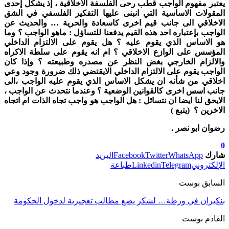
يعتبر مفهوم الواجب قطب رحى الفلسفة الاخلاقية ، إذ يشكل إحدى
المقولات الاساسية التي انبنى عليها التفكير الفلسفي في الشق
الاخلاقي الى جانب قيم اخرى كاسعادة والحرية … والحديث عن
الواجب بإعتباره احد هذه القيم يدفعنا للتساؤل : ماهو الواجب ؟ وما
هو الاساس الذي يقوم عليه ؟ هل يقوم على الالتزام الداخلي
المؤسس على الوازع الاخلاقي ؟ ام انه يقوم على سلطة الاكراه
والالزام الخارجي بغض النظر عن مصدره وطبيعته ؟ وإذا كان
الواجب يقوم على الالتزام الداخلي الايقتضي ذلك ضرورة وجود وعي
اخلاقي من شأنه ان يشكل الاساس الذي يقوم عليه الواجب ،الى
جانب اسس اخرى كالقوانين الوضعية ؟ وعندما نتحدث عن الواجب ،
الايحق لنا ايضا ان نتسائل : هل الواجب هو واجب تجاه الذات ام اتجاه
الاخرين ؟ (يتبع )
رضوان ابو نصر .
0
شارك
WhatsApp
Twitter
Facebook
البريد
الإلكتروني
Telegram
Linkedin
طباعة
السابق بوست
بنكيران في ورطة… لشكر يضع مطالب تعجيزية لدخول الحكومة
القادم بوست