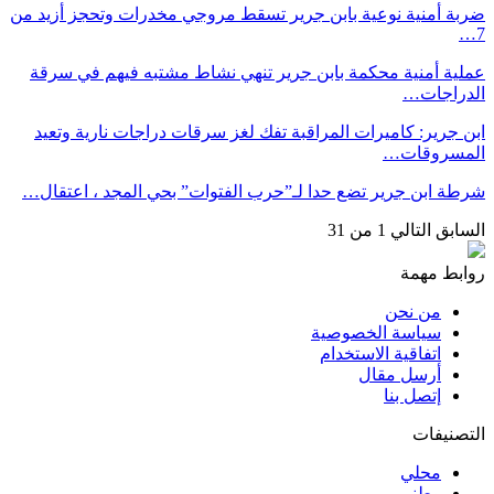
ضربة أمنية نوعية بابن جرير تسقط مروجي مخدرات وتحجز أزيد من
7…
عملية أمنية محكمة بابن جرير تنهي نشاط مشتبه فيهم في سرقة
الدراجات…
ابن جرير: كاميرات المراقبة تفك لغز سرقات دراجات نارية وتعيد
المسروقات…
شرطة ابن جرير تضع حدا لـ”حرب الفتوات” بحي المجد ، اعتقال…
السابق
التالي
1 من 31
روابط مهمة
من نحن
سياسة الخصوصية
اتفاقية الاستخدام
أرسل مقال
إتصل بنا
التصنيفات
محلي
وطني