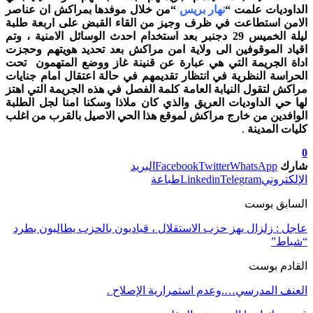
الداوديات علمت “
نهار بريس
“من خلال موفدها بمراكش ان عناصر
الامن استطاعت في ظرف وجيز من القاء القبض على اربعة طلبة
ليلة الخميس 29 دجنبر بعد استخدام احدث الوسائل الامنية ، وتم
اقياد الموقوفين الى ولاية امن مراكش بعد تحديد هويتهم وحجزت
اداة الجريمة التي هي عبارة عن قنينة غاز ووضع المتهمون تحت
الحراسة النظرية في انتظار تقديمهم في حالة اعتقال امام جنايات
مراكش لتقول النيابة العامة كلمة الفصل في هذه الجريمة التي اهتز
لها حي الداوديات العريق والذي كان ملاذا وسكنا امنا لجل الطلبة
الوافدين من خارج مراكش لموقع هذا الحي الاصيل بالقرب من اغلب
كليات المدينة
.
0
شارك
WhatsApp
Twitter
Facebook
البريد
الإلكتروني
Telegram
Linkedin
طباعة
السابق بوست
عاجل : زلزال يهز حزب الاستقلال ، قياديون بالحزب يطالبون بطرد
“شباط”
القادم بوست
العنف المدرسي….وعدم استمرارية الإصلاح .