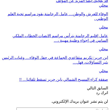
قد يعجبك ايضا
المزيد عن المؤلف
محلي
الوفاء للعرش والوطن… عامل الرحامنة يقود مراسم تحية العلم
الوطني .
محلي
عامل إقليم الرحامنة يترأس مراسم الانصات الخطاب الملكي
السامي في اجواء وطنية مهيبة ،…
محلي
ابن جرير: تكريم متقاعدي الجماعة في حفل الوفاء… وغياب الرئيس
يثير التساؤلات، فهل…
محلي
صفقة كراء المسبح الشمالي بابن جرير تسقط تلقائيا… !!
السابق
التالي
اترك رد
لن يتم نشر عنوان بريدك الإلكتروني.