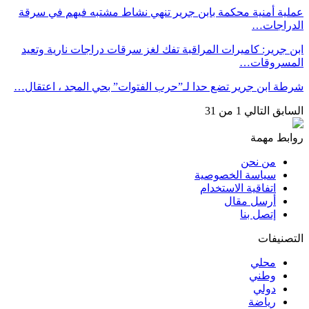
عملية أمنية محكمة بابن جرير تنهي نشاط مشتبه فيهم في سرقة
الدراجات…
ابن جرير: كاميرات المراقبة تفك لغز سرقات دراجات نارية وتعيد
المسروقات…
شرطة ابن جرير تضع حدا لـ”حرب الفتوات” بحي المجد ، اعتقال…
السابق
التالي
1 من 31
روابط مهمة
من نحن
سياسة الخصوصية
اتفاقية الاستخدام
أرسل مقال
إتصل بنا
التصنيفات
محلي
وطني
دولي
رياضة