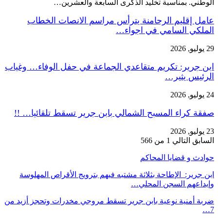
الوطني. بمناسبة تخليد الذكرى السابعة والعشرين…
عامل إقليم الرحامنة يترأس مراسم الانصات الخطاب
الملكي السامي في اجواء…
29 يوليو, 2026
ابن جرير: تكريم متقاعدي الجماعة في حفل الوفاء… وغياب
الرئيس يثير…
24 يوليو, 2026
صفقة كراء المسبح الشمالي بابن جرير تسقط تلقائيا… !!
23 يوليو, 2026
السابق
التالي
1 من 566
حوادث و قضايا المحاكم
ابن جرير: الإطاحة بثلاثة مشتبه فيهم بترويج الأقراص المهلوسة
وإيداعهم السجن المحلي…
ضربة أمنية نوعية بابن جرير تسقط مروجي مخدرات وتحجز أزيد من
7…