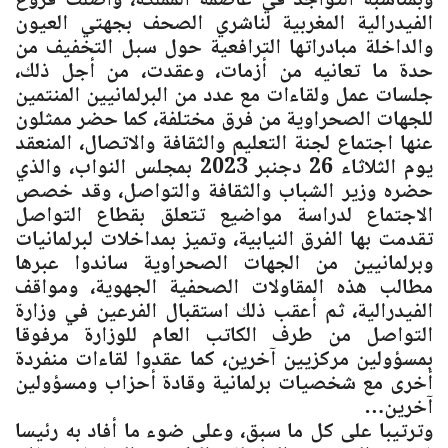
وبمناسبة التواجد في عاصمة المملكة، واصلت فروع
الفيدرالية المغربية لناشري الصحف بجهتي العيون
والداخلة مبادراتها الترافعية حول سبل التخفيف من
حدة ما تعانيه من أزمات، وعقدت، من أجل ذلك،
جلسات عمل ولقاءات مع عدد من البرلمانيين المنتمين
للجهات الصحراوية من فرق مختلفة، كما حضر ممثلون
عنها اجتماع لجنة التعليم والثقافة والاتصال، المنعقد
يوم الثلاثاء 26 دجنبر 2023 بمجلس النواب، والذي
حضره وزير الشباب والثقافة والتواصل، وقد خصص
الاجتماع لدراسة مواضيع تتعلق بقطاع التواصل
تقدمت بها الفرق النيابية، وتميز بمداخلات لبرلمانيات
وبرلمانيين من الجهات الصحراوية ساندوا عبرها
مطالب هذه المقاولات الصحفية الجهوية، ومواقف
الفيدرالية، ثم أعقب ذلك استقبال الفرعين في وزارة
التواصل من طرف الكاتب العام للوزارة مرفوقا
بمسؤولين مركزيين آخرين، كما عقدوا لقاءات منفردة
أخرى مع شخصيات برلمانية وقادة أحزاب ومسؤولين
آخرين…
وترتيبا على كل ما سبق، وعلى ضوء ما أفاد به رئيسا