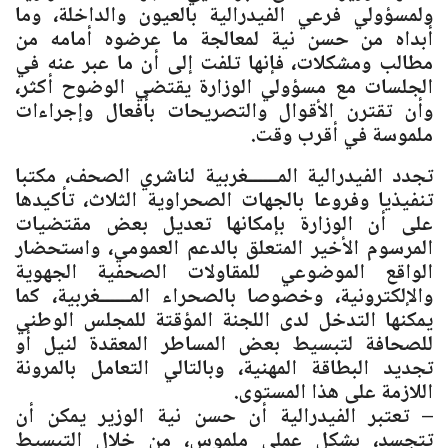
ولمسؤولي فرعي الفيدرالية بالعيون والداخلة، وما
أبداه من حسن نية لمعالجة ما عرضوه أمامه من
مطالب ومشكلات، فإنها تلفت إلى أن ما عبر عنه في
الجلسات مع مسؤولي الوزارة يقتضي الوضوح أكثر،
وأن تقترن الأقوال والتصريحات بأفعال وإجراءات
ملموسة في أقرب وقت.
تجدد الفيدرالية المــــــغربية لناشري الصحف، مكتبا
تنفيذيا وفروعا بالجهات الصحراوية الثلاث، تأكيدها
على أن الوزارة بإمكانها تعديل بعض مقتضيات
المرسوم الأخير المتعلق بالدعم العمومي، واستحضار
الواقع الموضوعي للمقاولات الصحفية الجهوية
والإلكترونية، وخصوصا بالصحراء المــــــغربية، كما
يمكنها التدخل لدى اللجنة المؤقتة للمجلس الوطني
للصحافة لتبسيط بعض المساطر المعقدة لنيل أو
تجديد البطاقة المهنية، وبالتالي التعامل بالمرونة
اللازمة على هذا المستوى.
– تعتبر الفيدرالية أن حسن نية الوزير يمكن أن
تتجسد، بشكل عملي ملموس، من خلال التبسيط