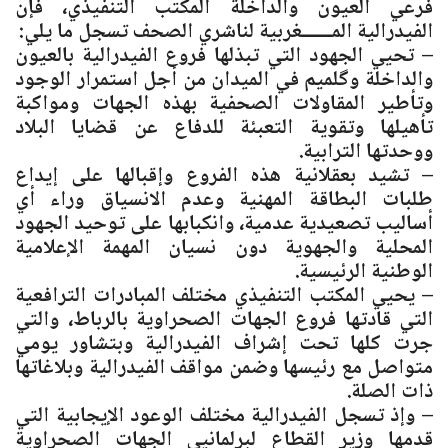
فرعي العيون والداخلة المكتب التنفيذي، فإن
الفيدرالية المــــــغربية لناشري الصحف تسجل ما يلي:
– تحيي الجهود التي تبذلها فروع الفيدرالية بالعيون
والداخلة وگلميم في الميدان من أجل استمرار الوجود
وتأطير المقاولات الصحفية بهذه الجهات ومواكبة
تأهيلها وتقوية التعبئة للدفاع عن قضايا البلاد
ووحدتها الترابية.
– تشيد بعقلانية هذه الفروع وإقبالها على إيداع
طلبات البطاقة المهنية وعدم الانسياق وراء أي
أساليب تصعيدية عدمية، وانكبابها على توحيد الجهود
المحلية والجهوية دون نسيان المهمة الإعلامية
الوطنية الرئيسية.
– يحيي المكتب التنفيذي مختلف المبادرات الترافعية
التي قادتها فروع الجهات الصحراوية بالرباط، والتي
جرت كلها تحت إشراف الفيدرالية وبتشاور يومي
متواصل مع رئيسها وضمن مواقف الفيدرالية وبلاغاتها
ذات الصلة.
– وإذ تسجل الفيدرالية مختلف الوعود الإيجابية التي
قدمها وزير القطاع لبرلمانيي الجهات الصحراوية