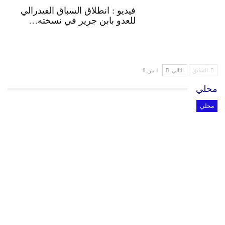
فيديو : انطلاق السباق الفيدرالي
للعدو بابن جرير في نسخته…
السابق
التالي
1 من 8
محلي
محلي