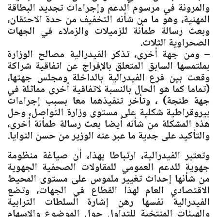
والمرونة في مرسوم الدعم وإجراءات تجديد البطاقة
المهنية، وهو ما من شأنه التخفيف من حدة الاحتقان،
وبعث رسالة طمأنة للزميلات والزملاء في الجهات
الصحراوية الثلاث.
– ومن جهة أخرى، تذكر الفيدرالية مصالح الوزارة
بملتمسها السابق المتعلق بالإفراج عن اتفاقية شراكة
وقعت بين فرع الفيدرالية بالداخلة ومجلس جهتها،
(تماما كما هو الحال بالنسبة لاتفاقية أخرى مماثلة في
جهة طنجة) ، وتأخر تنفيذهما معا بسبب إجراءات
بيروقراطية شكلية على مستوى وزارة التواصل، وحل
هذه المشكلة من شأنه أيضا بعث رسالة طمأنة أخرى،
والتأكيد على جدية ما عبر عنه الوزير من حسن النوايا.
وتعتبر الفيدرالية، ارتباطا بهذا، أن صياغة منظومة
جهوية للدعم العمومي للمقاولات الصحفية الجهوية
من شأنها إحداث تغيير ملموس على مستوى المحيط
الاقتصادي العام لهذا القطاع في الجهات، وتضع
الفيدرالية نفسها رهن إشارة السلطات الترابية
والهيئات المنتخبة للتداول حول الموضوع والإسهام