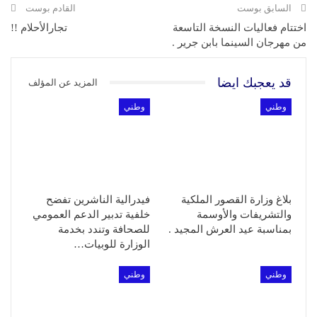
السابق بوست
القادم بوست
اختتام فعاليات النسخة التاسعة
تجارالأحلام !!
من مهرجان السينما بابن جرير .
قد يعجبك ايضا
المزيد عن المؤلف
وطني
وطني
بلاغ وزارة القصور الملكية
فيدرالية الناشرين تفضح
والتشريفات والأوسمة
خلفية تدبير الدعم العمومي
بمناسبة عيد العرش المجيد .
للصحافة وتندد بخدمة
الوزارة للوبيات…
وطني
وطني