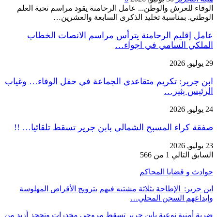
الوفاء للعرش والوطن... عامل الرحامنة يقود مراسم تحية العلم
الوطني. بمناسبة تخليد الذكرى السابعة والعشرين…
عامل إقليم الرحامنة يترأس مراسم الانصات الخطاب
الملكي السامي في اجواء…
29 يوليو, 2026
ابن جرير: تكريم متقاعدي الجماعة في حفل الوفاء… وغياب
الرئيس يثير…
24 يوليو, 2026
صفقة كراء المسبح الشمالي بابن جرير تسقط تلقائيا… !!
23 يوليو, 2026
السابق
التالي
1 من 566
حوادث و قضايا المحاكم
ابن جرير: الإطاحة بثلاثة مشتبه فيهم بترويج الأقراص المهلوسة
وإيداعهم السجن المحلي…
ضربة أمنية نوعية بابن جرير تسقط مروجي مخدرات وتحجز أزيد من