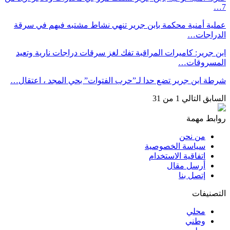
7…
عملية أمنية محكمة بابن جرير تنهي نشاط مشتبه فيهم في سرقة
الدراجات…
ابن جرير: كاميرات المراقبة تفك لغز سرقات دراجات نارية وتعيد
المسروقات…
شرطة ابن جرير تضع حدا لـ”حرب الفتوات” بحي المجد ، اعتقال…
السابق
التالي
1 من 31
روابط مهمة
من نحن
سياسة الخصوصية
اتفاقية الاستخدام
أرسل مقال
إتصل بنا
التصنيفات
محلي
وطني