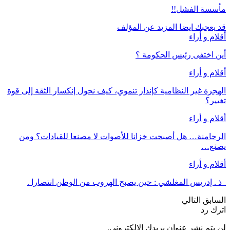
مأسسة الفشل!!
قد يعجبك ايضا
المزيد عن المؤلف
أقلام و أراء
أين اختفى رئيس الحكومة ؟
أقلام و أراء
الهجرة غير النظامية كإنذار تنموي، كيف نحول إنكسار الثقة إلى قوة
تغيير؟
أقلام و أراء
الرحامنة… هل أصبحت خزانا للأصوات لا مصنعا للقيادات؟ ومن
يصنع…
أقلام و أراء
ذ . إدريس المغلشي : حين يصبح الهروب من الوطن انتصارا .
السابق
التالي
اترك رد
لن يتم نشر عنوان بريدك الإلكتروني.