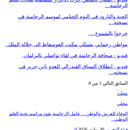
الرحامنة…
الحبة والبارود في اليوم الختامي لموسم الرحامنة في
نسخته…
خرجوا بالشموع….
مواطن رحماني يشتكي مكتب الفوسفاط الى جلالة الملك.
فيديو : صحافة الرحامنة في لقاء تواصلي بالبرلمان.
فيديو : انطلاق السباق الفيدرالي للعدو بابن جرير في
نسخته…
السابق
التالي
1 من 8
محلي
محلي
الوفاء للعرش والوطن… عامل الرحامنة يقود مراسم تحية العلم
الوطني .
هيئة التحرير
30 يوليو, 2026
0