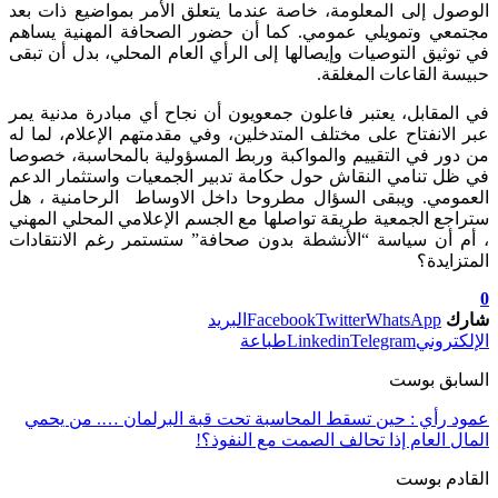
الوصول إلى المعلومة، خاصة عندما يتعلق الأمر بمواضيع ذات بعد
مجتمعي وتمويلي عمومي. كما أن حضور الصحافة المهنية يساهم
في توثيق التوصيات وإيصالها إلى الرأي العام المحلي، بدل أن تبقى
حبيسة القاعات المغلقة.
في المقابل، يعتبر فاعلون جمعويون أن نجاح أي مبادرة مدنية يمر
عبر الانفتاح على مختلف المتدخلين، وفي مقدمتهم الإعلام، لما له
من دور في التقييم والمواكبة وربط المسؤولية بالمحاسبة، خصوصا
في ظل تنامي النقاش حول حكامة تدبير الجمعيات واستثمار الدعم
العمومي. ويبقى السؤال مطروحا داخل الاوساط الرحامنية ، هل
ستراجع الجمعية طريقة تواصلها مع الجسم الإعلامي المحلي المهني
، أم أن سياسة “الأنشطة بدون صحافة” ستستمر رغم الانتقادات
المتزايدة؟
0
شارك
WhatsApp
Twitter
Facebook
البريد
الإلكتروني
Telegram
Linkedin
طباعة
السابق بوست
عمود رأي : حين تسقط المحاسبة تحت قبة البرلمان …. من يحمي
المال العام إذا تحالف الصمت مع النفوذ؟!
القادم بوست