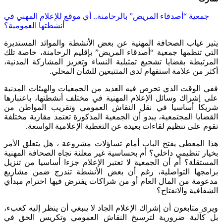
جمعية “أصدقاء المريض” بالرحامنة.. أي موقع للإعلام المهني في
أنشطتها العمومية؟
يثير غياب الصحافة المهنية عن بعض الأنشطة والموائد المستديرة
التي تنظمها جمعية “أصدقاء المريض” بإقليم الرحامنة، خاصة تلك
المرتبطة بقضايا تشجيع تمثيلية النساء وتعزيز المشاركة المدنية،
أكثر من علامة استفهام لدى المتتبعين للشأن المحلي.
ففي الوقت الذي تحرص فيه العديد من الجمعيات والهيئات المدنية
على إشراك وسائل الإعلام المهنية في مختلف أنشطتها، باعتبارها
شريكا أساسيا في نقل النقاش العمومي وتقريب المواطن من
القضايا المجتمعية، يبدو أن الجمعية المذكورة تعتمد مقاربة مختلفة
تقوم على تنظيم لقاءات بعيدة عن التغطية الإعلامية الواسعة.
هذا المعطى يفتح الباب أمام تساؤلات مشروعة ، هل يتعلق الأمر
بخيار تنظيمي داخلي؟ أم بحساسية غير معلنة تجاه الصحافة المهنية
المستقلة؟ أم أن الجمعية لا تعتبر الإعلام جزءا أساسيا من تنزيل
برامجها التواصلية، رغم أن بعض الأنشطة تندرج ضمن مشاريع
مدعومة من المال العام أو من شراكات يفترض فيها احترام مبدأي
الشفافية والانفتاح؟
ويرى متابعون أن إشراك الإعلام الجاد لا ينبغي أن ينظر إليه كعبء،
بل كآلية ضرورية لترسيخ النقاش العمومي وتكريس الحق في