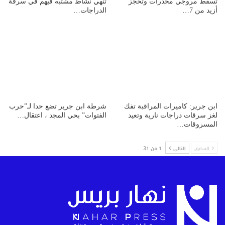
تسقط مروجي مخدرات وتحجز
تنهي نشاط مشتبه فيهم في سرقة
أزيد من 7…
الدراجات…
ابن جرير: كاميرات المراقبة تفك
شرطة ابن جرير تضع حدا لـ”حرب
لغز سرقات دراجات نارية وتعيد
الفتوات” بحي المجد ، اعتقال…
المسروقات…
السابق
التالي
1 من 31