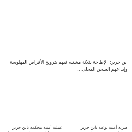
ابن جرير: الإطاحة بثلاثة مشتبه فيهم بترويج الأقراص المهلوسة
وإيداعهم السجن المحلي…
ضربة أمنية نوعية بابن جرير
عملية أمنية محكمة بابن جرير