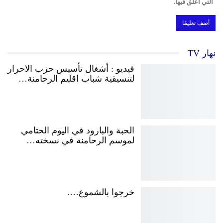
التي أعلق فيها.
نهار TV
فيديو : أشغال تأسيس حزب الاحرار
لتنسيقية شباب اقليم الرحامنة…
الحبة والبارود في اليوم الختامي
لموسم الرحامنة في نسخته…
خرجوا بالشموع….