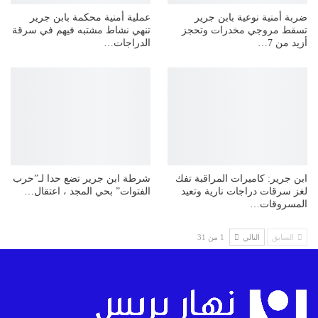
ضربة أمنية نوعية بابن جرير
عملية أمنية محكمة بابن جرير
تسقط مروجي مخدرات وتحجز
تنهي نشاط مشتبه فيهم في سرقة
أزيد من 7…
الدراجات…
ابن جرير: كاميرات المراقبة تفك
شرطة ابن جرير تضع حدا لـ”حرب
لغز سرقات دراجات نارية وتعيد
الفتوات” بحي المجد ، اعتقال…
المسروقات…
السابق
التالي
1 من 31