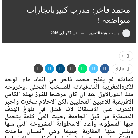
محمد فاخر: مدرب كبيربانجازات
متواضعة !
في
27 يناير, 2016
بواسطة
هيئة التحرير
0
شارك
كعادته لم يفلح محمد فاخر في انقاد ماء الوجه
للكرةالمغربية اثناءقيادته للمنتخب المحلي ؛وخروجه
منذ الدورالاول بعد ان كان مرشحا للفوز بهذه الكاس
الافريقية للاعبين المحليين ،لكن الاحلام تبخرت واجبر
المدرب على الاستقالة لانه فشل في بلوغ الهدف
المسطرة من قبل الجامعة ،حيث القى كلمة يتحمل
فيها المسؤولة واعاد الاسطوانة المشروخة التي ملها
ويئس منها المغاربة جميعا وهي “نسيان ماحدث