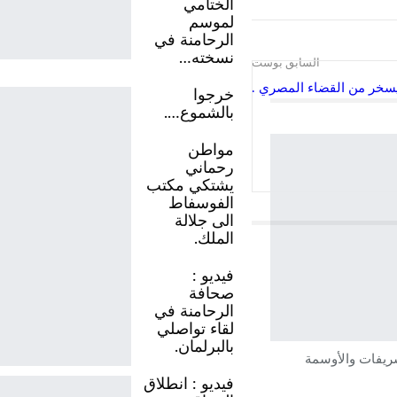
الختامي
لموسم
الرحامنة في
نسخته…
السابق بوست
يسخر من القضاء المصري .
خرجوا
بالشموع….
مواطن
رحماني
يشتكي مكتب
الفوسفاط
الى جلالة
الملك.
فيديو :
صحافة
الرحامنة في
لقاء تواصلي
بالبرلمان.
شريفات والأوسمة
فيديو : انطلاق