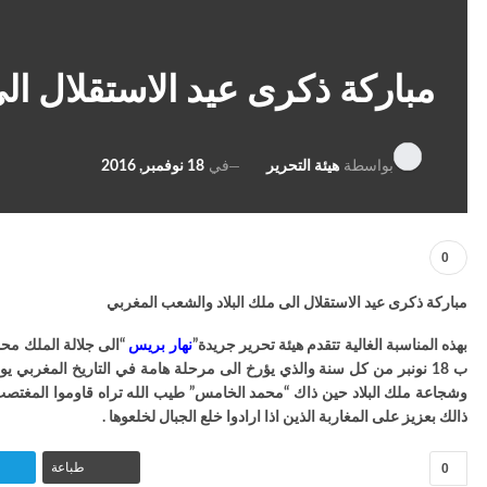
مباركة ذكرى عيد الاستقلال ال
في
18 نوفمبر, 2016
بواسطة
هيئة التحرير
0
مباركة ذكرى عيد الاستقلال الى ملك البلاد والشعب المغربي
بهذه المناسبة الغالية تتقدم هيئة تحرير جريدة”
نهار بريس
“الى جلالة الملك محم
ب 18 نونبر من كل سنة والذي يؤرخ الى مرحلة هامة في التاريخ المغرب
وشجاعة ملك البلاد حين ذاك “محمد الخامس” طيب الله تراه قاوموا المغتصب وا
ذالك بعزيز على المغاربة الذين اذا ارادوا خلع الجبال لخلعوها .
0
طباعة