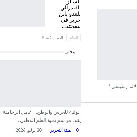
السباق
الفيدرالي
للعدو بابن
جرير في
نسخته…
السابق
التالي
1 من 8
محلي
لإله ازطوطي ”
الوفاء للعرش والوطن… عامل الرحامنة
يقود مراسم تحية العلم الوطني .
0
هيئة التحرير
30 يوليو, 2026