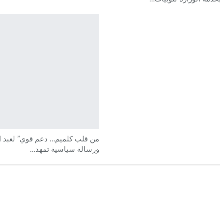
من قلب كلميم… دعم قوي” لعبد ا
ورسالة سياسية تمهد…