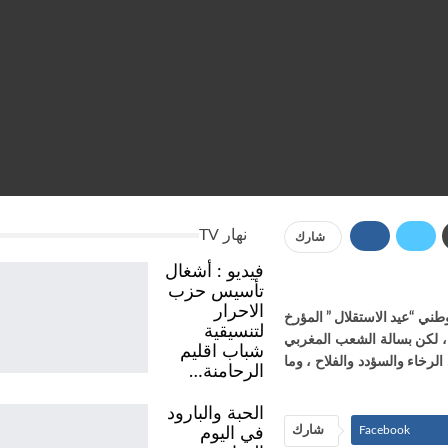
نهار TV
شارك
فيديو : أشغال
تأسيس حزب
الاحرار
طني “عيد الاستقلال ” المؤرخ
لتنسيقية
ة، لكن بسالة الشعب المغربي
شباب اقليم
لرخاء والسؤدد والفلاح ، وما
الرحامنة…
الحبة والبارود
Facebook
شارك
في اليوم