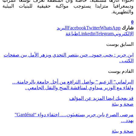
احتواء آثارها مستقبلا، خاصة وأن المنطقة تعرف توسعا عمرانيا
وديمغرافيا متزايدا يستوجب مواكبة حقيقية للبنيات البيئية
والتطهيرية.
0
شارك
WhatsApp
Twitter
Facebook
البريد
الإلكتروني
Telegram
Linkedin
طباعة
السابق بوست
ابن جرير : يحيى حمود.. حين ينتصر التحدي ويزهر الأمل بين صفحات
الكتب .
القادم بوست
البرلماني” الزعيم ” يواصل الترافع من أجل جامعة بالرحامنة…
ولقاء مع الوزير ميداوي لمناقشة المنح والنقل الجامعي .
قد يعجبك ايضا
المزيد عن المؤلف
صحة و بيئة
مرضى الصرع بابن جرير يستغيثون…. اختفاء دواء “Gardénal”
يهدد…
صحة و بيئة