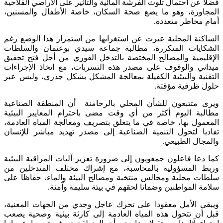
فضلا عن احتمال تلوث الفرشة المائية والتأثير على الأراضي الفلاحية
المجاورة، وهو ما يضع صحة السكان، خاصة الأطفال والمسنين،
أمام مخاطر متعددة.
الساكنة المحلية عبرت عن استغرابها من استمرار هذا الوضع رغم
الشكايات المتكررة، مطالبة جماعة سيدي بوعثمان والسلطات
الإقليمية والمصالح المختصة بالتدخل الفوري من أجل فتح تحقيق
ميداني والوقوف على مصدر هذه التسربات، مع اتخاذ الإجراءات
التقنية والبيئية الكفيلة بمعالجة المشكل بشكل جذري، وليس عبر
حلول ظرفية مؤقتة.
ويرى متتبعون للشأن المحلي بالرحامنة أن المنطقة الصناعية
مطالبة اليوم أكثر من أي وقت مضى باحترام المعايير البيئية
المعمول بها، خاصة في ما يتعلق بتصريف ومعالجة المياه العادمة،
تفاديا لتحول التنمية الصناعية إلى مصدر تهديد مباشر للإنسان
والمجال الطبيعي.
كما دعا فاعلون جمعويون إلى ضرورة تعزيز آليات المراقبة البيئية
وربط المسؤولية بالمحاسبة، مع إشراك مختلف المتدخلين من
سلطات محلية ومجالس منتخبة ومصالح البيئة والماء، حفاظا على
سلامة المواطنين وضمانا لحقهم في بيئة سليمة وآمنة.
ويبقى الأمل معقودا على تحرك عاجل وجدي من الجهات المعنية،
قبل أن تتحول هذه المياه العادمة إلى كارثة بيئية وصحية يصعب