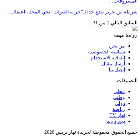
المسروقات…
شرطة ابن جرير تضع حدا لـ”حرب الفتوات” بحي المجد ، اعتقال…
السابق
التالي
1 من 31
روابط مهمة
من نحن
سياسة الخصوصية
اتفاقية الاستخدام
أرسل مقال
إتصل بنا
التصنيفات
محلي
وطني
دولي
رياضة
نهار TV
دين و دنيا
جميع الحقوق محفوظة لجريدة نهار بريس 2026