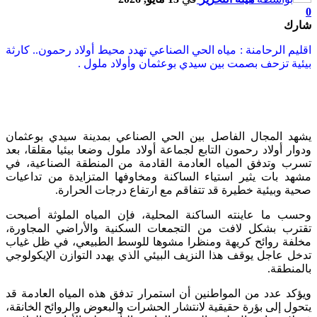
0
شارك
اقليم الرحامنة : مياه الحي الصناعي تهدد محيط أولاد رحمون.. كارثة
بيئية تزحف بصمت بين سيدي بوعثمان وأولاد ملول .
يشهد المجال الفاصل بين الحي الصناعي بمدينة سيدي بوعثمان
ودوار أولاد رحمون التابع لجماعة أولاد ملول وضعا بيئيا مقلقا، بعد
تسرب وتدفق المياه العادمة القادمة من المنطقة الصناعية، في
مشهد بات يثير استياء الساكنة ومخاوفها المتزايدة من تداعيات
صحية وبيئية خطيرة قد تتفاقم مع ارتفاع درجات الحرارة.
وحسب ما عاينته الساكنة المحلية، فإن المياه الملوثة أصبحت
تقترب بشكل لافت من التجمعات السكنية والأراضي المجاورة،
مخلفة روائح كريهة ومنظرا مشوها للوسط الطبيعي، في ظل غياب
تدخل عاجل يوقف هذا النزيف البيئي الذي يهدد التوازن الإيكولوجي
بالمنطقة.
ويؤكد عدد من المواطنين أن استمرار تدفق هذه المياه العادمة قد
يتحول إلى بؤرة حقيقية لانتشار الحشرات والبعوض والروائح الخانقة،