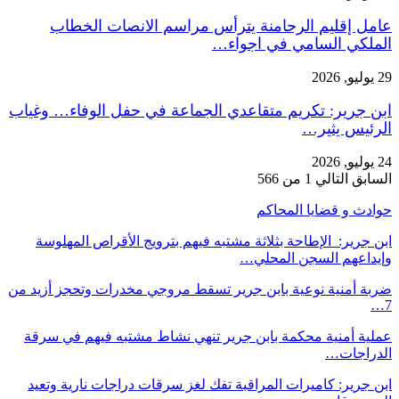
عامل إقليم الرحامنة يترأس مراسم الانصات الخطاب
الملكي السامي في اجواء…
29 يوليو, 2026
ابن جرير: تكريم متقاعدي الجماعة في حفل الوفاء… وغياب
الرئيس يثير…
24 يوليو, 2026
السابق
التالي
1 من 566
حوادث و قضايا المحاكم
ابن جرير: الإطاحة بثلاثة مشتبه فيهم بترويج الأقراص المهلوسة
وإيداعهم السجن المحلي…
ضربة أمنية نوعية بابن جرير تسقط مروجي مخدرات وتحجز أزيد من
7…
عملية أمنية محكمة بابن جرير تنهي نشاط مشتبه فيهم في سرقة
الدراجات…
ابن جرير: كاميرات المراقبة تفك لغز سرقات دراجات نارية وتعيد