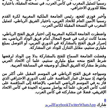
رسميا لتمثيل المغرب في كأس العرب، في نسخته المقبلة، باعتباره
بطلا للدوري الاحترافي.
وأخبر فوزي لقجع، رئيس الجامعة الملكية المغربية لكرة القدم
رسميا الأمين العام للاتحاد العربي، باختيار الفريق الرباطي، لتمثيل
المغرب في النسخة المقبلة لكأس العرب.
واضطرت الجامعة الملكية المغربية إلى اختيار فريق الفتح الرباطي،
بعدما كانت ترغب في فسح المجال أمام فريق الوداد الرياضي، بعد
إصرار فريق الفتح بالمشاركة في الدوري العربي، أو التوصل بمبلغ
ملياري سنتيم، مقابل التنازل للوداد عن المشاركة.
وفضلت الجامعة السماح للفتح بالمشاركة بدلا من الوداد لرفضها
شرط الفتح منحه مبلغ ملياري سنتيم، علما أن الاتحاد العربي
يشترط مشاركة الفريق البطل أو وصيفه في المسابقة العربية.
وسيواجه فريق الفتح الرباطي في الموسم المقبل على أكثر من
واجهة، إذ سيدخل غمار المنافسة على لقب الدوري الاحترافي الذي
فاز به في الموسم الرياضي الماضي، بالإضافة إلى المنافسة على
لقب كأس العرش، علما أنه يواصل مسيرته الجيدة في كأس الاتحاد
الإفريقي، فضلا عن مشاركته في كأس العرب.
0
شارك
WhatsApp
Twitter
Facebook
البريد