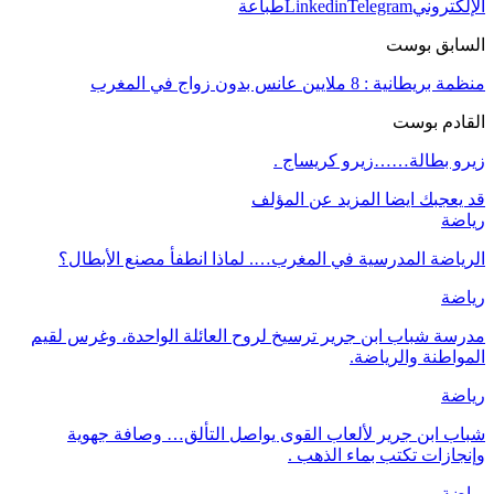
الإلكتروني
Telegram
Linkedin
طباعة
السابق بوست
منظمة بريطانية : 8 ملايين عانس بدون زواج في المغرب
القادم بوست
زيرو بطالة……زيرو كريساج .
قد يعجبك ايضا
المزيد عن المؤلف
رياضة
الرياضة المدرسية في المغرب…. لماذا انطفأ مصنع الأبطال؟
رياضة
مدرسة شباب ابن جرير ترسيخ لروح العائلة الواحدة، وغرس لقيم
المواطنة والرياضة.
رياضة
شباب ابن جرير لألعاب القوى يواصل التألق… وصافة جهوية
وإنجازات تكتب بماء الذهب .
رياضة