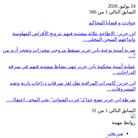
24 يوليو, 2026
السابق
التالي
1 من 566
حوادث و قضايا المحاكم
ابن جرير: الإطاحة بثلاثة مشتبه فيهم بترويج الأقراص المهلوسة
وإيداعهم السجن المحلي…
ضربة أمنية نوعية بابن جرير تسقط مروجي مخدرات وتحجز أزيد من
7…
عملية أمنية محكمة بابن جرير تنهي نشاط مشتبه فيهم في سرقة
الدراجات…
ابن جرير: كاميرات المراقبة تفك لغز سرقات دراجات نارية وتعيد
المسروقات…
شرطة ابن جرير تضع حدا لـ”حرب الفتوات” بحي المجد ، اعتقال…
السابق
التالي
1 من 31
روابط مهمة
من نحن