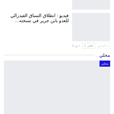
فيديو : انطلاق السباق الفيدرالي
للعدو بابن جرير في نسخته…
السابق
التالي
1 من 8
محلي
محلي