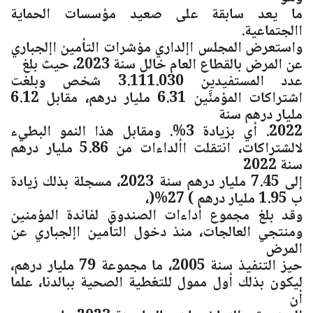
ما يعد سابقة على صعيد مؤسسات الحماية
االجتماعية.
واستعرض المجلس اإلداري مؤشرات التأمين اإلجباري
عن المرض بالقطاع العام خالل سنة 2023، حيث بلغ
عدد المستفيدين 3.111.030 شخص وبلغت
اشتراكات المؤمنَّين 6.31 مليار درهم، مقابل 6.12
مليار درهم سنة
2022. أي بزيادة 3%. ومقابل هذا النمو البطيء
لالشتراكات، انتقلت األداءات من 5.86 مليار درهم
سنة 2022
إلى 7.45 مليار درهم سنة 2023، مسجلة بذلك زيادة
ب 1.95 مليار درهم ) 27%(،
وقد بلغ مجموع أداءات الصندوق لفائدة المؤمنين
ومنتجي العالجات، منذ دخول التأمين اإلجباري عن
المرض
حيز التنفيذ سنة 2005، ما مجموعة 79 مليار درهم،
ليكون بذلك أول ممول للتغطية الصحية ببالدنا، علما
أن