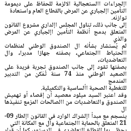
اإلجراءات االستعجالية الالزمة للحفاظ على ديمومة
التأمين اإلجباري عن المرض بالقطاع العام واستعادة
توازنه.
إلى جانب ذلك، تناول المجلس اإلداري مشروع القانون
المتعلق بدمج أنظمة التأمين اإلجباري عن المرض
والذي
لم يُستشار بشأنه ال الصندوق الوطني لمنظمات
االحتياط االجتماعي، بصفته جهازا مدبرا، وال
التعاضديات،
بصفتها تقود إلى جانب الصندوق تجربة فريدة على
الصعيد الوطني منذ 74 سنة تُمَكن من التدبير
المندمج
للتغطية الصحية األساسية والتكميلية.
وقد اعتبر السيد ميلود معصيد أن إقصاء أو تهميش
الصندوق والتعاضديات من االصالحات المزمع تنفيذها
ال
ينسجم مع مبدأ اإلشراك الوارد في القانون اإلطار 09-
21 المتعلق بالحماية االجتماعية وال مع المكانة التي
يحظى بها القطاع التعاضدي في الدستور، كما أن قرار