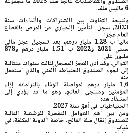
الصندوق والتعاضديات عالجا سنة 2023 ما مجموعه
6 ماليين ملف.
ونتيجة التفاوت بين االشتراكات واألداءات سنة
2023، سجل التأمين اإلجباري عن المرض بالقطاع
العام عجزا
ماليا ب 1.28 مليار درهم، بعد تسجيل عجز مالي
سنتي 2021 و2022 ب 1.51 مليار درهم و878
مليون على
التوالي. وقد أدى العجز المسجل لثالث سنوات متتالية
إلى لجوء الصندوق الحتياطه األمني والذي استعمل
منه
1.6 مليار درهم لمواصلة الوفاء بالتزاماته إزاء
المؤمنين ومنتجي العالج، وهو ما قد يؤدي إلى
استنفاذ هذه
االحتياطيات في أفق سنة 2027.
ومن بين أهم العوامل المفسرة للوضعية المالية
للصندوق إثقال سلة العالج، خاصة األدوية المكلفة، في
غياب