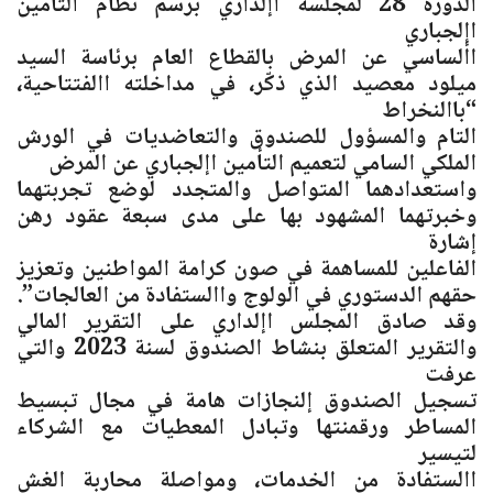
الدورة 28 لمجلسه اإلداري برسم نظام التأمين
اإلجباري
األساسي عن المرض بالقطاع العام برئاسة السيد
ميلود معصيد الذي ذكّر، في مداخلته االفتتاحية،
“باالنخراط
التام والمسؤول للصندوق والتعاضديات في الورش
الملكي السامي لتعميم التأمين اإلجباري عن المرض
واستعدادهما المتواصل والمتجدد لوضع تجربتهما
وخبرتهما المشهود بها على مدى سبعة عقود رهن
إشارة
الفاعلين للمساهمة في صون كرامة المواطنين وتعزيز
حقهم الدستوري في الولوج واالستفادة من العالجات”.
وقد صادق المجلس اإلداري على التقرير المالي
والتقرير المتعلق بنشاط الصندوق لسنة 2023 والتي
عرفت
تسجيل الصندوق إلنجازات هامة في مجال تبسيط
المساطر ورقمنتها وتبادل المعطيات مع الشركاء
لتيسير
االستفادة من الخدمات، ومواصلة محاربة الغش