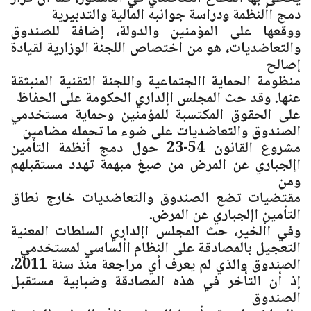
دمج األنظمة ودراسة جوانبه المالية والتدبيرية
ووقعها على المؤمنين والدولة، إضافة للصندوق
والتعاضديات، هو من اختصاص اللجنة الوزارية لقيادة
إصالح
منظومة الحماية االجتماعية واللجنة التقنية المنبثقة
عنها. وقد حث المجلس اإلداري الحكومة على الحفاظ
على الحقوق المكتسبة للمؤمنين وحماية مستخدمي
الصندوق والتعاضديات على ضوء ما تحمله مضامين
مشروع القانون 54-23 حول دمج أنظمة التأمين
اإلجباري عن المرض من صيغ مبهمة تهدد مستقبلهم
ومن
مقتضيات تضع الصندوق والتعاضديات خارج نطاق
التأمين اإلجباري عن المرض.
وفي األخير، حث المجلس اإلداري السلطات المعنية
التعجيل بالمصادقة على النظام األساسي لمستخدمي
الصندوق والذي لم يعرف أي مراجعة منذ سنة 2011،
إذ أن التأخر في هذه المصادقة وضبابية مستقبل
الصندوق