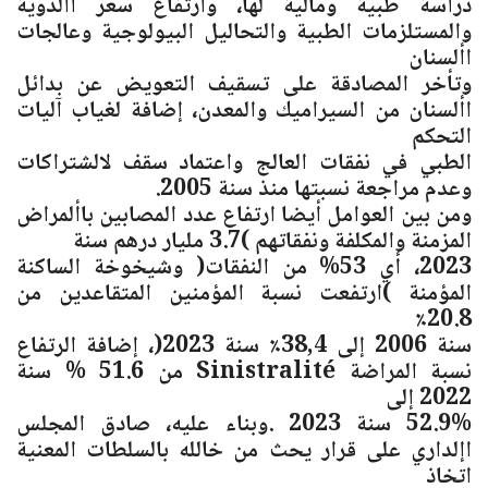
دراسة طبية ومالية لها، وارتفاع سعر األدوية
والمستلزمات الطبية والتحاليل البيولوجية وعالجات
األسنان
وتأخر المصادقة على تسقيف التعويض عن بدائل
األسنان من السيراميك والمعدن، إضافة لغياب آليات
التحكم
الطبي في نفقات العالج واعتماد سقف لالشتراكات
وعدم مراجعة نسبتها منذ سنة 2005.
ومن بين العوامل أيضا ارتفاع عدد المصابين باألمراض
المزمنة والمكلفة ونفقاتهم )3.7 مليار درهم سنة
2023، أي 53% من النفقات( وشيخوخة الساكنة
المؤمنة )ارتفعت نسبة المؤمنين المتقاعدين من
20.8٪
سنة 2006 إلى 38,4٪ سنة 2023(، إضافة الرتفاع
نسبة المراضة Sinistralité من 51.6 % سنة
2022 إلى
52.9% سنة 2023 .وبناء عليه، صادق المجلس
اإلداري على قرار يحث من خالله بالسلطات المعنية
اتخاذ