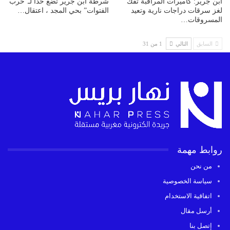
ابن جرير: كاميرات المراقبة تفك
شرطة ابن جرير تضع حدا لـ”حرب
لغز سرقات دراجات نارية وتعيد
الفتوات” بحي المجد ، اعتقال…
المسروقات…
السابق
التالي
1 من 31
روابط مهمة
من نحن
سياسة الخصوصية
اتفاقية الاستخدام
أرسل مقال
إتصل بنا