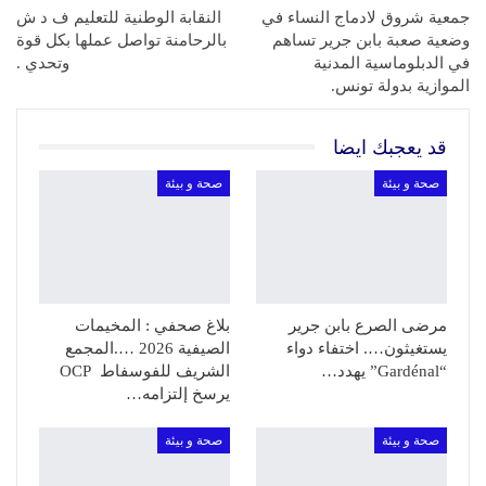
جمعية شروق لادماج النساء في
النقابة الوطنية للتعليم ف د ش
وضعية صعبة بابن جرير تساهم
بالرحامنة تواصل عملها بكل قوة
في الدبلوماسية المدنية
وتحدي .
الموازية بدولة تونس.
قد يعجبك ايضا
صحة و بيئة
صحة و بيئة
مرضى الصرع بابن جرير
بلاغ صحفي : المخيمات
يستغيثون…. اختفاء دواء
الصيفية 2026 ….المجمع
“Gardénal” يهدد…
الشريف للفوسفاط OCP
يرسخ إلتزامه…
صحة و بيئة
صحة و بيئة