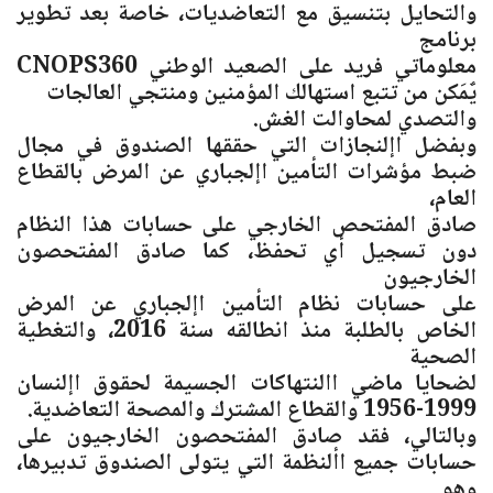
والتحايل بتنسيق مع التعاضديات، خاصة بعد تطوير
برنامج
معلوماتي فريد على الصعيد الوطني CNOPS360
يٌمَكن من تتبع استهالك المؤمنين ومنتجي العالجات
والتصدي لمحاوالت الغش.
وبفضل اإلنجازات التي حققها الصندوق في مجال
ضبط مؤشرات التأمين اإلجباري عن المرض بالقطاع
العام،
صادق المفتحص الخارجي على حسابات هذا النظام
دون تسجيل أي تحفظ، كما صادق المفتحصون
الخارجيون
على حسابات نظام التأمين اإلجباري عن المرض
الخاص بالطلبة منذ انطالقه سنة 2016، والتغطية
الصحية
لضحايا ماضي االنتهاكات الجسيمة لحقوق اإلنسان
1999-1956 والقطاع المشترك والمصحة التعاضدية.
وبالتالي، فقد صادق المفتحصون الخارجيون على
حسابات جميع األنظمة التي يتولى الصندوق تدبيرها،
وهو