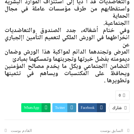
والتعاضديات قد أ ديا إلى استنزاف الموارد البشرية
واستقطابهم من طرف مؤسسات عاملة في مجال
الحماية
االجتماعية.
وفي ختام أشغاله، جدد الصندوق والتعاضديات
انخراطهما في الورش الملكي لتعميم التأمين اإلجباري
عن
المرض وتجندهما الدائم لمواكبة هذا الورش وضمان
ديمومته بفضل خبرتها وتجربتهما وتمسكهما بمبادئ
التضامن االجتماعي وبكل ما يخدم مصالح المؤمنين
ويحافظ على المكتسبات ويساهم في تثمينها
وتطويرها .
0
شارك
Facebook
Twitter
WhatsApp
البريد الإلكتروني
Linkedin
Telegram
طباعة
السابق بوست
القادم بوست